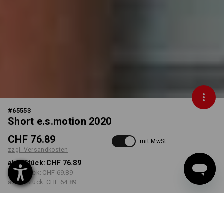
#
65553
Short e.s.motion 2020
CHF 76.89
mit MwSt.
zzgl. Versandkosten
ab 1 Stück:
CHF 76.89
ab 5 Stück:
CHF 69.89
ab 20 Stück:
CHF 64.89
Lieferzeit ca. 3-5 Werktage