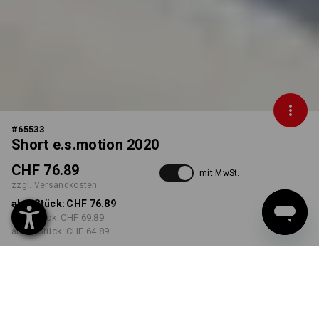
#
65533
Short e.s.motion 2020
CHF 76.89
mit MwSt.
zzgl. Versandkosten
ab 1 Stück:
CHF 76.89
ab 5 Stück:
CHF 69.89
ab 20 Stück:
CHF 64.89
Lieferzeit ca. 3-5 Werktage
FARBE
GRÖSSE