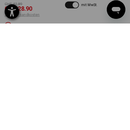
CHF 42.89
mit MwSt.
CHF 28.90
zzgl. Versandkosten
Nicht lieferbar
FARBE
GRÖSSE
58
wählen
oxidblau
Die Variante ist leider ausverkauft.
LIEFERUNG NUR SOLANGE DER VORRAT REICHT!