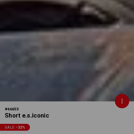
#
66653
Short e.s.iconic
SALE
-32
%