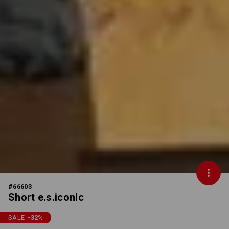
#
66603
Short e.s.iconic
SALE
-32
%