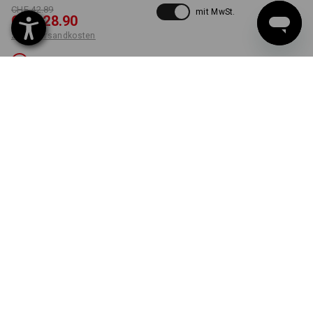
CHF 42.89
mit MwSt.
CHF 28.90
zzgl. Versandkosten
Nicht lieferbar
FARBE
GRÖSSE
44
wählen
schwarz
Die Variante ist leider ausverkauft.
LIEFERUNG NUR SOLANGE DER VORRAT REICHT!