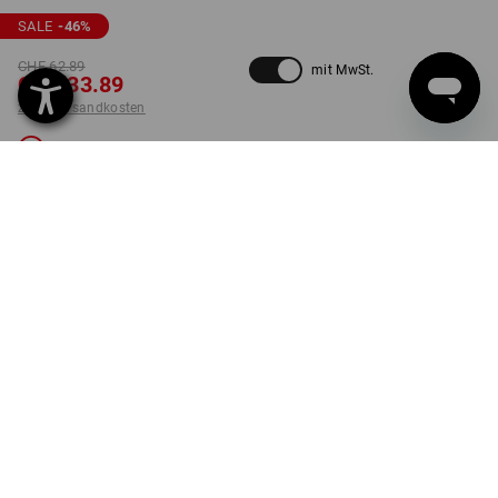
SALE
-46
%
CHF 62.89
mit MwSt.
CHF 33.89
zzgl. Versandkosten
Nicht lieferbar
FARBE
GRÖSSE
54
wählen
warnorange / dunkelblau
Die Variante ist leider ausverkauft.
LIEFERUNG NUR SOLANGE DER VORRAT REICHT!