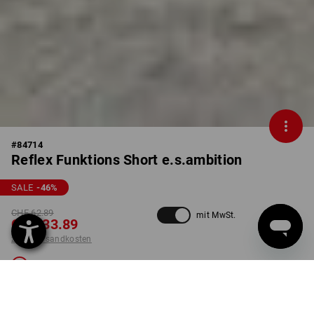
#
84714
Reflex Funktions Short e.s.ambition
SALE
-46
%
CHF 62.89
mit MwSt.
CHF 33.89
zzgl. Versandkosten
Nicht lieferbar
FARBE
GRÖSSE