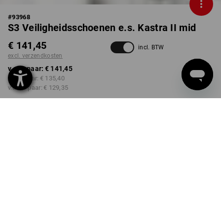
#
93968
S3 Veiligheidsschoenen e.s. Kastra II mid
€ 141,45
incl. BTW
excl. verzendkosten
v.a. 1 paar:
€ 141,45
v.a. 3 paar:
€ 135,40
v.a. 10 paar:
€ 129,35
Levertijd ca. 3-5 werkdagen
KLEUR
MAAT
40
kiezen
kiezen
kastanje / hazelnoot
Kwantumkorting
v.a. 1 paar
v.a. 3 paar
v.a. 10 paar
Besparingen:
Besparingen:
Besparingen: