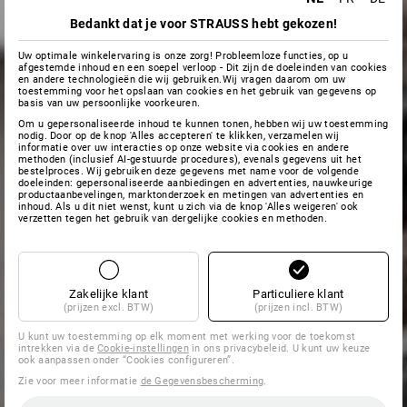
Bedankt dat je voor STRAUSS hebt gekozen!
Uw optimale winkelervaring is onze zorg! Probleemloze functies, op u
afgestemde inhoud en een soepel verloop - Dit zijn de doeleinden van cookies
en andere technologieën die wij gebruiken.Wij vragen daarom om uw
toestemming voor het opslaan van cookies en het gebruik van gegevens op
basis van uw persoonlijke voorkeuren.
Om u gepersonaliseerde inhoud te kunnen tonen, hebben wij uw toestemming
nodig. Door op de knop 'Alles accepteren' te klikken, verzamelen wij
informatie over uw interacties op onze website via cookies en andere
methoden (inclusief AI-gestuurde procedures), evenals gegevens uit het
bestelproces. Wij gebruiken deze gegevens met name voor de volgende
doeleinden: gepersonaliseerde aanbiedingen en advertenties, nauwkeurige
productaanbevelingen, marktonderzoek en metingen van advertenties en
inhoud. Als u dit niet wenst, kunt u zich via de knop 'Alles weigeren' ook
verzetten tegen het gebruik van dergelijke cookies en methoden.
Zakelijke klant
Particuliere klant
(prijzen excl. BTW)
(prijzen incl. BTW)
U kunt uw toestemming op elk moment met werking voor de toekomst
intrekken via de
Cookie-instellingen
in ons privacybeleid. U kunt uw keuze
ook aanpassen onder “Cookies configureren”.
Zie voor meer informatie
de Gegevensbescherming
.