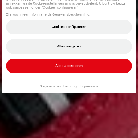
intrekken via de
Cookie-instellingen
in ons privacybeleid. U kunt uw keuze
ook aanpassen onder “Cookies configureren”.
Zie voor meer informatie
de Gegevensbescherming
.
Cookies configureren
Alles weigeren
Alles accepteren
Gegevensbescherming
|
Impressum