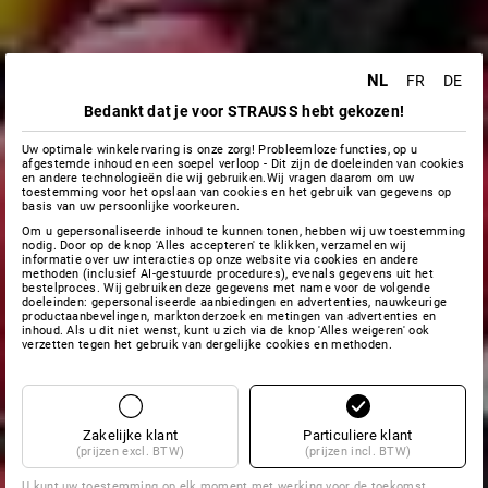
NL
FR
DE
Bedankt dat je voor STRAUSS hebt gekozen!
Uw optimale winkelervaring is onze zorg! Probleemloze functies, op u
afgestemde inhoud en een soepel verloop - Dit zijn de doeleinden van cookies
en andere technologieën die wij gebruiken.Wij vragen daarom om uw
toestemming voor het opslaan van cookies en het gebruik van gegevens op
basis van uw persoonlijke voorkeuren.
Om u gepersonaliseerde inhoud te kunnen tonen, hebben wij uw toestemming
nodig. Door op de knop 'Alles accepteren' te klikken, verzamelen wij
informatie over uw interacties op onze website via cookies en andere
methoden (inclusief AI-gestuurde procedures), evenals gegevens uit het
bestelproces. Wij gebruiken deze gegevens met name voor de volgende
doeleinden: gepersonaliseerde aanbiedingen en advertenties, nauwkeurige
productaanbevelingen, marktonderzoek en metingen van advertenties en
inhoud. Als u dit niet wenst, kunt u zich via de knop 'Alles weigeren' ook
verzetten tegen het gebruik van dergelijke cookies en methoden.
Zakelijke klant
Particuliere klant
(prijzen excl. BTW)
(prijzen incl. BTW)
U kunt uw toestemming op elk moment met werking voor de toekomst