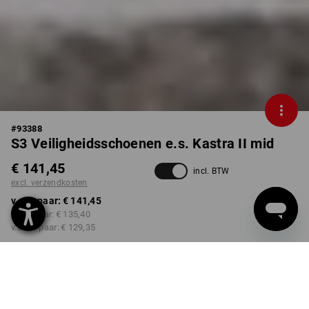
#
93388
S3 Veiligheidsschoenen e.s. Kastra II mid
€ 141,45
incl. BTW
excl. verzendkosten
v.a. 1 paar:
€ 141,45
v.a. 3 paar:
€ 135,40
v.a. 10 paar:
€ 129,35
Levertijd ca. 3-5 werkdagen
KLEUR
MAAT