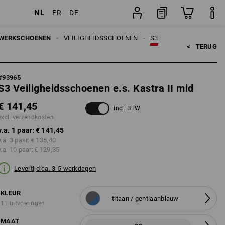
NL
FR
DE
sten
paar
WERKSCHOENEN
VEILIGHEIDSSCHOENEN
S3
<   
TERUG
#
93965
S3 Veiligheidsschoenen e.s. Kastra II mid
€ 141,45
incl. BTW
excl. verzendkosten
v.a. 1 paar:
€ 141,45
v.a. 3 paar:
€ 135,40
v.a. 10 paar:
€ 129,35
Levertijd ca. 3-5 werkdagen
KLEUR
titaan / gentiaanblauw
11 uitvoeringen
MAAT