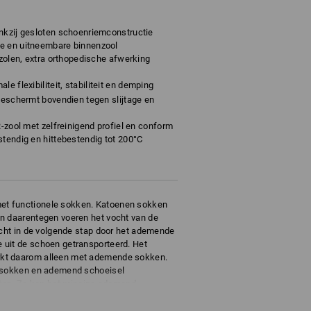
ankzij gesloten schoenriemconstructie
e en uitneembare binnenzool
gzolen, extra orthopedische afwerking
le flexibiliteit, stabiliteit en demping
 beschermt bovendien tegen slijtage en
R-zool met zelfreinigend profiel en conform
stendig en hittebestendig tot 200°C
t functionele sokken. Katoenen sokken
n daarentegen voeren het vocht van de
ocht in de volgende stap door het ademende
 uit de schoen getransporteerd. Het
kt daarom alleen met ademende sokken.
e sokken en ademend schoeisel
iten. Zo kan het principe ademend