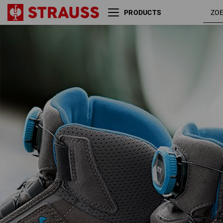
PRODUCTS
S3 Veiligheidsschoenen e.s.
titaan /
Kastra II mid
gentiaan