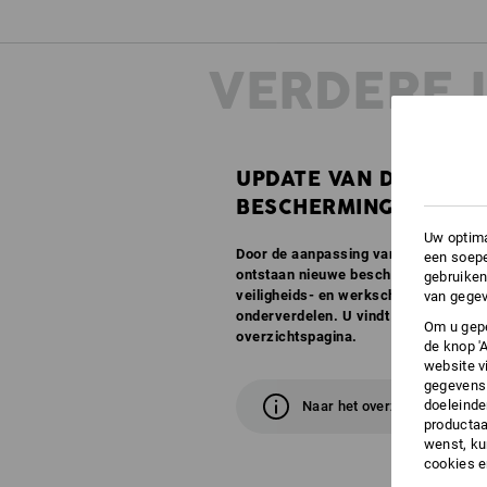
VERDERE 
UPDATE VAN DE
BESCHERMINGSKLASS
Uw optima
Door de aanpassing van EN ISO 2034
een soepe
ontstaan nieuwe beschermingsklass
gebruiken
veiligheids- en werkschoenen in de t
van gegev
onderverdelen. U vindt alle informat
Om u gepe
overzichtspagina.
de knop '
website v
gegevens 
doeleinde
Naar het overzicht
productaa
wenst, kun
cookies 