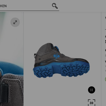
incl. BTW
€ 141,45
39
blauw
excl. verzendko