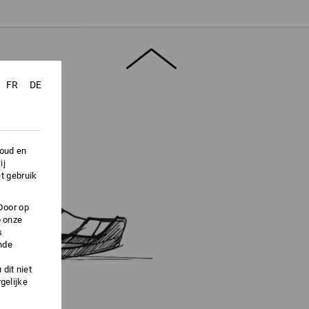
vensblad".
FR
DE
houd en
ij
t gebruik
Door op
p onze
s
nde
dit niet
gelijke