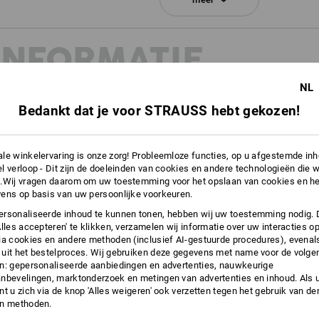
Meer informatie is te vinden op "Gege
INFORMATIE
Gegevensblad
NL
Bedankt dat je voor STRAUSS hebt gekozen!
EN
le winkelervaring is onze zorg! Probleemloze functies, op u afgestemde in
5:2022 en EN ISO 20347:2022
l verloop - Dit zijn de doeleinden van cookies en andere technologieën die w
en om de kenmerken van
.Wij vragen daarom om uw toestemming voor het opslaan van cookies en he
oekomst fijner te kunnen
ens op basis van uw persoonlijke voorkeuren.
ie daarover op onze
rsonaliseerde inhoud te kunnen tonen, hebben wij uw toestemming nodig. 
Alles accepteren' te klikken, verzamelen wij informatie over uw interacties o
ia cookies en andere methoden (inclusief AI-gestuurde procedures), evenal
uit het bestelproces. Wij gebruiken deze gegevens met name voor de volge
n: gepersonaliseerde aanbiedingen en advertenties, nauwkeurige
nbevelingen, marktonderzoek en metingen van advertenties en inhoud. Als u 
t u zich via de knop 'Alles weigeren' ook verzetten tegen het gebruik van der
en methoden.