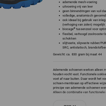
ademende mesh-voering
uitvoering vrij van leer
geen binnendringen van vuil d
volledige, anatomisch gevormd
ook ideaal bij gebruik van inle
(verhoging van zolen) mogelijk
®
biocage
tussenzool voor optima
flexibel, verhoogd zoolrooster
schokken
slijtvaste, slipvaste rubber/PU
SRC, antistatisch, brandstofbe
Gewicht: ca.
830
gram bij maat
44
Ademende schoenen werken alleen me
houden vocht vast. Functionele sokke
voet af naar buiten. Daar wordt het v
schoen-membraan op effectieve wijze
principe van ademende schoenen wer
Alleen de combinatie van functionel
transporteert zweet effectief naar bu
vermogen werken.
meer