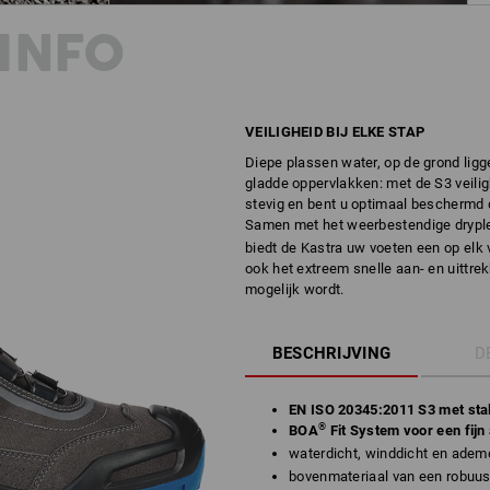
INFO
VEILIGHEID BIJ ELKE STAP
Diepe plassen water, op de grond ligg
gladde oppervlakken: met de S3 veilig
stevig en bent u optimaal beschermd d
Samen met het weerbestendige drypl
biedt de Kastra uw voeten een op elk 
ook het extreem snelle aan- en uittrek
mogelijk wordt.
BESCHRIJVING
D
EN ISO 20345:2011 S3 met stal
®
BOA
Fit System voor een fijn
waterdicht, winddicht en adem
bovenmateriaal van een robu