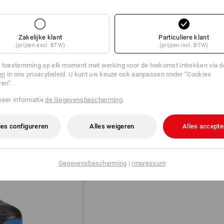
Zakelijke klant
Particuliere klant
(prijzen excl. BTW)
(prijzen incl. BTW)
 toestemming op elk moment met werking voor de toekomst intrekken via 
en
in ons privacybeleid. U kunt uw keuze ook aanpassen onder “Cookies
ren”.
DIAL IN!
meer informatie
de Gegevensbescherming
.
®
Het BOA
Fit-systeem met draaislu
®
stellen pasvorm. BOA
is ontwik
es configureren
Alles weigeren
Alles accepte
Gegevensbescherming
|
Impressum