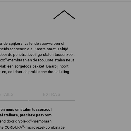
ende spijkers, vallende voorwerpen of
heidsschoenen e.s. Kastra staat u altijd
oor de penetratieveilige stalen tussenzool.
®
exx
-membraan en de robuuste stalen neus
vlak een zorgeloos pakket. Daarbij hoort
ken, dat door de praktische draaisluiting
ETAILS
EXTRA'S
en neus en stalen tussenzool
 afstelbare, precieze pasvorm
®
end door dryplexx
-membraan
®
uste CORDURA
-microvezel-combinatie