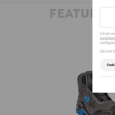
FEATURES
U kunt uw
instelling
configure
Zie voor 
Cooki