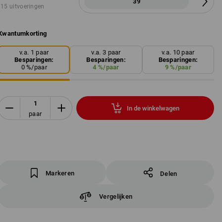
39
15 uitvoeringen
Kwantumkorting
v.a. 1 paar
v.a. 3 paar
v.a. 10 paar
Besparingen:
Besparingen:
Besparingen:
0
%/
paar
4
%/
paar
9
%/
paar
In de winkelwagen
paar
Markeren
Delen
Vergelijken