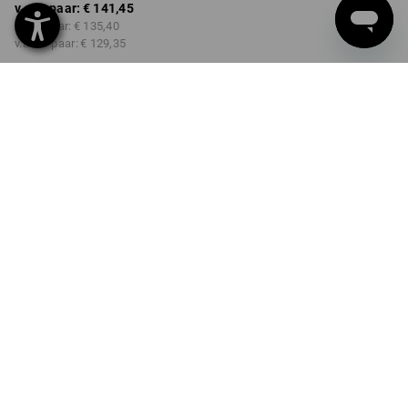
v.a. 1 paar:
€ 141,45
v.a. 3 paar:
€ 135,40
v.a. 10 paar:
€ 129,35
Levertijd ca. 3-5 werkdagen
KLEUR
MAAT
40
kiezen
kiezen
groen / zeegroen
Kwantumkorting
v.a. 1 paar
v.a. 3 paar
v.a. 10 paar
Besparingen:
Besparingen:
Besparingen:
0
%/
paar
4
%/
paar
9
%/
paar
paar