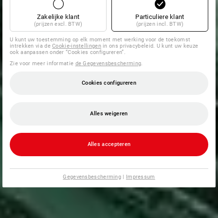
Zakelijke klant
Particuliere klant
(prijzen excl. BTW)
(prijzen incl. BTW)
U kunt uw toestemming op elk moment met werking voor de toekomst
intrekken via de
Cookie-instellingen
in ons privacybeleid. U kunt uw keuze
ook aanpassen onder “Cookies configureren”.
Zie voor meer informatie
de Gegevensbescherming
.
Cookies configureren
Alles weigeren
Alles accepteren
Gegevensbescherming
|
Impressum