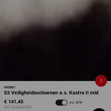
#
93967
S3 Veiligheidsschoenen e.s. Kastra II mid
€ 141,45
incl. BTW
excl. verzendkosten