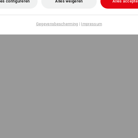
es configureren
Alles weigeren
Alles accepte
Gegevensbescherming
|
Impressum