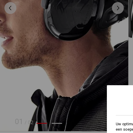
01
/
02
Uw optima
een soepe