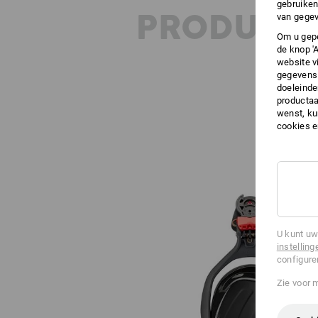
gebruiken
PRODUKT 
van gegev
Om u gepe
de knop '
website v
gegevens 
doeleinde
productaa
wenst, kun
cookies 
U kunt uw
instelling
configure
Zie voor 