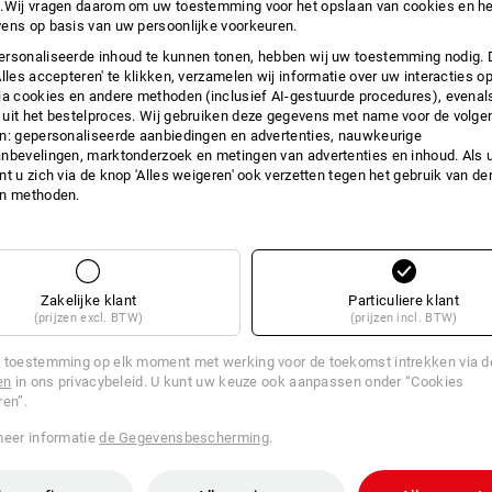
.Wij vragen daarom om uw toestemming voor het opslaan van cookies en he
INFO
ens op basis van uw persoonlijke voorkeuren.
rsonaliseerde inhoud te kunnen tonen, hebben wij uw toestemming nodig. 
Alles accepteren' te klikken, verzamelen wij informatie over uw interacties o
ia cookies en andere methoden (inclusief AI-gestuurde procedures), evenal
uit het bestelproces. Wij gebruiken deze gegevens met name voor de volge
BESCHRIJVING
D
n: gepersonaliseerde aanbiedingen en advertenties, nauwkeurige
nbevelingen, marktonderzoek en metingen van advertenties en inhoud. Als u 
t u zich via de knop 'Alles weigeren' ook verzetten tegen het gebruik van der
kan worden gecombineerd met alle e.
en methoden.
gecertificeerd conform
DIN EN
intuïtieve twee-vinger-bedienin
geluidsreductie van
SNR: 29 d
gewicht: ca. 215 gram
Zakelijke klant
Particuliere klant
(prijzen excl. BTW)
(prijzen incl. BTW)
 toestemming op elk moment met werking voor de toekomst intrekken via 
Informatie van de fabrikant:
PROTOS 
en
in ons privacybeleid. U kunt uw keuze ook aanpassen onder “Cookies
Koblach | office@protos.at
ren”.
meer informatie
de Gegevensbescherming
.