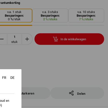
antumkorting
v.a. 1 stuk
v.a. 3 stuks
v.a. 10 stuks
Besparingen:
Besparingen:
Besparingen:
0
%/
stuk
2
%/
stuks
7
%/
stuks
In de winkelwagen
stuk
FR
DE
Markeren
Delen
houd en
ij