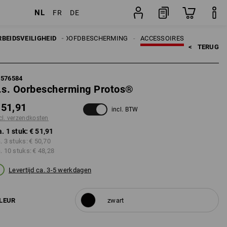
NL
FR
DE
stuk
RBEIDSVEILIGHEID
HOOFDBESCHERMING
ACCESSOIRES
<   
TERUG
7576584
.s. Oorbescherming Protos®
 51,91
incl. BTW
cl. verzendkosten
a. 1 stuk:
€ 51,91
a. 3 stuks:
€ 50,70
a. 10 stuks:
€ 48,28
Levertijd ca. 3-5 werkdagen
LEUR
zwart