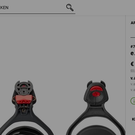
incl. BTW
€ 51,91
zwart
excl. verzendkosten
A
#
e
€
ex
v.
v.
v.
K