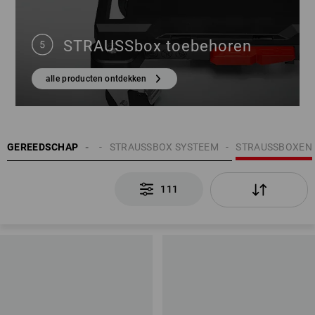
STRAUSSbox toebehoren
alle producten ontdekken
DGEREEDSCHAPPEN
GEREEDSCHAP
STRAUSSBOX SYSTEEM
STRAUSSBOXEN
111