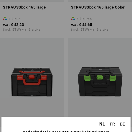
STRAUSSbox 165 large
STRAUSSbox 165 large Color
1
kleur
7
kleuren
v.a.
€ 42,23
v.a.
€ 44,65
(incl. BTW) v.a. 6 stuks
(incl. BTW) v.a. 6 stuks
NL
FR
DE