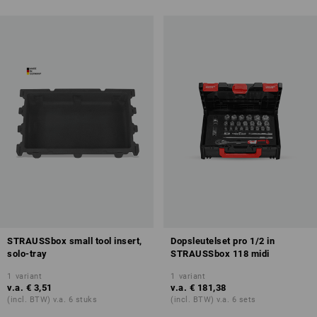
STRAUSSbox small tool insert,
Dopsleutelset pro 1/2 in
solo-tray
STRAUSSbox 118 midi
1
variant
1
variant
v.a.
€ 3,51
v.a.
€ 181,38
(incl. BTW) v.a. 6 stuks
(incl. BTW) v.a. 6 sets