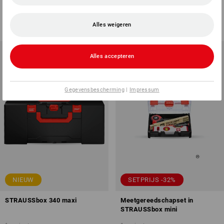
1
variant
1
variant
v.a.
€ 54,33
v.a.
€ 72,48
(incl. BTW) v.a. 6 stuks
(incl. BTW) v.a. 6 stuks
Alles weigeren
Alles accepteren
Gegevensbescherming
|
Impressum
NIEUW
SETPRIJS -32%
STRAUSSbox 340 maxi
Meetgereedschapset in
STRAUSSbox mini