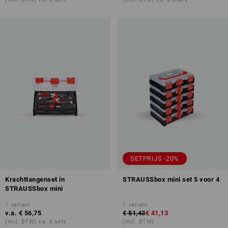
SETPRIJS -20%
Krachttangenset in
STRAUSSbox mini set 5 voor 4
STRAUSSbox mini
1
variant
1
variant
v.a.
€ 56,75
€ 51,43
€ 41,13
(incl. BTW) v.a. 6 sets
(incl. BTW)