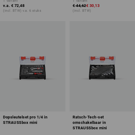
1
variant
1
variant
v.a.
€ 72,48
€ 44,62
€ 30,13
(incl. BTW) v.a. 6 stuks
(incl. BTW)
Dopsleutelset pro 1/4 in
Ratsch-Tech-set
STRAUSSbox mini
omschakelbaar in
STRAUSSbox mini