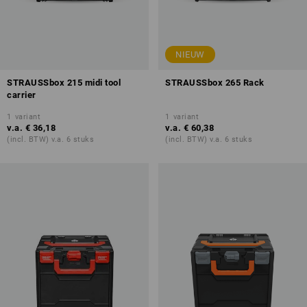
NIEUW
STRAUSSbox 215 midi tool
STRAUSSbox 265 Rack
carrier
1
variant
1
variant
v.a.
€ 36,18
v.a.
€ 60,38
(incl. BTW) v.a. 6 stuks
(incl. BTW) v.a. 6 stuks