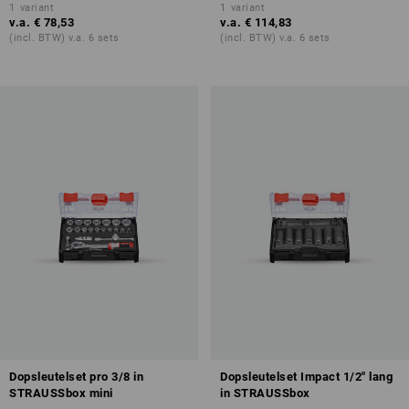
1
variant
1
variant
v.a.
€ 78,53
v.a.
€ 114,83
(incl. BTW) v.a. 6 sets
(incl. BTW) v.a. 6 sets
Dopsleutelset pro 3/8 in
Dopsleutelset Impact 1/2" lang
STRAUSSbox mini
in STRAUSSbox