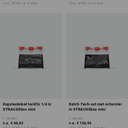
(incl. BTW) v.a. 6 sets
(incl. BTW) v.a. 6 sets
Dopsleutelset lockfix 1/4 in
Ratch-Tech-set met scharnier
STRAUSSbox mini
in STRAUSSbox mini
1
variant
1
variant
v.a.
€ 66,43
v.a.
€ 126,93
(incl. BTW) v.a. 6 sets
(incl. BTW) v.a. 6 stuks