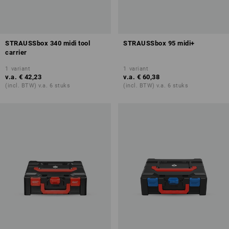
STRAUSSbox 340 midi tool
STRAUSSbox 95 midi+
carrier
1
variant
1
variant
v.a.
€ 42,23
v.a.
€ 60,38
(incl. BTW) v.a. 6 stuks
(incl. BTW) v.a. 6 stuks