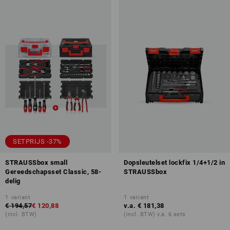
SETPRIJS -37%
STRAUSSbox small
Dopsleutelset lockfix 1/4+1/2 in
Gereedschapsset Classic, 58-
STRAUSSbox
delig
1
variant
1
variant
€ 194,57
€ 120,88
v.a.
€ 181,38
(incl. BTW)
(incl. BTW) v.a. 6 sets