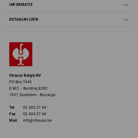
INFORMATIE
BETAALWIJZEN
Strauss België BV
PO Box 7443
E.M.C. - Building 829C
1931 Zaventem - Brucargo
Tel
02 400 27 64
Fax
02 400 27 66
Mail
info@strauss.be