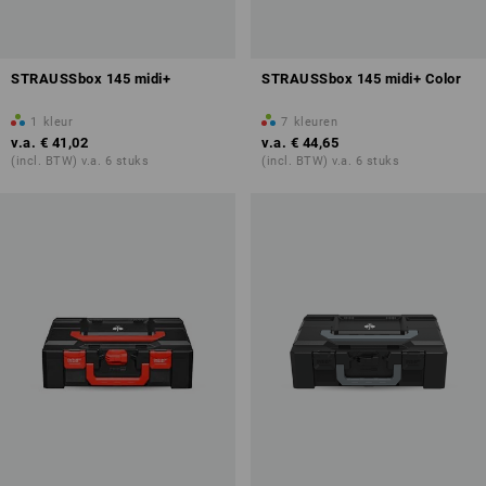
STRAUSSbox 145 midi+
STRAUSSbox 145 midi+ Color
1
kleur
7
kleuren
v.a.
€ 41,02
v.a.
€ 44,65
(incl. BTW) v.a. 6 stuks
(incl. BTW) v.a. 6 stuks