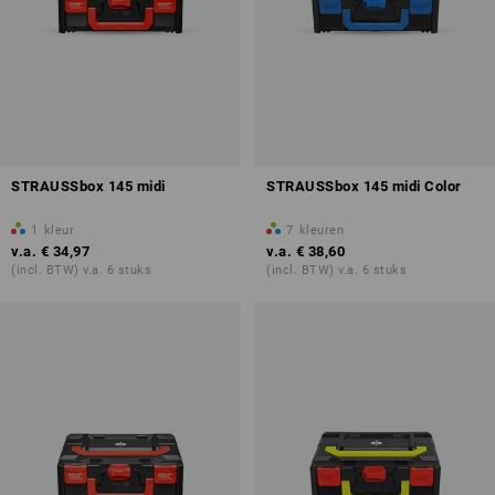
STRAUSSbox 145 midi
STRAUSSbox 145 midi Color
1
kleur
7
kleuren
v.a.
€ 34,97
v.a.
€ 38,60
(incl. BTW) v.a. 6 stuks
(incl. BTW) v.a. 6 stuks