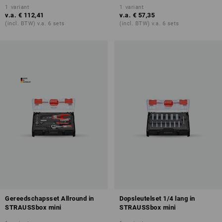
1
variant
1
variant
v.a.
€ 112,41
v.a.
€ 57,35
(incl. BTW) v.a. 6 sets
(incl. BTW) v.a. 6 sets
Gereedschapsset Allround in
Dopsleutelset 1/4 lang in
STRAUSSbox mini
STRAUSSbox mini