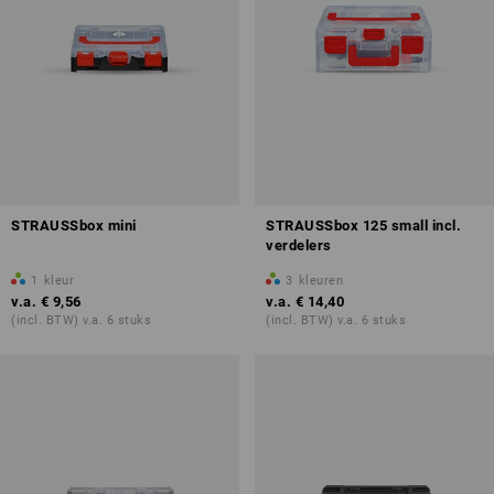
STRAUSSbox mini
STRAUSSbox 125 small incl.
verdelers
1
kleur
3
kleuren
v.a.
€ 9,56
v.a.
€ 14,40
(incl. BTW) v.a. 6 stuks
(incl. BTW) v.a. 6 stuks