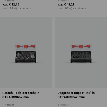
1
variant
1
variant
v.a.
€ 82,16
v.a.
€ 48,28
(incl. BTW) v.a. 6 sets
(incl. BTW) v.a. 6 sets
Ratsch-Tech-set recht in
Doppenset Impact 1/2" in
STRAUSSbox mini
STRAUSSbox mini
1
variant
1
variant