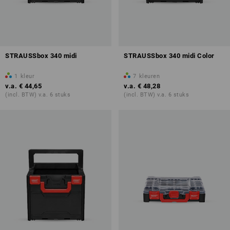
STRAUSSbox 340 midi
STRAUSSbox 340 midi Color
1
kleur
7
kleuren
v.a.
€ 44,65
v.a.
€ 48,28
(incl. BTW) v.a. 6 stuks
(incl. BTW) v.a. 6 stuks