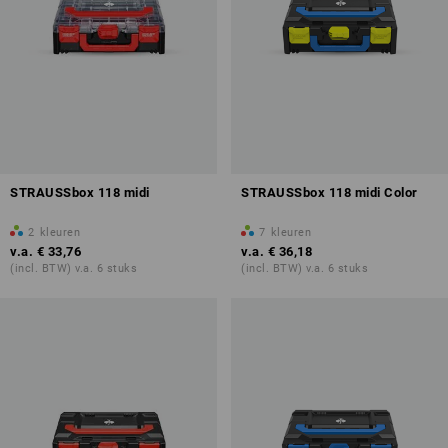
STRAUSSbox 118 midi
STRAUSSbox 118 midi Color
2
kleuren
7
kleuren
v.a.
€ 33,76
v.a.
€ 36,18
(incl. BTW) v.a. 6 stuks
(incl. BTW) v.a. 6 stuks