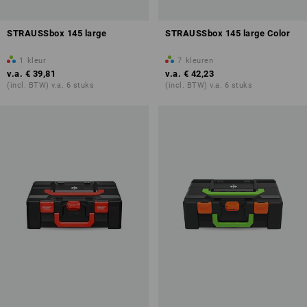
STRAUSSbox 145 large
STRAUSSbox 145 large Color
1
kleur
7
kleuren
v.a.
€ 39,81
v.a.
€ 42,23
(incl. BTW) v.a. 6 stuks
(incl. BTW) v.a. 6 stuks