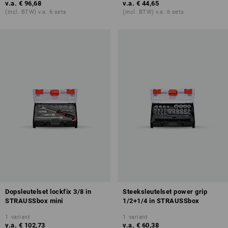
v.a.
€ 96,68
v.a.
€ 44,65
(incl. BTW) v.a. 6 sets
(incl. BTW) v.a. 6 sets
Dopsleutelset lockfix 3/8 in
Steeksleutelset power grip
STRAUSSbox mini
1/2+1/4 in STRAUSSbox
1
variant
1
variant
v.a.
€ 102,73
v.a.
€ 60,38