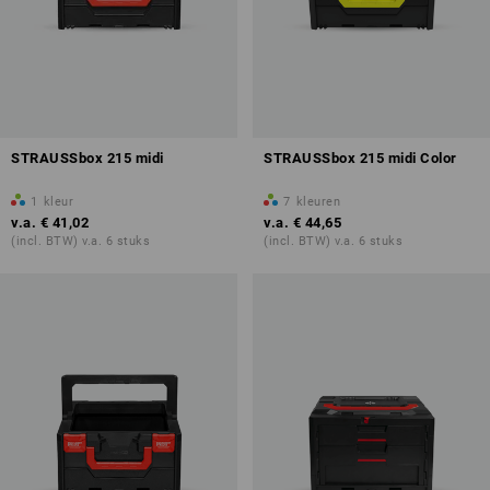
STRAUSSbox 215 midi
STRAUSSbox 215 midi Color
1
kleur
7
kleuren
v.a.
€ 41,02
v.a.
€ 44,65
(incl. BTW) v.a. 6 stuks
(incl. BTW) v.a. 6 stuks