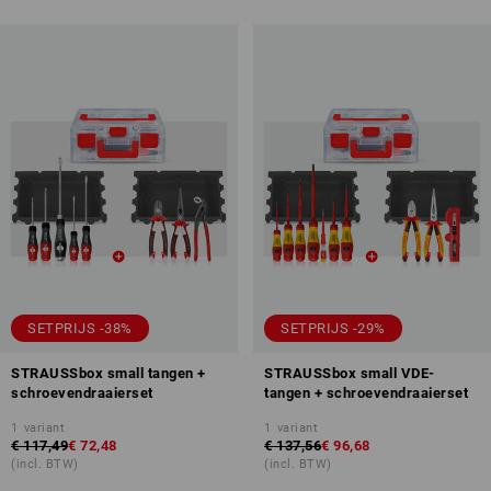
SETPRIJS -38%
SETPRIJS -29%
STRAUSSbox small tangen +
STRAUSSbox small VDE-
schroevendraaierset
tangen + schroevendraaierset
1
variant
1
variant
€ 117,49
€ 72,48
€ 137,56
€ 96,68
(incl. BTW)
(incl. BTW)