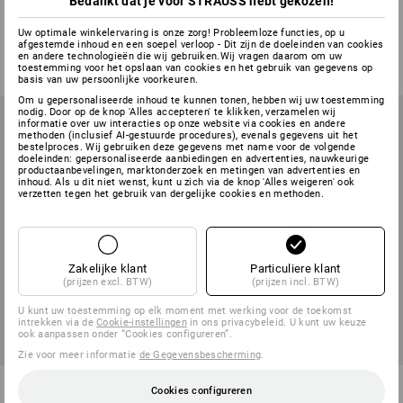
Bedankt dat je voor STRAUSS hebt gekozen!
STRAUSSbox 280 large
STRAUSSbox 280 large Color
Uw optimale winkelervaring is onze zorg! Probleemloze functies, op u
1
kleur
7
kleuren
afgestemde inhoud en een soepel verloop - Dit zijn de doeleinden van cookies
v.a.
€ 42,23
v.a.
€ 47,07
en andere technologieën die wij gebruiken.Wij vragen daarom om uw
toestemming voor het opslaan van cookies en het gebruik van gegevens op
(incl. BTW) v.a. 6 stuks
(incl. BTW) v.a. 6 stuks
basis van uw persoonlijke voorkeuren.
Om u gepersonaliseerde inhoud te kunnen tonen, hebben wij uw toestemming
nodig. Door op de knop 'Alles accepteren' te klikken, verzamelen wij
informatie over uw interacties op onze website via cookies en andere
methoden (inclusief AI-gestuurde procedures), evenals gegevens uit het
bestelproces. Wij gebruiken deze gegevens met name voor de volgende
doeleinden: gepersonaliseerde aanbiedingen en advertenties, nauwkeurige
productaanbevelingen, marktonderzoek en metingen van advertenties en
inhoud. Als u dit niet wenst, kunt u zich via de knop 'Alles weigeren' ook
verzetten tegen het gebruik van dergelijke cookies en methoden.
Zakelijke klant
Particuliere klant
(prijzen excl. BTW)
(prijzen incl. BTW)
U kunt uw toestemming op elk moment met werking voor de toekomst
intrekken via de
Cookie-instellingen
in ons privacybeleid. U kunt uw keuze
ook aanpassen onder “Cookies configureren”.
Zie voor meer informatie
de Gegevensbescherming
.
STRAUSSbox 185 x-large
STRAUSSbox 300 x-large
Cookies configureren