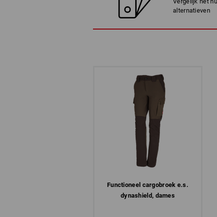
Vergelijk het h
alternatieven
Functioneel cargobroek e.s.​
dynashield, dames