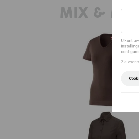
MIX & MA
U kunt uw
instelling
configure
Zie voor 
e.s. T-Shirt cotton V-Neck, dam
Cooki