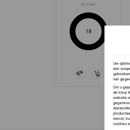
functies:
18
Uw optima
een soepe
gebruiken
van gegev
Om u gepe
de knop '
website v
gegevens 
doeleinde
productaa
wenst, kun
cookies 