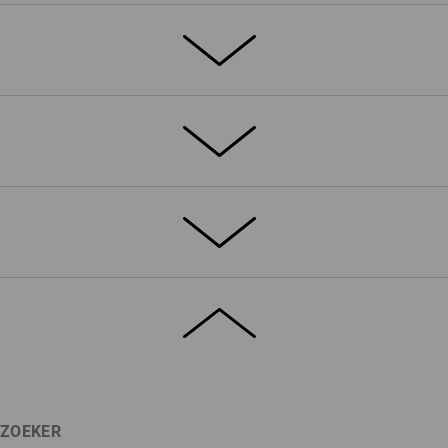
ETAILS
EXTRA'S
®
zonder slijtvast 4-weg-stretch bXeric
met 3-voudige naden versterkt
en daarvan met klep
et extra ritszakken
greerde bandsysteem beweegt
®
an de zijkant rekbare Flexbelt
-
orm en biedt meer ruimte op
9
%
Elastaan
(ca. 230 g/m²)
ar mag een extra zak voor zijn. Veilig
iets uit kan glippen of kapot kan gaan.
ZOEKER