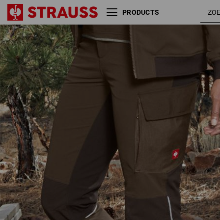
PRODUCTS
Functioneel cargobroek
hazelnoo
e.s.dynashield, dames
/ kastanj