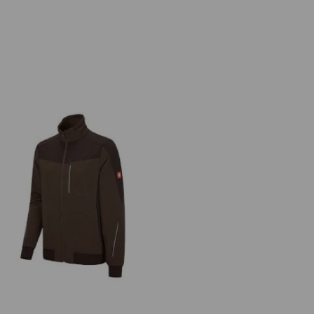
nctioneel werkjack e.s.dynashield