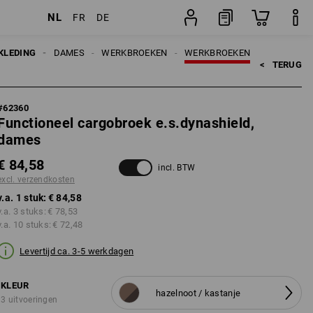
NL
FR
DE
ten
stuk
KLEDING
DAMES
WERKBROEKEN
WERKBROEKEN
<   
TERUG
#
62360
Functioneel cargobroek e.s.dynashield,
dames
€ 84,58
incl. BTW
excl. verzendkosten
v.a. 1 stuk:
€ 84,58
v.a. 3 stuks:
€ 78,53
v.a. 10 stuks:
€ 72,48
Levertijd ca. 3-5 werkdagen
KLEUR
hazelnoot / kastanje
3 uitvoeringen