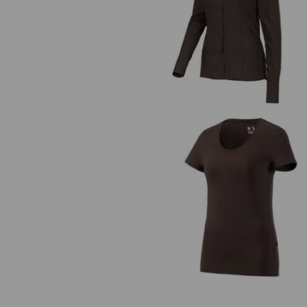
Business-blouse e.s.comfort, la
mouw
e.s. T-Shirt cotton stretch, dam