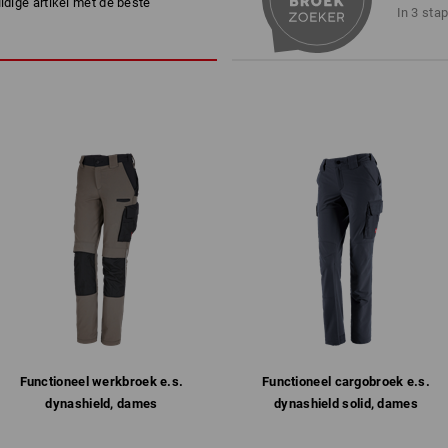
uidige artikel met de beste
Machinewas 40°C
In 3 sta
Niet in de droger drogen
Niet droog reinigen
Personalisatie:
Logoservice
1
meer
/
4
Functioneel ­werkbroek e.s.​
Functioneel cargobroek e.s.​
dynashield, dames
dynashield solid, dames