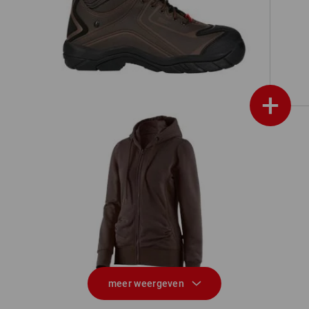
nge
e.s. S3 Veiligheidsschoenen Kajam
+
e.s. Hoody-Sweatjack poly cotton,
es
e.s
dames
meer weergeven