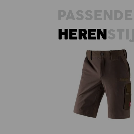
PASSENDE
HEREN
STI
Functioneel short e.s.dynashiel