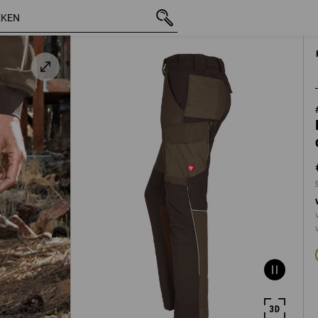
t
incl. BTW
€ 84,58
32N
e
excl. verzendkos