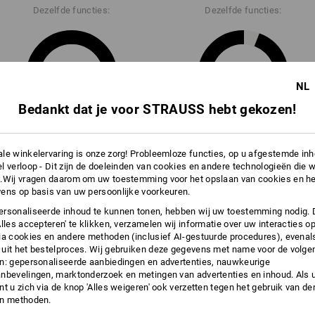
Dezelfde functies:
Dezelfde functies:
18
17
NL
Bedankt dat je voor STRAUSS hebt gekozen!
+5 andere functies
+1 andere functie
le winkelervaring is onze zorg! Probleemloze functies, op u afgestemde in
l verloop - Dit zijn de doeleinden van cookies en andere technologieën die w
.Wij vragen daarom om uw toestemming voor het opslaan van cookies en he
ens op basis van uw persoonlijke voorkeuren.
rsonaliseerde inhoud te kunnen tonen, hebben wij uw toestemming nodig. 
Alles accepteren' te klikken, verzamelen wij informatie over uw interacties o
ia cookies en andere methoden (inclusief AI-gestuurde procedures), evenal
Alle details vergelijken
uit het bestelproces. Wij gebruiken deze gegevens met name voor de volge
n: gepersonaliseerde aanbiedingen en advertenties, nauwkeurige
nbevelingen, marktonderzoek en metingen van advertenties en inhoud. Als u 
t u zich via de knop 'Alles weigeren' ook verzetten tegen het gebruik van der
en methoden.