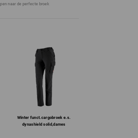
Niet bleken
ppen naar de perfecte broek
Koud strijken
Winter­ funct.​cargobroek e.s.​
dynashield solid,​dames