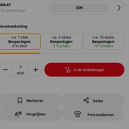
MAAT
32N
15 uitvoeringen
Kwantumkorting
v.a. 1 stuk
v.a. 3 stuks
v.a. 10 stuks
Besparingen:
Besparingen:
Besparingen:
0
%/
stuk
7
%/
stuks
14
%/
stuks
In de winkelwagen
stuk
Markeren
Delen
Vergelijken
Personaliseren