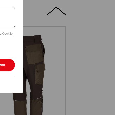
de
Cookie-
ren
Functioneel cargobroek
e.s.dynashield, dames