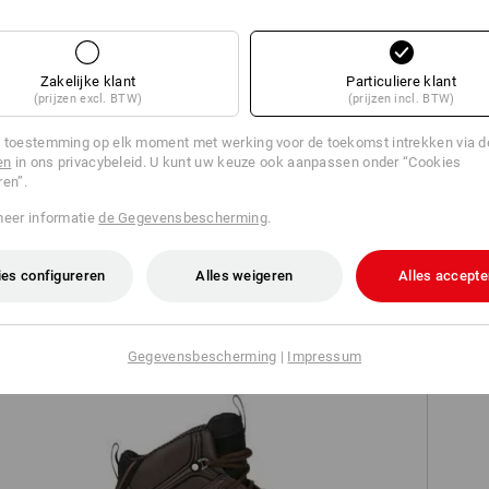
TCH
Zakelijke klant
Particuliere klant
(prijzen excl. BTW)
(prijzen incl. BTW)
 toestemming op elk moment met werking voor de toekomst intrekken via 
en
in ons privacybeleid. U kunt uw keuze ook aanpassen onder “Cookies
ren”.
meer informatie
de Gegevensbescherming
.
es
e.s. Polo-Shirt cotton, dames
es configureren
Alles weigeren
Alles accepte
Gegevensbescherming
|
Impressum