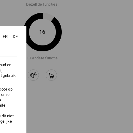
Dezelfde functies:
16
FR
DE
+1 andere functie
houd en
ij
t gebruik
Door op
p onze
s
nde
dit niet
gelijke