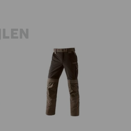
JLEN
d
Functioneel werkbroek e.s.dynashield
Fu