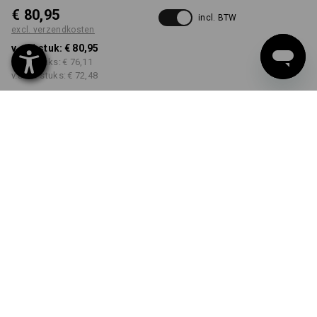
€ 80,95
incl. BTW
excl. verzendkosten
v.a. 1 stuk:
€ 80,95
v.a. 3 stuks:
€ 76,11
v.a. 10 stuks:
€ 72,48
Levertijd ca. 34-35 weken
KLEUR
MAAT
36
kiezen
kiezen
carbongrijs
Kwantumkorting
v.a. 1 stuk
v.a. 3 stuks
v.a. 10 stuks
Besparingen:
Besparingen:
Besparingen:
0
%/
stuk
6
%/
stuks
10
%/
stuks