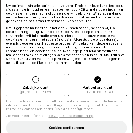
Uw optimale winkelervaring is onze zorg! Probleemloze functies, op u
afgestemde inhoud en een soepel verloop - Dit zijn de doeleinden van
cookies en andere technologieën die wij gebruiken.Wij vragen daarom
om uw toestemming voor het opslaan van cookies en het gebruik van
gegevens op basis van uw persoonlijke voorkeuren.
Om u gepersonaliseerde inhoud te kunnen tonen, hebben wij uw
toestemming nodig. Door op de knop 'Alles accepteren' te klikken,
verzamelen wij informatie over uw interacties op onze website via
cookies en andere methoden (inclusief AI-gestuurde procedures),
evenals gegevens uit het bestelproces. Wij gebruiken deze gegevens
met name voor de volgende doeleinden: gepersonaliseerde
aanbiedingen en advertenties, nauwkeurige productaanbevelingen,
marktonderzoek en metingen van advertenties en inhoud. Als u dit niet
wenst, kunt u zich via de knop 'Alles weigeren' ook verzetten tegen het
gebruik van dergelijke cookies en methoden.
Zakelijke klant
Particuliere klant
(prijzen excl. BTW)
(prijzen incl. BTW)
U kunt uw toestemming op elk moment met werking voor de toekomst
intrekken via de
Cookie-instellingen
in ons privacybeleid. U kunt uw
keuze ook aanpassen onder “Cookies configureren”.
Zie voor meer informatie
de Gegevensbescherming
.
Cookies configureren