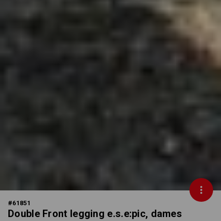
#
61851
Double Front legging e.s.e:pic, dames