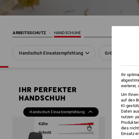
ARBEITSSCHUTZ
HANDSCHUHE
Handschuh Einsatzempfehlung
Größe
Ihr optim
abgestimm
weiterer,
IHR PERFEKTER
IHR PE
Um Ihnen 
HANDSCHUH
HANDS
auf den B
KI-gestüt
blitzschnell 
Daten aus
Handschuh E
Handschuh Einsatzempfehlung
nutzen: p
Produktem
dies nich
So einfach ge
Einsatz e
Filter ö