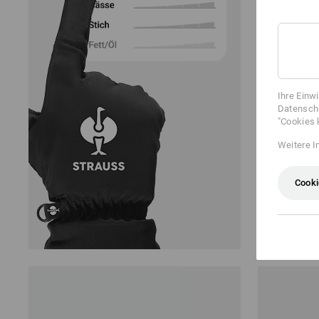
Anford
über 12
filtern
Ihre Einw
Datenschu
"Cookies 
Weitere I
Cooki
Nitril-Hand
ab
€ 2,41
(m. MwSt.) a