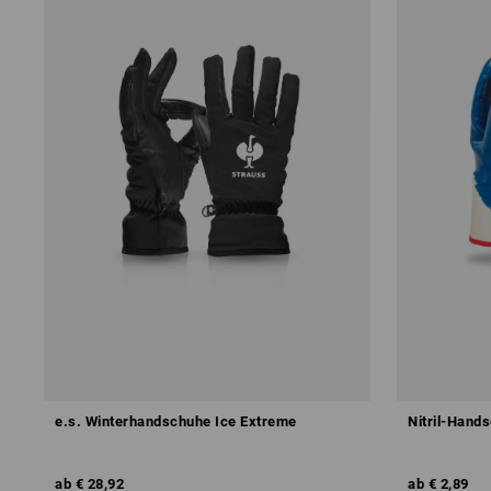
e.s. Winterhandschuhe Ice Extreme
Nitril-Hand
ab
€ 28,92
ab
€ 2,89