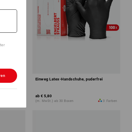
ter
ren
Grip
Einweg Latex-Handschuhe, puderfrei
ab
€ 5,80
1
Variante
(m. MwSt.) ab 30 Boxen
3
Farben