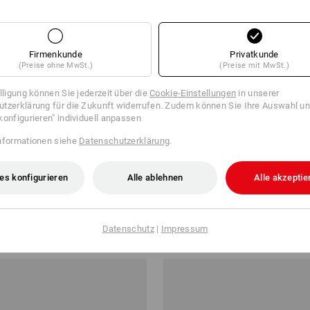
erungen gewichten
0 Modelle in Sekunden
Firmenkunde
Privatkunde
(Preise ohne MwSt.)
(Preise mit MwSt.)
illigung können Sie jederzeit über die
Cookie-Einstellungen
in unserer
tzerklärung für die Zukunft widerrufen. Zudem können Sie Ihre Auswahl un
konfigurieren" individuell anpassen
nformationen siehe
Datenschutzerklärung
.
es konfigurieren
Alle ablehnen
Alle akzeptie
schuhe evertouch micro
Latex-Strickhandschuhe Senso 
ab
€ 2,04
Datenschutz
|
Impressum
b 240 Paar
2
Farben
(m. MwSt.) ab 432 Paar