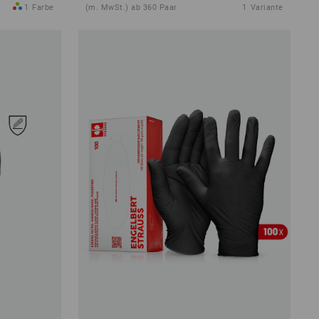
1
Farbe
(m. MwSt.) ab 360 Paar
1
Variante