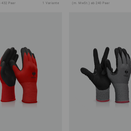
b 432 Paar
1
Variante
(m. MwSt.) ab 240 Paar