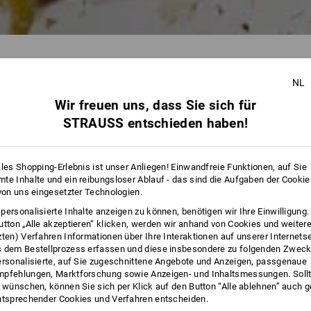
NL
Wir freuen uns, dass Sie sich für
157 
STRAUSS entschieden haben!
ales Shopping-Erlebnis ist unser Anliegen! Einwandfreie Funktionen, auf Sie
te Inhalte und ein reibungsloser Ablauf - das sind die Aufgaben der Cooki
 von uns eingesetzter Technologien.
RFEKTER
IHR PERFEKTER
personalisierte Inhalte anzeigen zu können, benötigen wir Ihre Einwilligung
CHUH
HANDSCHUH
utton „Alle akzeptieren“ klicken, werden wir anhand von Cookies und weiter
zten) Verfahren Informationen über Ihre Interaktionen auf unserer Internets
gefunden mit der
 dem Bestellprozess erfassen und diese insbesondere zu folgenden Zwec
insatzempfehlung
Handschuh Einsatzempfehlung
ersonalisierte, auf Sie zugeschnittene Angebote und Anzeigen, passgenaue
pfehlungen, Marktforschung sowie Anzeigen- und Inhaltsmessungen. Sollt
t wünschen, können Sie sich per Klick auf den Button “Alle ablehnen” auch 
ht’s:
ntsprechender Cookies und Verfahren entscheiden.
ffnen