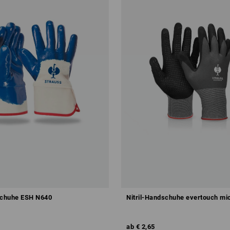
schuhe ESH N640
Nitril-Handschuhe evertouch mic
ab
€ 2,65