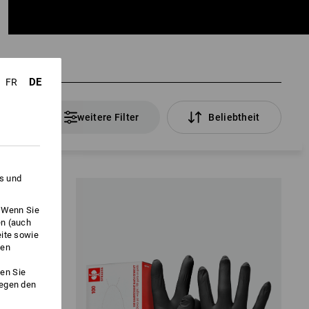
DE
FR
Artikel
weitere Filter
Beliebtheit
es und
IHR PERFEKTER
. Wenn Sie
HANDSCHUH
en (auch
eite sowie
ken
Handschuh Einsatzempfehlung
en Sie
gegen den