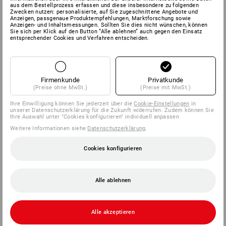
aus dem Bestellprozess erfassen und diese insbesondere zu folgenden
Zwecken nutzen: personalisierte, auf Sie zugeschnittene Angebote und
Anzeigen, passgenaue Produktempfehlungen, Marktforschung sowie
Anzeigen- und Inhaltsmessungen. Sollten Sie dies nicht wünschen, können
Sie sich per Klick auf den Button “Alle ablehnen” auch gegen den Einsatz
entsprechender Cookies und Verfahren entscheiden.
Firmenkunde
Privatkunde
(Preise ohne MwSt.)
(Preise mit MwSt.)
Ihre Einwilligung können Sie jederzeit über die
Cookie-Einstellungen
in
unserer Datenschutzerklärung für die Zukunft widerrufen. Zudem können Sie
Ihre Auswahl unter "Cookies konfigurieren" individuell anpassen
Weitere Informationen siehe
Datenschutzerklärung
.
Cookies konfigurieren
Alle ablehnen
Alle akzeptieren