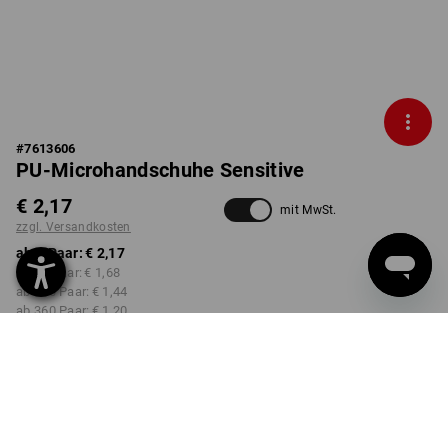
#
7613606
PU-Microhandschuhe Sensitive
€ 2,17
mit MwSt.
zzgl. Versandkosten
ab 1 Paar:
€ 2,17
ab 12 Paar:
€ 1,68
ab 120 Paar:
€ 1,44
ab 360 Paar:
€ 1,20
Lieferzeit ca. 3-5 Werktage
GRÖSSE
XS
wählen