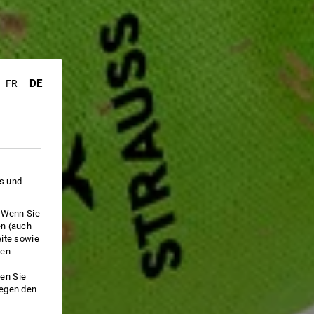
DE
FR
es und
. Wenn Sie
en (auch
eite sowie
ken
en Sie
gegen den