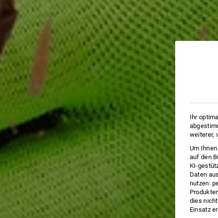
Ihr optim
abgestimm
weiterer,
Um Ihnen 
auf den B
KI-gestüt
Daten aus
nutzen: p
Produktem
dies nich
Einsatz e