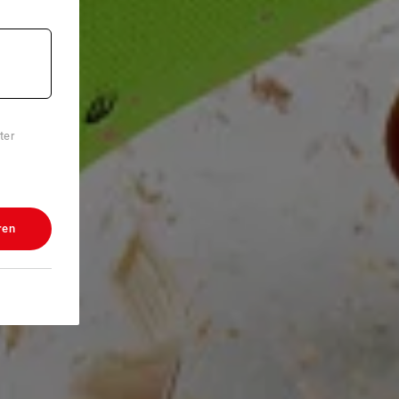
ter
ren