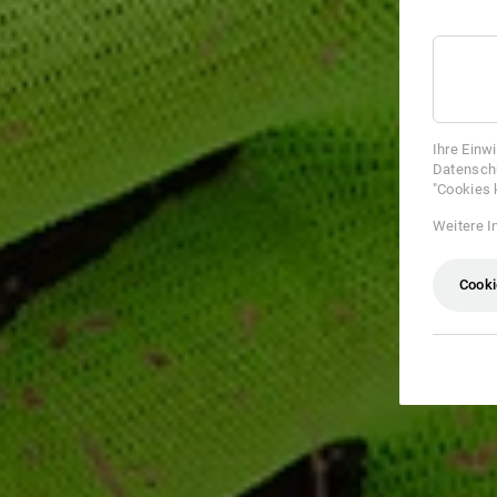
Ihre Einw
Datenschu
"Cookies 
Weitere I
Cooki