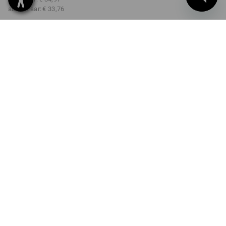
ab 12 Paar:
€ 33,76
Lieferzeit ca. 3-5 Werktage
FARBE
GRÖSSE
7
wählen
wählen
schwarz
Mengenrabatt
ab 1 Paar
ab 3 Paar
ab 12 Paar
Ersparnis:
Ersparnis:
Ersparnis:
0
%/
Paar
3
%/
Paar
7
%/
Paar
Paar