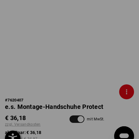
#
7620407
e.s. Montage-Handschuhe Protect
€ 36,18
mit MwSt.
zzgl. Versandkosten
ab 1 Paar:
€ 36,18
ab 3 Paar:
€ 34,97