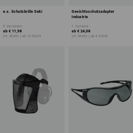
e.s. Schutzbrille Seki
Gesichtsschutzadapter
Industrie
3
Varianten
1
Variante
ab
€ 11,98
ab
€ 24,08
(m. MwSt.) ab 10 Stück
(m. MwSt.) ab 6 Stück