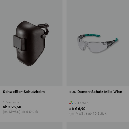
Schweißer-Schutzhelm
e.s. Damen-Schutzbrille Wise
1
Variante
2
Farben
ab
€ 26,50
ab
€ 6,90
(m. MwSt.) ab 6 Stück
(m. MwSt.) ab 10 Stück