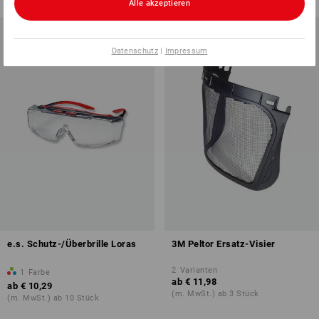
Alle akzeptieren
Datenschutz
|
Impressum
e.s. Schutz-/Überbrille Loras
3M Peltor Ersatz-Visier
2
Varianten
1
Farbe
ab
€ 11,98
ab
€ 10,29
(m. MwSt.) ab 3 Stück
(m. MwSt.) ab 10 Stück