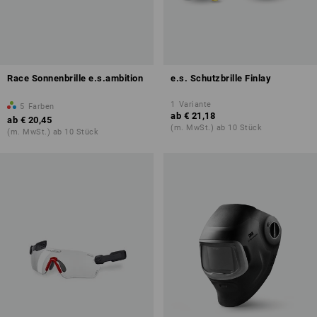
Race Sonnenbrille e.s.ambition
e.s. Schutzbrille Finlay
1
Variante
5
Farben
ab
€ 21,18
ab
€ 20,45
(m. MwSt.) ab 10 Stück
(m. MwSt.) ab 10 Stück