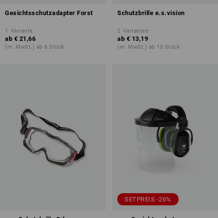
Gesichtsschutzadapter Forst
Schutzbrille e.s.vision
1
Variante
2
Varianten
ab
€ 21,66
ab
€ 13,19
(m. MwSt.) ab 6 Stück
(m. MwSt.) ab 10 Stück
SETPREIS -26%