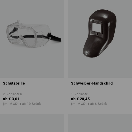
Schutzbrille
Schweißer-Handschild
2
Varianten
1
Variante
ab
€ 3,01
ab
€ 20,45
(m. MwSt.) ab 10 Stück
(m. MwSt.) ab 6 Stück