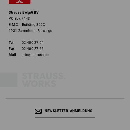
Strauss België BV
PO Box 7443
E.M.C. - Building 829C
1931 Zaventem - Brucargo
Tel
02 400 27 64
Fax
02 400 27 66
Mail
info@strauss.be
NEWSLETTER-ANMELDUNG