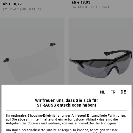
ab
€ 18,03
ab
€ 10,77
(m. MwSt.) ab 10 Stück
(m. MwSt.) ab 10 Stück
DE
NL
FR
Wir freuen uns, dass Sie sich für
STRAUSS entschieden haben!
Gesichtsschild für Schuberth
e.s. Schutzbrille Araki, mit
Ihr optimales Shopping-Erlebnis ist unser Anliegen! Einwandfreie Funktionen,
Schutzhelme
Brillenglashalterung
auf Sie abgestimmte Inhalte und ein reibungsloser Ablauf - das sind die
Aufgaben der Cookies und weiterer, von uns eingesetzter Technologien.
1
Farbe
2
Farben
Um Ihnen personalisierte Inhalte anzeigen zu können, benötigen wir Ihre
ab
€ 19,23
ab
€ 14,40