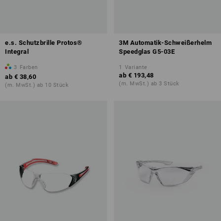
e.s. Schutzbrille Protos®
3M Automatik-Schweißerhelm
Integral
Speedglas G5-03E
3
Farben
1
Variante
ab
€ 193,48
ab
€ 38,60
(m. MwSt.) ab 3 Stück
(m. MwSt.) ab 10 Stück