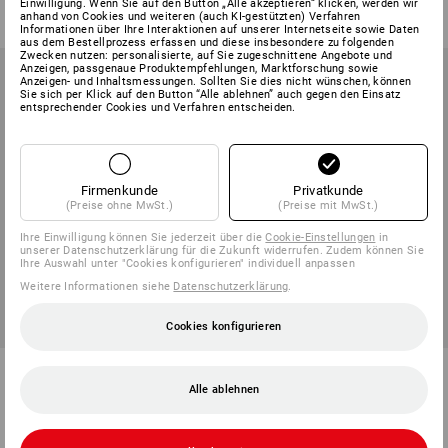
Einwilligung. Wenn Sie auf den Button „Alle akzeptieren“ klicken, werden wir
anhand von Cookies und weiteren (auch KI-gestützten) Verfahren
(m. MwSt.) ab 30 Stück
(m. MwSt.) ab 10 Stück
Informationen über Ihre Interaktionen auf unserer Internetseite sowie Daten
aus dem Bestellprozess erfassen und diese insbesondere zu folgenden
Zwecken nutzen: personalisierte, auf Sie zugeschnittene Angebote und
Anzeigen, passgenaue Produktempfehlungen, Marktforschung sowie
Anzeigen- und Inhaltsmessungen. Sollten Sie dies nicht wünschen, können
Sie sich per Klick auf den Button “Alle ablehnen” auch gegen den Einsatz
entsprechender Cookies und Verfahren entscheiden.
Firmenkunde
Privatkunde
(Preise ohne MwSt.)
(Preise mit MwSt.)
Ihre Einwilligung können Sie jederzeit über die
Cookie-Einstellungen
in
unserer Datenschutzerklärung für die Zukunft widerrufen. Zudem können Sie
Ihre Auswahl unter "Cookies konfigurieren" individuell anpassen
Weitere Informationen siehe
Datenschutzerklärung
.
Cookies konfigurieren
e.s. Schutzbrille Soho
Gesichtsschutzschirm
Alle ablehnen
1
Variante
1
Farbe
ab
€ 13,92
ab
€ 13,19
(m. MwSt.) ab 6 Stück
(m. MwSt.) ab 10 Stück