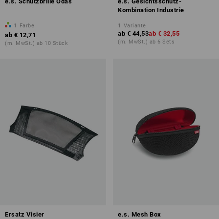
e.s. Schutzbrille Odas
e.s. Gesichtsschutz-
Kombination Industrie
1
Farbe
1
Variante
ab
€ 44,53
ab
€ 32,55
ab
€ 12,71
(m. MwSt.) ab 6 Sets
(m. MwSt.) ab 10 Stück
Ersatz Visier
e.s. Mesh Box