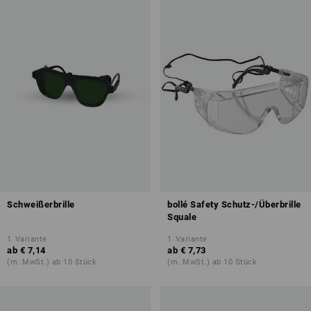
Schweißerbrille
bollé Safety Schutz-/Überbrille
Squale
1
Variante
1
Variante
ab
€ 7,14
ab
€ 7,73
(m. MwSt.) ab 10 Stück
(m. MwSt.) ab 10 Stück