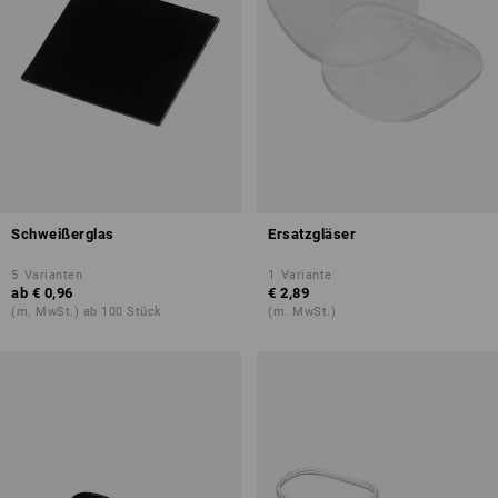
Schweißerglas
Ersatzgläser
5
Varianten
1
Variante
ab
€ 0,96
€ 2,89
(m. MwSt.) ab 100 Stück
(m. MwSt.)