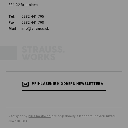
831 02 Bratislava
Tel.
0232 441 795
Fax
0232 441 798
Mail
info@strauss.sk
PRIHLÁSENIE K ODBERU NEWSLETTERA
Všetky ceny
plus poštovné
pre objednávky s hodnotou tovaru nižšou
ako 184,50 €.