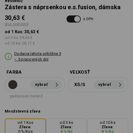
#
8558602
Zástera s náprsenkou e.s.fusion, dámska
30,63 €
s DPH
plus poštovné
od 1 Kus:
30,63 €
od 3 ks:
29,40 €
od 10 ks:
28,17 €
Dodacia lehota približne 3
– 5 pracovných dní
FARBA
VEĽKOSŤ
XS/S
vybrať
vybrať
gaštanová melanž
Množstevná zľava
od 1 Kus
od 3 ks
od 10 ks
Zľava:
Zľava:
Zľava:
0
%/
Kus
4
%/
ks
8
%/
ks