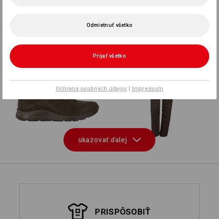
Pracovné nohavice e.s.
pocket, dámske
Odmietnuť všetko
+
Prijať všetko
Ochrana osobných údajov
|
Impressum
e.s. O1 pracovná obuv
Pracovné nohavice e.s.
Asterope
base, dámske
Profesionálna sukňa
Pracovné nohavice e.s.
ukazovať ďalej
e.s.fusion
chino, dámske
PRISPÔSOBIŤ