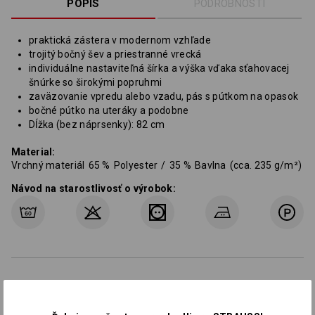
POPIS
PODROBNOSTI
praktická zástera v modernom vzhľade
trojitý bočný šev a priestranné vrecká
individuálne nastaviteľná šírka a výška vďaka sťahovacej
šnúrke so širokými popruhmi
zaväzovanie vpredu alebo vzadu, pás s pútkom na opasok
bočné pútko na uteráky a podobne
Dĺžka (bez náprsenky): 82 cm
Material:
Vrchný materiál
65
%
Polyester
/
35
%
Bavlna
(cca. 235 g/m²)
Návod na starostlivosť o výrobok:
Prispôsobenie: