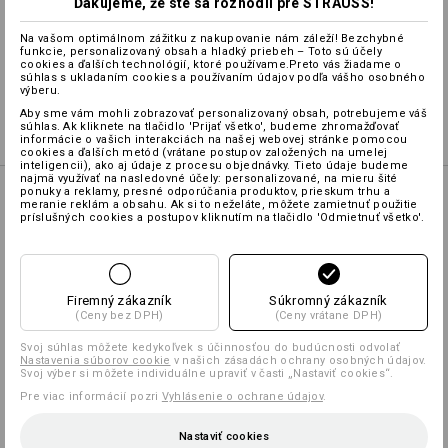
Ďakujeme, že ste sa rozhodli pre STRAUSS!
Na vašom optimálnom zážitku z nakupovanie nám záleží! Bezchybné
Vytvoriť podľa seba
funkcie, personalizovaný obsah a hladký priebeh – Toto sú účely
cookies a ďalších technológií, ktoré používame.Preto vás žiadame o
súhlas s ukladaním cookies a používaním údajov podľa vášho osobného
výberu.
Logoservice
Aby sme vám mohli zobrazovať personalizovaný obsah, potrebujeme váš
súhlas. Ak kliknete na tlačidlo 'Prijať všetko', budeme zhromažďovať
informácie o vašich interakciách na našej webovej stránke pomocou
cookies a ďalších metód (vrátane postupov založených na umelej
inteligencii), ako aj údaje z procesu objednávky. Tieto údaje budeme
najmä využívať na nasledovné účely: personalizované, na mieru šité
ponuky a reklamy, presné odporúčania produktov, prieskum trhu a
MIX & MATCH
meranie reklám a obsahu. Ak si to neželáte, môžete zamietnuť použitie
príslušných cookies a postupov kliknutím na tlačidlo 'Odmietnuť všetko'.
Firemný zákazník
Súkromný zákazník
Zástera e.s.fusion,
(Ceny bez DPH)
(Ceny vrátane DPH)
dámska
Svoj súhlas môžete kedykoľvek s účinnosťou do budúcnosti odvolať
Nastavenia súborov cookie
v našich zásadách ochrany osobných údajov.
Svoj výber si môžete individuálne upraviť v časti „Nastaviť cookies“.
Zástera s náprsenkou
Pre viac informácií pozri
Vyhlásenie o ochrane údajov
.
e.s.fusion, dámska
Nastaviť cookies