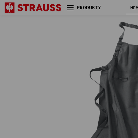
PRODUKTY
Zástera s náprsenkou
cement
e.s.fusion, dámska
melanž