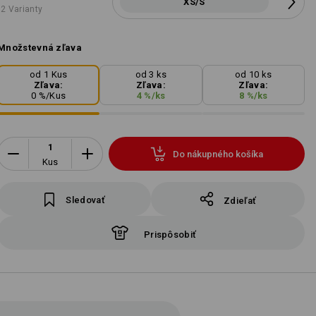
XS/S
2 Varianty
Množstevná zľava
od 1 Kus
od 3 ks
od 10 ks
Zľava:
Zľava:
Zľava:
0
%/
Kus
4
%/
ks
8
%/
ks
Do nákupného košíka
Kus
Sledovať
Zdieľať
Prispôsobiť