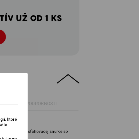
ÍV UŽ OD 1 KS
PODROBNOSTI
ií, ktoré
 vzhľade
odľa
 vrecká
a a výška vďaka sťahovacej šnúrke so