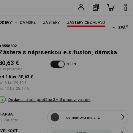
é
Kus
ODEVY
DÁMSKE
ZÁSTERY
ZÁSTERY CEZ HLAVU
<   
SPÄŤ
#
8558802
Zástera s náprsenkou e.s.fusion, dámska
30,63 €
s DPH
plus poštovné
od 1 Kus:
30,63 €
od 3 ks:
29,40 €
od 10 ks:
28,17 €
Dodacia lehota približne 3 – 5 pracovných dní
FARBA
cementová melanž
2 Varianty
VEĽKOSŤ