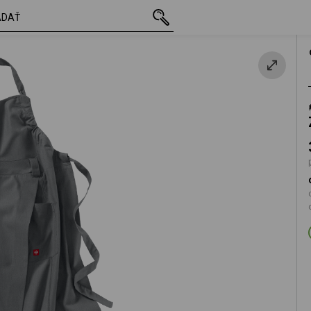
ová
s DPH
30,63 €
XS/S
plus poštovn