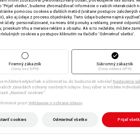
ám mohli zobrazovať personalizovaný obsah, potrebujeme váš súhlas. Ak
zaväzovanie vpredu alebo vz
lo 'Prijať všetko', budeme zhromažďovať informácie o vašich interakciách n
bočné pútko na uteráky a po
stránke pomocou cookies a ďalších metód (vrátane postupov založených 
Dĺžka (bez náprsenky): 82 cm
cii), ako aj údaje z procesu objednávky. Tieto údaje budeme najmä využívať
é účely: personalizované, na mieru šité ponuky a reklamy, presné odporú
, prieskum trhu a meranie reklám a obsahu. Ak si to neželáte, môžete zam
Material:
príslušných cookies a postupov kliknutím na tlačidlo 'Odmietnuť všetko'.
Vrchný materiál
65
%
Polyester
/
35
Návod na starostlivosť o výrobok:
Perte v práčke na 60 °C
Sušte v sušičke
Firemný zákazník
Súkromný zákazník
(Ceny bez DPH)
(Ceny vrátane DPH)
Chemické čistenie povolené
las môžete kedykoľvek s účinnosťou do budúcnosti odvolať
Nastavenia s
našich zásadách ochrany osobných údajov. Svoj výber si môžete individuá
 časti „Nastaviť cookies“.
informácií pozri
Vyhlásenie o ochrane údajov
.
Prispôsobenie:
taviť cookies
Odmietnuť všetko
Prijať všet
Vytvoriť podľa seba