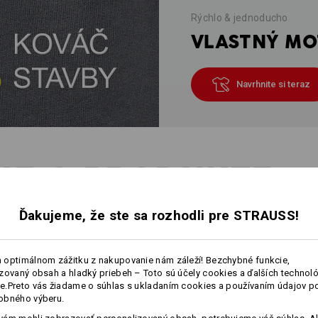
Rýchlo & jednoducho
VLASTNÝ MOT
Navrhnite si teraz
IE O PRODUKTE
Ďakujeme, že ste sa rozhodli pre STRAUSS!
POPIS
 optimálnom zážitku z nakupovanie nám záleží! Bezchybné funkcie,
zovaný obsah a hladký priebeh – Toto sú účely cookies a ďalších technológ
praktická zástera v modernom
.Preto vás žiadame o súhlas s ukladaním cookies a používaním údajov p
trojitý bočný šev a priestranné
obného výberu.
individuálne nastaviteľná šírk
širokými popruhmi