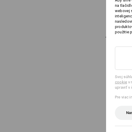
Aby sme v
na tlačid
webovej 
inteligen
nasledovn
produktov
použitie 
Svoj súh
cookie
v 
upraviť v
Pre viac 
Nas