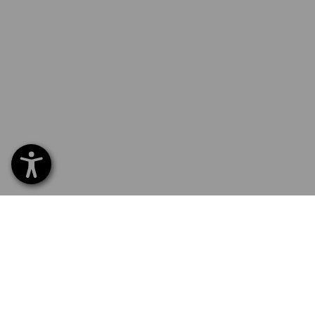
0232 441 795
ZÁKAZ
Home