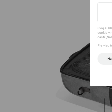
Svoj súhl
cookie
v n
časti „Na
Pre viac 
Na