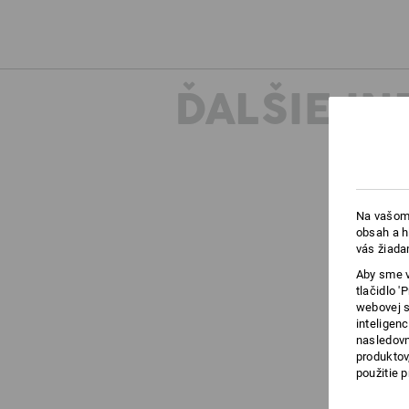
ĎALŠIE I
Na vašom 
obsah a h
vás žiada
Aby sme v
tlačidlo 
webovej s
inteligen
nasledovn
produktov
použitie 