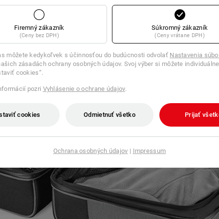
Firemný zákazník
Súkromný zákazník
(Ceny bez DPH)
(Ceny vrátane DPH)
as môžete kedykoľvek s účinnosťou do budúcnosti odvolať
Nastavenia súbo
ašich zásadách ochrany osobných údajov. Svoj výber si môžete individuálne
staviť cookies“.
informácií pozri
Vyhlásenie o ochrane údajov
.
staviť cookies
Odmietnuť všetko
Prijať všet
Ochrana osobných údajov
|
Impressum