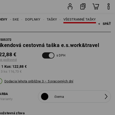
Kus
DEVY
PÁNSKE
DOPLNKY
TAŠKY
VŠESTRANNÉ TAŠKY
<   
SPÄŤ
5505372
íkendová cestovná taška e.s.work&travel
22,88 €
s DPH
us poštovné
 1 Kus:
122,88 €
 3 ks:
116,73 €
Dodacia lehota približne 3 – 5 pracovných dní
ARBA
čierna
 Varianty
ožstevná zľava