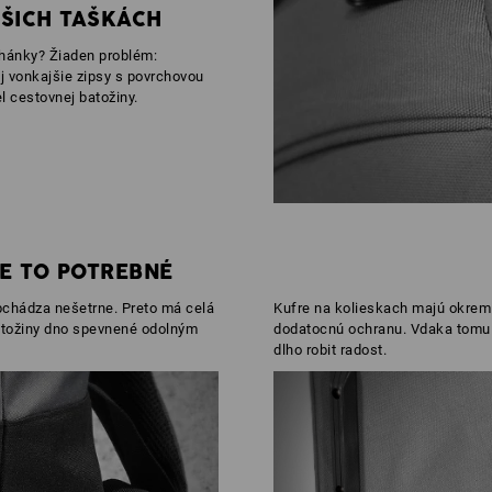
AŠICH TAŠKÁCH
ehánky? Žiaden problém:
j vonkajšie zipsy s povrchovou
l cestovnej batožiny.
JE TO POTREBNÉ
bchádza nešetrne. Preto má celá
Kufre na kolieskach majú okrem 
batožiny dno spevnené odolným
dodatocnú ochranu. Vdaka tomu
dlho robit radost.