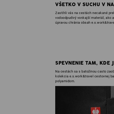
VŠETKO V SUCHU V N
Zastihli vás na cestách necakané pr
vodoodpudivý vonkajší materiál, ako a
úpravou chránia obsah e.s.work&trave
SPEVNENIE TAM, KDE 
Na cestách sa s batožinou casto zao
kolekcia e.s.work&travel cestovnej 
polyamidom.