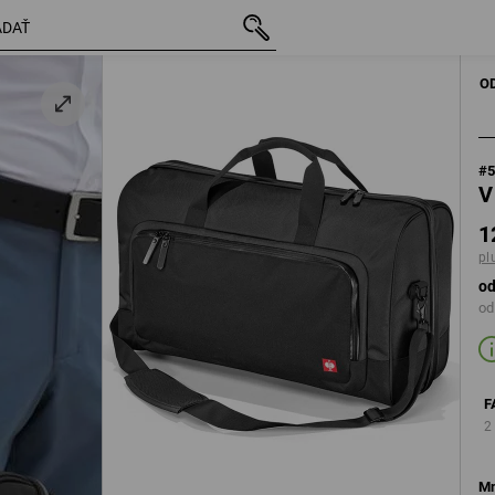
s DPH
122,88 €
čierna
plus poštovné
O
#
V
1
pl
od
od
F
2
Mn