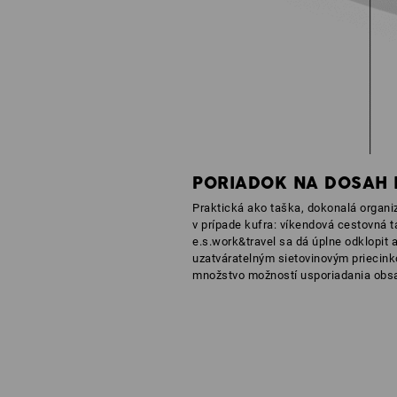
PORIADOK NA DOSAH
Praktická ako taška, dokonalá organi
v prípade kufra: víkendová cestovná 
e.s.work&travel sa dá úplne odklopit
uzatváratelným sietovinovým priecin
množstvo možností usporiadania obsa