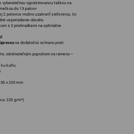
 s vyberateľnou vypolstrovanou taškou na
riečkou do 13 palcov
ej 2 polovice možno uzatvoriť sieťovinou, čo
dné usporiadanie obsahu
psom s 3 priehradkami na optimálne
ál
 úpravou
na dodatočnú ochranu proti
ným, odnímateľným popruhom na rameno –
 ku kufru
u
330 x 230
mm
cca. 220 g/m²)