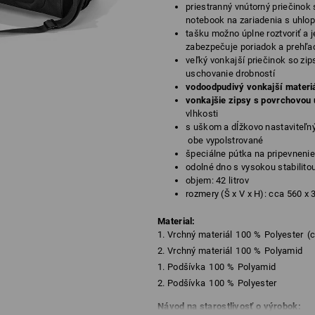
priestranný vnútorný priečinok
notebook na zariadenia s uhlop
tašku možno úplne roztvoriť a j
zabezpečuje poriadok a prehľa
veľký vonkajší priečinok so zi
uschovanie drobností
vodoodpudivý vonkajší materi
vonkajšie zipsy s povrchovou
vlhkosti
s uškom a dĺžkovo nastaviteľ
obe vypolstrované
špeciálne pútka na pripevnenie
odolné dno s vysokou stabilito
objem: 42 litrov
rozmery (Š x V x H): cca
560 x 
Material:
1. Vrchný materiál
100
%
Polyester
(
2. Vrchný materiál
100
%
Polyamid
1. Podšívka
100
%
Polyamid
2. Podšívka
100
%
Polyester
Návod na starostlivosť o výrobok: