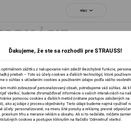
Neperte
viac
Nesušte v sušičke
Chemicky nečistiť
NFORMÁCIE
Ďakujeme, že ste sa rozhodli pre STRAUSS!
Prispôsobenie:
optimálnom zážitku z nakupovanie nám záleží! Bezchybné funkcie, persona
Logoservice
ladký priebeh – Toto sú účely cookies a ďalších technológií, ktoré používam
me o súhlas s ukladaním cookies a používaním údajov podľa vášho osobnéh
Do vyberatelnej 
ám mohli zobrazovať personalizovaný obsah, potrebujeme váš súhlas. Ak kl
uschovat
'Prijať všetko', budeme zhromažďovať informácie o vašich interakciách na naš
tránke pomocou cookies a ďalších metód (vrátane postupov založených na
samostatne pren
cii), ako aj údaje z procesu objednávky. Tieto údaje budeme najmä využívať n
é účely: personalizované, na mieru šité ponuky a reklamy, presné odporúča
, prieskum trhu a meranie reklám a obsahu. Ak si to neželáte, môžete zamie
príslušných cookies a postupov kliknutím na tlačidlo 'Odmietnuť všetko'.