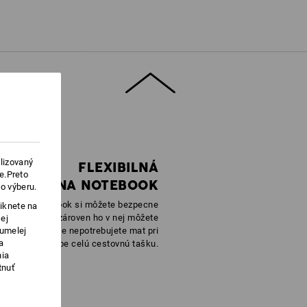
Nebieľte
Nežehlite
lizovaný
FLEXIBILNÁ
e.Preto
TAŠKA NA NOTEBOOK
o výberu.
tašky na notebook si môžete bezpecne
iknete na
 zariadenie a zároven ho v nej môžete
ej
 umelej
ášat, ked práve nepotrebujete mat pri
a
sebe celú cestovnú tašku.
nia
tnuť