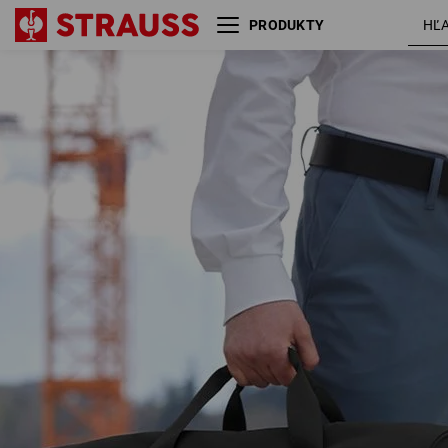
PRODUKTY
Víkendová cestovná taška
e.s.work&travel