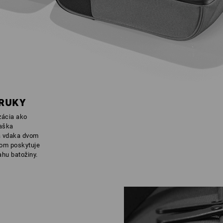
 RUKY
zácia ako
taška
 a vdaka dvom
kom poskytuje
hu batožiny.