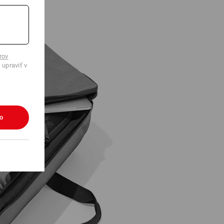
rov
 upraviť v
ko