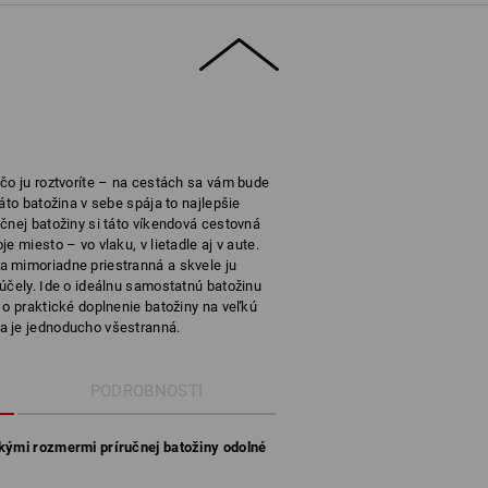
čo ju roztvoríte – na cestách sa vám bude
áto batožina v sebe spája to najlepšie
čnej batožiny si táto víkendová cestovná
e miesto – vo vlaku, v lietadle aj v aute.
 mimoriadne priestranná a skvele ju
účely. Ide o ideálnu samostatnú batožinu
 o praktické doplnenie batožiny na veľkú
a je jednoducho všestranná.
PODROBNOSTI
ckými rozmermi príručnej batožiny odolné