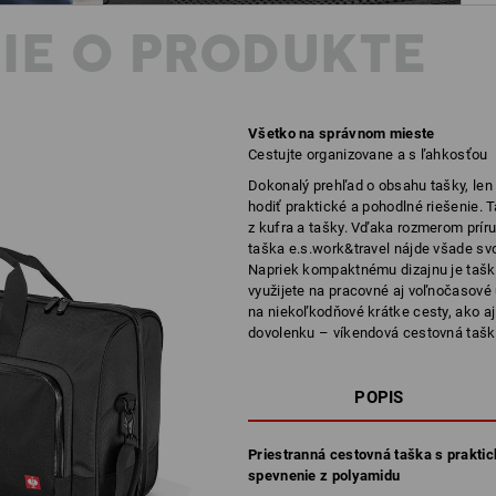
IE O PRODUKTE
Všetko na správnom mieste
Cestujte organizovane a s ľahkosťou
Dokonalý prehľad o obsahu tašky, len 
hodiť praktické a pohodlné riešenie. T
z kufra a tašky. Vďaka rozmerom príru
taška e.s.work&travel nájde všade svoj
Napriek kompaktnému dizajnu je taška
využijete na pracovné aj voľnočasové 
na niekoľkodňové krátke cesty, ako aj
dovolenku – víkendová cestovná tašk
POPIS
Priestranná cestovná taška s prakti
spevnenie z polyamidu