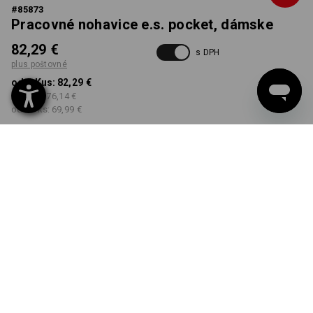
#
85873
Pracovné nohavice e.s. pocket, dámske
82,29 €
s DPH
plus poštovné
od 1 Kus:
82,29 €
od 3 ks:
76,14 €
od 10 ks:
69,99 €
Dodacia lehota približne 3
– 5 pracovných dní
FARBA
VEĽKOSŤ
34
vybrať
vybrať
gaštanová
Množstevná zľava
od 1 Kus
od 3 ks
od 10 ks
Zľava:
Zľava:
Zľava: