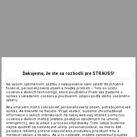
Ďakujeme, že ste sa rozhodli pre STRAUSS!
Na vašom optimálnom zážitku z nakupovanie nám záleží! Bezchybné
funkcie, personalizovaný obsah a hladký priebeh – Toto sú účely
cookies a ďalších technológií, ktoré používame.Preto vás žiadame o
súhlas s ukladaním cookies a používaním údajov podľa vášho osobného
výberu.
Aby sme vám mohli zobrazovať personalizovaný obsah, potrebujeme váš
súhlas. Ak kliknete na tlačidlo 'Prijať všetko', budeme zhromažďovať
informácie o vašich interakciách na našej webovej stránke pomocou
cookies a ďalších metód (vrátane postupov založených na umelej
inteligencii), ako aj údaje z procesu objednávky. Tieto údaje budeme
najmä využívať na nasledovné účely: personalizované, na mieru šité
ponuky a reklamy, presné odporúčania produktov, prieskum trhu a
meranie reklám a obsahu. Ak si to neželáte, môžete zamietnuť použitie