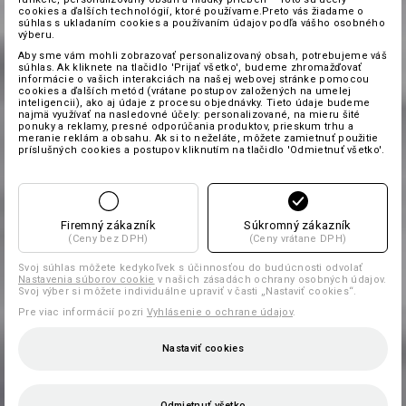
cookies a ďalších technológií, ktoré používame.Preto vás žiadame o
súhlas s ukladaním cookies a používaním údajov podľa vášho osobného
výberu.
Aby sme vám mohli zobrazovať personalizovaný obsah, potrebujeme váš
súhlas. Ak kliknete na tlačidlo 'Prijať všetko', budeme zhromažďovať
informácie o vašich interakciách na našej webovej stránke pomocou
cookies a ďalších metód (vrátane postupov založených na umelej
inteligencii), ako aj údaje z procesu objednávky. Tieto údaje budeme
najmä využívať na nasledovné účely: personalizované, na mieru šité
ponuky a reklamy, presné odporúčania produktov, prieskum trhu a
meranie reklám a obsahu. Ak si to neželáte, môžete zamietnuť použitie
príslušných cookies a postupov kliknutím na tlačidlo 'Odmietnuť všetko'.
Firemný zákazník
Súkromný zákazník
(Ceny bez DPH)
(Ceny vrátane DPH)
Svoj súhlas môžete kedykoľvek s účinnosťou do budúcnosti odvolať
Nastavenia súborov cookie
v našich zásadách ochrany osobných údajov.
Svoj výber si môžete individuálne upraviť v časti „Nastaviť cookies“.
Pre viac informácií pozri
Vyhlásenie o ochrane údajov
.
Nastaviť cookies
Odmietnuť všetko