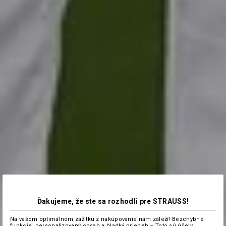
Ďakujeme, že ste sa rozhodli pre STRAUSS!
Na vašom optimálnom zážitku z nakupovanie nám záleží! Bezchybné
funkcie, personalizovaný obsah a hladký priebeh – Toto sú účely