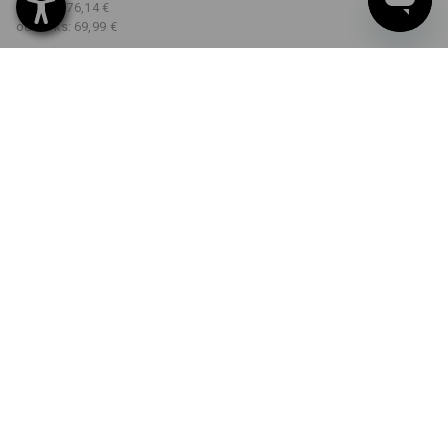
od 3 ks:
76,14 €
od 10 ks:
69,99 €
Dodacia lehota približne 3
– 5 pracovných dní
FARBA
VEĽKOSŤ
34
vybrať
vybrať
biela
Množstevná zľava
od 1 Kus
od 3 ks
od 10 ks
Zľava:
Zľava:
Zľava:
0
%/
Kus
7
%/
ks
15
%/
ks
Kus