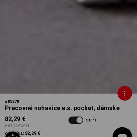
#
85870
Pracovné nohavice e.s. pocket, dámske
82,29 €
s DPH
plus poštovné
od 1 Kus:
82,29 €