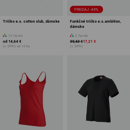
PREDAJ -43%
Tričko e.s. cotton slub, dámske
Funkčné tričko e.s.ambition,
dámske
10
farieb
2
farieb
od
14,64 €
30,63 €
17,21 €
(v. DPH) od 10 ks
(v. DPH)