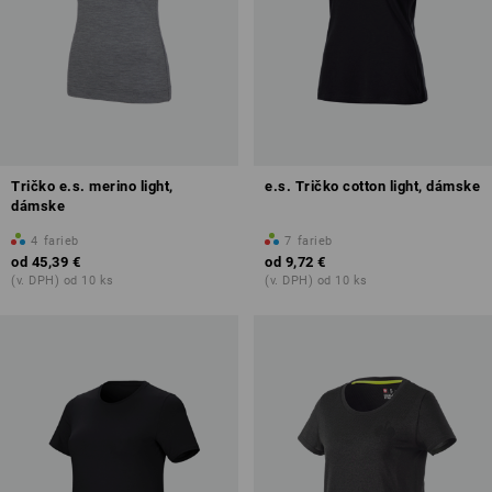
Tričko e.s. merino light,
e.s. Tričko cotton light, dámske
dámske
4
farieb
7
farieb
od
45,39 €
od
9,72 €
(v. DPH) od 10 ks
(v. DPH) od 10 ks