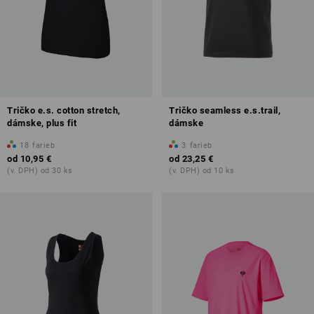
Tričko e.s. cotton stretch,
Tričko seamless e.s.trail,
dámske, plus fit
dámske
18
farieb
3
farieb
od
10,95 €
od
23,25 €
(v. DPH) od 30 ks
(v. DPH) od 10 ks