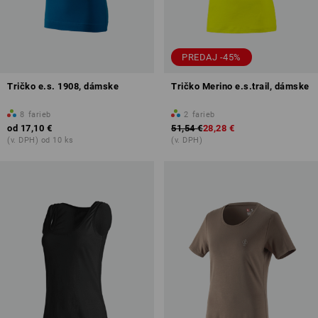
PREDAJ -45%
Tričko e.s. 1908, dámske
Tričko Merino e.s.trail, dámske
8
farieb
2
farieb
od
17,10 €
51,54 €
28,28 €
(v. DPH) od 10 ks
(v. DPH)