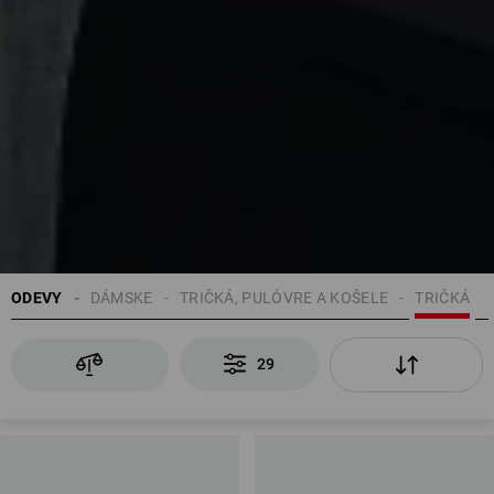
ODEVY
DÁMSKE
TRIČKÁ, PULÓVRE A KOŠELE
TRIČKÁ
29