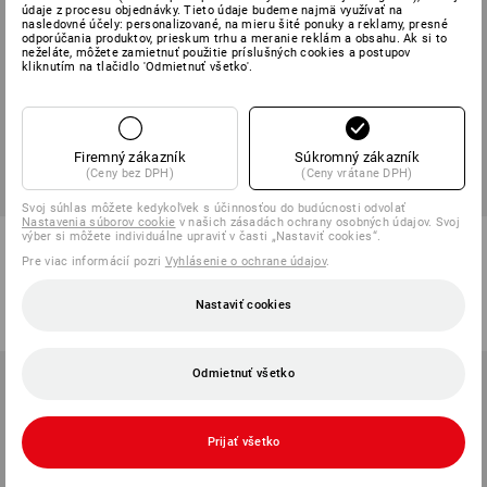
údaje z procesu objednávky. Tieto údaje budeme najmä využívať na
nasledovné účely: personalizované, na mieru šité ponuky a reklamy, presné
odporúčania produktov, prieskum trhu a meranie reklám a obsahu. Ak si to
neželáte, môžete zamietnuť použitie príslušných cookies a postupov
kliknutím na tlačidlo 'Odmietnuť všetko'.
Firemný zákazník
Súkromný zákazník
(Ceny bez DPH)
(Ceny vrátane DPH)
Svoj súhlas môžete kedykoľvek s účinnosťou do budúcnosti odvolať
Nastavenia súborov cookie
v našich zásadách ochrany osobných údajov. Svoj
Tričko Merino e.s.trail, dámske
Tričko e.s.concrete, dámske
výber si môžete individuálne upraviť v časti „Nastaviť cookies“.
Pre viac informácií pozri
Vyhlásenie o ochrane údajov
.
5
farieb
7
farieb
od
47,85 €
od
17,10 €
Nastaviť cookies
(v. DPH) od 10 ks
(v. DPH) od 10 ks
Odmietnuť všetko
Prijať všetko