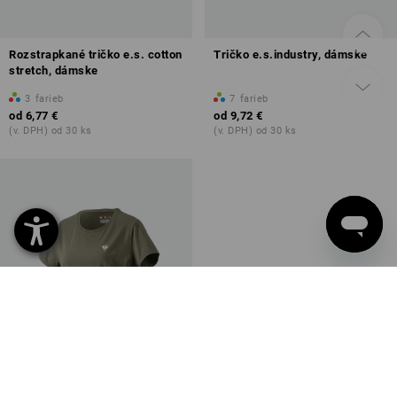
Rozstrapkané tričko e.s. cotton
Tričko e.s.industry, dámske
stretch, dámske
3
farieb
7
farieb
od
6,77 €
od
9,72 €
(v. DPH) od 30 ks
(v. DPH) od 30 ks