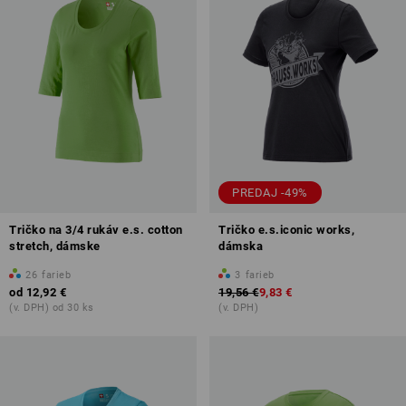
PREDAJ -49%
Tričko na 3/4 rukáv e.s. cotton
Tričko e.s.iconic works,
stretch, dámske
dámska
26
farieb
3
farieb
od
12,92 €
19,56 €
9,83 €
(v. DPH) od 30 ks
(v. DPH)