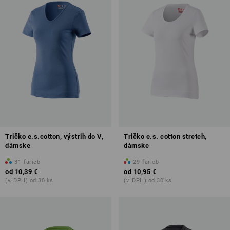
Tričko e.s.cotton, výstrih do V,
Tričko e.s. cotton stretch,
dámske
dámske
31
farieb
29
farieb
od
10,39 €
od
10,95 €
(v. DPH) od 30 ks
(v. DPH) od 30 ks