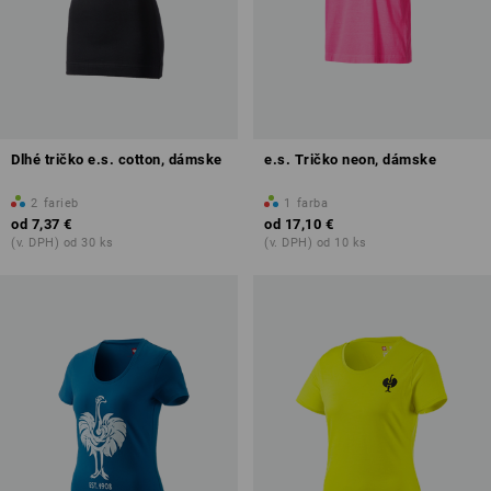
Dlhé tričko e.s. cotton, dámske
e.s. Tričko neon, dámske
2
farieb
1
farba
od
7,37 €
od
17,10 €
(v. DPH) od 30 ks
(v. DPH) od 10 ks