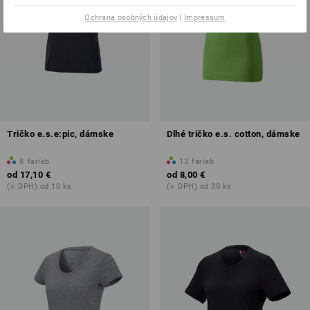
Ochrana osobných údajov
|
Impressum
Tričko e.s.e:pic, dámske
Dlhé tričko e.s. cotton, dámske
8
farieb
13
farieb
od
17,10 €
od
8,00 €
(v. DPH) od 10 ks
(v. DPH) od 30 ks