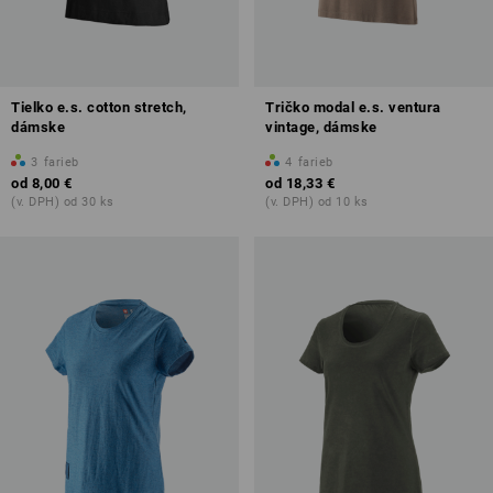
Tielko e.s. cotton stretch,
Tričko modal e.s. ventura
dámske
vintage, dámske
3
farieb
4
farieb
od
8,00 €
od
18,33 €
(v. DPH) od 30 ks
(v. DPH) od 10 ks