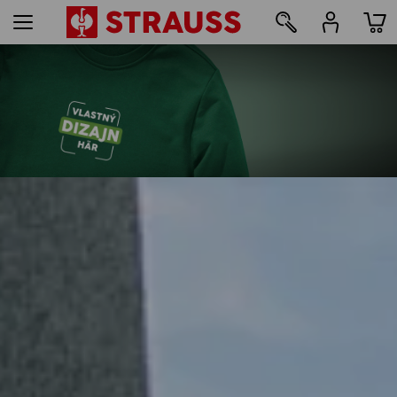
29
Potlač a výšivka – od 1 kusa
Jednoducho si prispôsobte
oblečenie online
zistiť viac