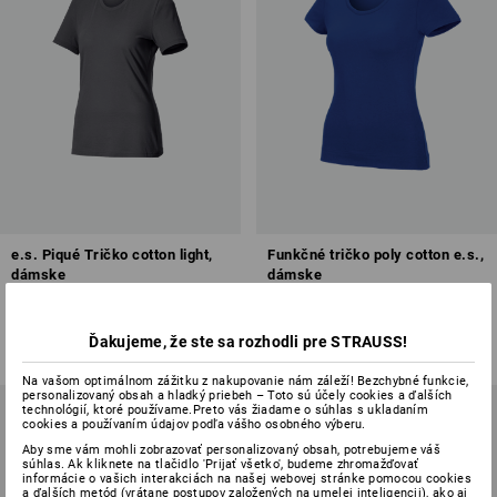
e.s. Piqué Tričko cotton light,
Funkčné tričko poly cotton e.s.,
dámske
dámske
7
farieb
8
farieb
od
10,95 €
od
19,56 €
Ďakujeme, že ste sa rozhodli pre STRAUSS!
(v. DPH) od 10 ks
(v. DPH) od 10 ks
Na vašom optimálnom zážitku z nakupovanie nám záleží! Bezchybné funkcie,
personalizovaný obsah a hladký priebeh – Toto sú účely cookies a ďalších
technológií, ktoré používame.Preto vás žiadame o súhlas s ukladaním
cookies a používaním údajov podľa vášho osobného výberu.
Aby sme vám mohli zobrazovať personalizovaný obsah, potrebujeme váš
súhlas. Ak kliknete na tlačidlo 'Prijať všetko', budeme zhromažďovať
informácie o vašich interakciách na našej webovej stránke pomocou cookies
a ďalších metód (vrátane postupov založených na umelej inteligencii), ako aj