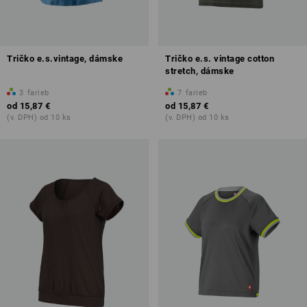
Tričko e.s.vintage, dámske
Tričko e.s. vintage cotton
stretch, dámske
3
farieb
7
farieb
od
15,87 €
od
15,87 €
(v. DPH) od 10 ks
(v. DPH) od 10 ks