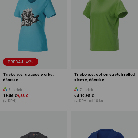
PREDAJ -49%
Tričko e.s. strauss works,
Tričko e.s. cotton stretch rolled
dámske
sleeve, dámske
5
farieb
7
farieb
19,56 €
9,83 €
od
10,95 €
(v. DPH)
(v. DPH) od 10 ks