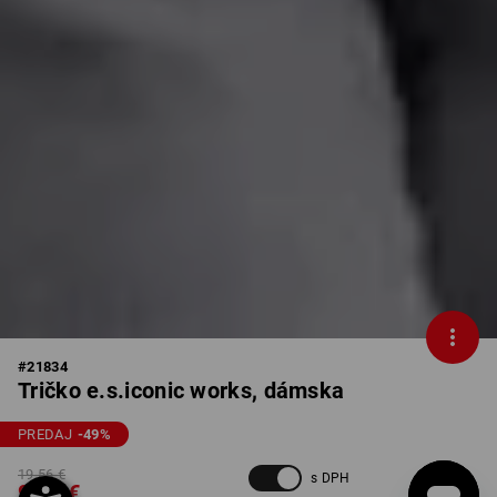
#
21834
Tričko e.s.iconic works, dámska
PREDAJ
-49
%
19,56 €
s DPH
9,83 €