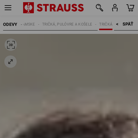
SPÄŤ    >
ODEVY
DÁMSKE
TRIČKÁ, PULÓVRE A KOŠELE
TRIČKÁ