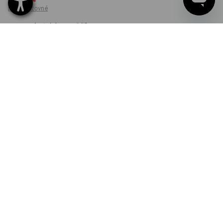
plus poštovné
Dodacia lehota približne 3 –
5 pracovných dní
FARBA
VEĽKOSŤ
XS
vybrať
vybrať
čierna
Kus
DORUČENIE DO VYPREDANIA ZÁSOB
INFORMÁCIE O PRODUKTE
NEPREHLIADNUTEĽNÝ STRAUSS