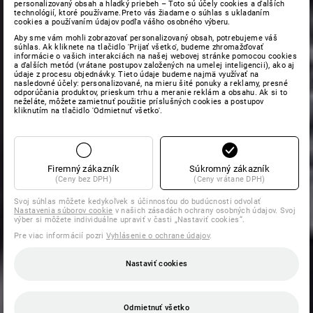
personalizovaný obsah a hladký priebeh – Toto sú účely cookies a ďalších
technológií, ktoré používame.Preto vás žiadame o súhlas s ukladaním
cookies a používaním údajov podľa vášho osobného výberu.
Aby sme vám mohli zobrazovať personalizovaný obsah, potrebujeme váš
súhlas. Ak kliknete na tlačidlo 'Prijať všetko', budeme zhromažďovať
informácie o vašich interakciách na našej webovej stránke pomocou cookies
a ďalších metód (vrátane postupov založených na umelej inteligencii), ako aj
údaje z procesu objednávky. Tieto údaje budeme najmä využívať na
nasledovné účely: personalizované, na mieru šité ponuky a reklamy, presné
odporúčania produktov, prieskum trhu a meranie reklám a obsahu. Ak si to
neželáte, môžete zamietnuť použitie príslušných cookies a postupov
kliknutím na tlačidlo 'Odmietnuť všetko'.
Firemný zákazník
Súkromný zákazník
(Ceny bez DPH)
(Ceny vrátane DPH)
Svoj súhlas môžete kedykoľvek s účinnosťou do budúcnosti odvolať
Nastavenia súborov cookie
v našich zásadách ochrany osobných údajov. Svoj
výber si môžete individuálne upraviť v časti „Nastaviť cookies“.
Pre viac informácií pozri
Vyhlásenie o ochrane údajov
.
Nastaviť cookies
Odmietnuť všetko