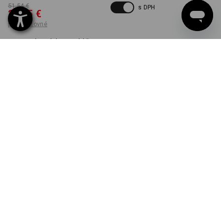
51,54 €
s DPH
27,05 €
plus poštovné
Dodacia lehota približne 3
– 5 pracovných dní
FARBA
VEĽKOSŤ
48
vybrať
vybrať
zelená / výstražná žltá
Kus
DORUČENIE DO VYPREDANIA ZÁSOB