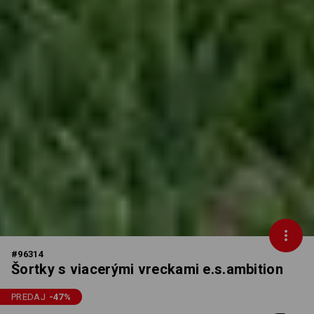
#
96314
Šortky s viacerými vreckami e.s.ambition
PREDAJ
-47
%