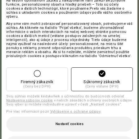
Na vašom optimálnom zážitku z nakupovanie nám záleží! Bezchybné
funkcie, personalizovaný obsah a hladký priebeh – Toto sú účely
cookies a ďalších technológií, ktoré používame.Preto vás žiadame o
súhlas s ukladaním cookies a používaním údajov podľa vášho osobného
výberu.
Aby sme vám mohli zobrazovať personalizovaný obsah, potrebujeme váš
súhlas. Ak kliknete na tlačidlo 'Prijať všetko', budeme zhromažďovať
informácie o vašich interakciách na našej webovej stránke pomocou
cookies a ďalších metód (vrátane postupov založených na umelej
inteligencii), ako aj údaje z procesu objednávky. Tieto údaje budeme
najmä využívať na nasledovné účely: personalizované, na mieru šité
ponuky a reklamy, presné odporúčania produktov, prieskum trhu a
meranie reklám a obsahu. Ak si to neželáte, môžete zamietnuť použitie
príslušných cookies a postupov kliknutím na tlačidlo 'Odmietnuť všetko'.
Firemný zákazník
Súkromný zákazník
(Ceny bez DPH)
(Ceny vrátane DPH)
Svoj súhlas môžete kedykoľvek s účinnosťou do budúcnosti odvolať
Nastavenia súborov cookie
v našich zásadách ochrany osobných údajov.
Svoj výber si môžete individuálne upraviť v časti „Nastaviť cookies“.
Pre viac informácií pozri
Vyhlásenie o ochrane údajov
.
Nastaviť cookies