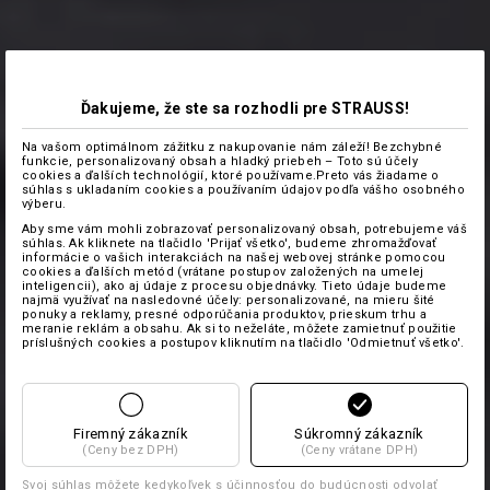
Ďakujeme, že ste sa rozhodli pre STRAUSS!
Na vašom optimálnom zážitku z nakupovanie nám záleží! Bezchybné
funkcie, personalizovaný obsah a hladký priebeh – Toto sú účely
cookies a ďalších technológií, ktoré používame.Preto vás žiadame o
súhlas s ukladaním cookies a používaním údajov podľa vášho osobného
výberu.
Aby sme vám mohli zobrazovať personalizovaný obsah, potrebujeme váš
súhlas. Ak kliknete na tlačidlo 'Prijať všetko', budeme zhromažďovať
informácie o vašich interakciách na našej webovej stránke pomocou
cookies a ďalších metód (vrátane postupov založených na umelej
inteligencii), ako aj údaje z procesu objednávky. Tieto údaje budeme
najmä využívať na nasledovné účely: personalizované, na mieru šité
ponuky a reklamy, presné odporúčania produktov, prieskum trhu a
meranie reklám a obsahu. Ak si to neželáte, môžete zamietnuť použitie
príslušných cookies a postupov kliknutím na tlačidlo 'Odmietnuť všetko'.
Firemný zákazník
Súkromný zákazník
(Ceny bez DPH)
(Ceny vrátane DPH)
Svoj súhlas môžete kedykoľvek s účinnosťou do budúcnosti odvolať