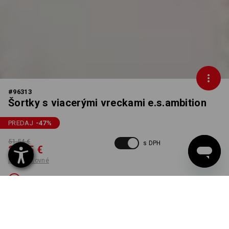
#
96313
Šortky s viacerými vreckami e.s.ambition
PREDAJ
-47
%
51,54 €
s DPH
27,05 €
plus poštovné
Nedostupné
FARBA
VEĽKOSŤ
54
vybrať