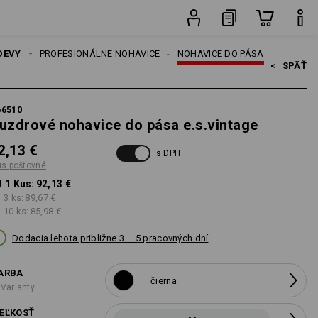
Kus
VICE
DEVY
PROFESIONÁLNE NOHAVICE
NOHAVICE DO PÁSA
<   
SPÄŤ
66510
uzdrové nohavice do pása e.s.vintage
2,13 €
s DPH
us poštovné
 1 Kus:
92,13 €
 3 ks:
89,67 €
 10 ks:
85,98 €
Dodacia lehota približne 3 – 5 pracovných dní
ARBA
čierna
 Varianty
EĽKOSŤ