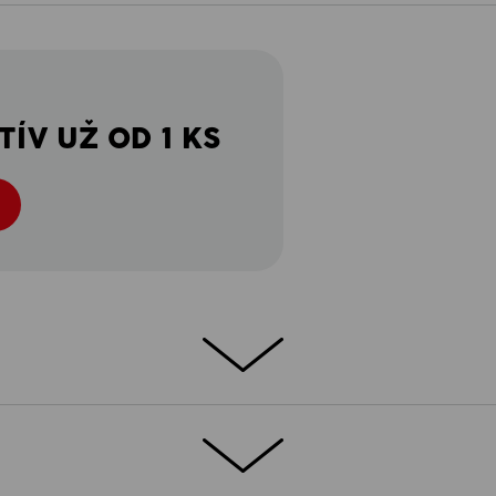
ÍV UŽ OD 1 KS
tavujú robustný ľanový materiál, ktorý je
rny cargo vzhľad, spraný efekt a
kcia e.s.vintage! Predovšetkým zaujmú
si každý nájde svoju dokonalú