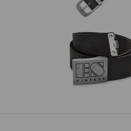
Kožený opasok e.s.vintage