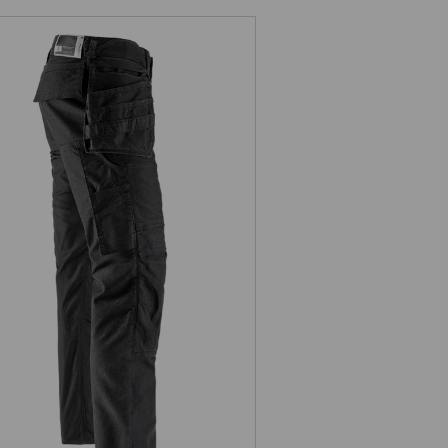
Puzdrové nohavice do pása
e.s.vintage