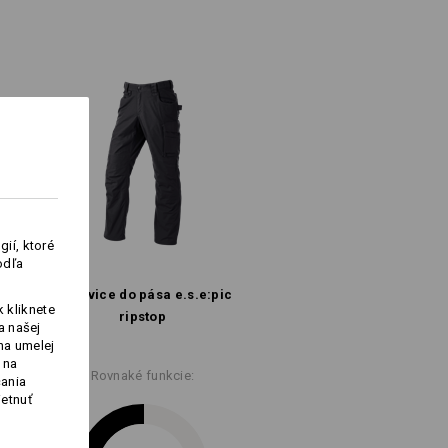
rane nohavíc
arabínky
Elastomultiester
/
16
%
Polyamid
Nebieľte
Žehlite žehličkou nastavenou na
nízku teplotu
ií, ktoré
odľa
Nohavice do pása e.s.​e:pic
 kliknete
ripstop
a našej
na tlačidlo „Dátový list“.
na umelej
 na
Rovnaké funkcie:
čania
ietnuť