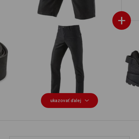
+
S1
5-vreckové nohavice e.s.vintage
ukazovať ďalej