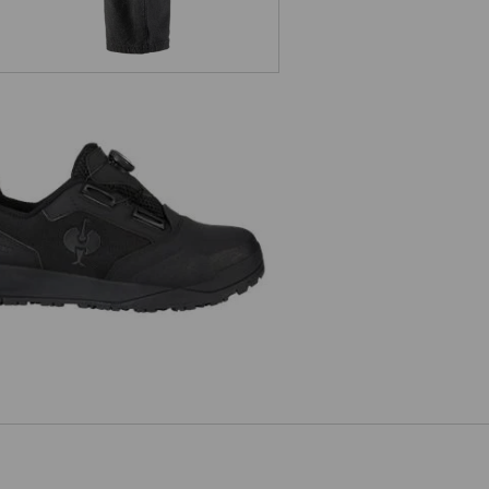
 Bezpečnostná obuv e.s. Nakuru
low