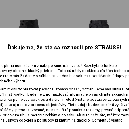
pútko na kladivo na zadnej st
praktické očko na pripnutie k
Material:
Vrchný materiál
48
%
Bavlna
/
36
%
(cca. 310 g/m²)
Návod na starostlivosť o výrobok:
Ďakujeme, že ste sa rozhodli pre STRAUSS!
1
Perte v práčke na 40 °C
/
2
Sušte v sušičke nastavenej na
vysokú teplotu
 optimálnom zážitku z nakupovanie nám záleží! Bezchybné funkcie,
Chemické čistenie povolené
zovaný obsah a hladký priebeh – Toto sú účely cookies a ďalších technológ
1
viac
.Preto vás žiadame o súhlas s ukladaním cookies a používaním údajov p
/
4
obného výberu.
Pracovné cargo nohavice e.s.​
Nohavice do pása e.s.​
ám mohli zobrazovať personalizovaný obsah, potrebujeme váš súhlas. Ak
vintage
roughtough tool pouch
lo 'Prijať všetko', budeme zhromažďovať informácie o vašich interakciách n
Bližšie informácie získate po kliknutí 
stránke pomocou cookies a ďalších metód (vrátane postupov založených 
cii), ako aj údaje z procesu objednávky. Tieto údaje budeme najmä využívať
Rovnaké funkcie:
Rovnaké funkcie:
é účely: personalizované, na mieru šité ponuky a reklamy, presné odporú
Dátový list
, prieskum trhu a meranie reklám a obsahu. Ak si to neželáte, môžete zam
príslušných cookies a postupov kliknutím na tlačidlo 'Odmietnuť všetko'.