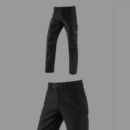
Pracovné cargo nohavice e.s.vintage
5-vreckové šortky e.s.vintage