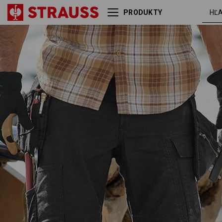
PRODUKTY
Puzdrové nohavice do pása
čier
e.s.vintage