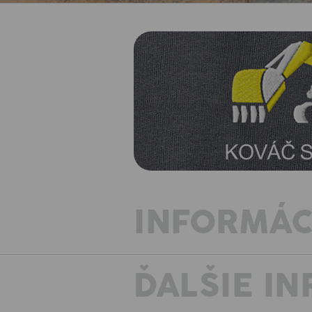
INFORMÁC
ĎALŠIE I