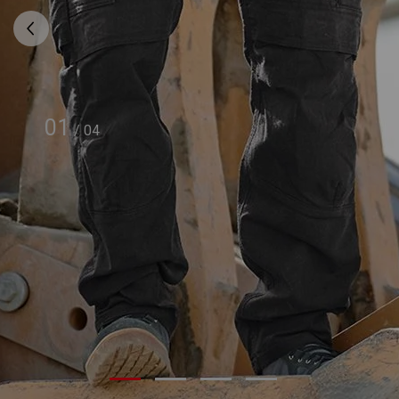
01
/
04