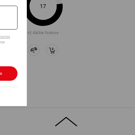
17
Logoservice
+2 ďalšie funkcie
úborov
lne
ko