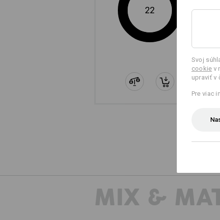
22
Svoj súh
cookie
v 
upraviť v
Pre viac 
Nas
MIX & MA