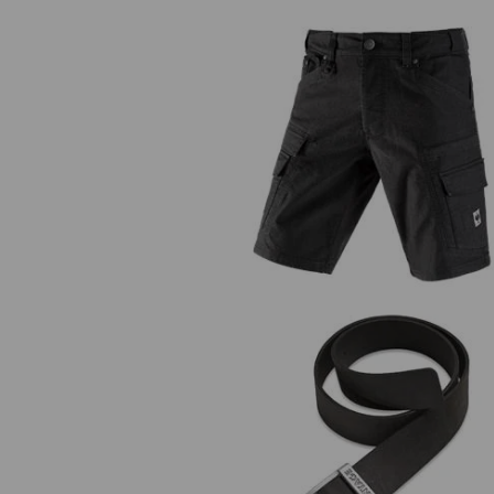
Šortky cargo e.s.vintage
Kožený opasok e.s.vintage