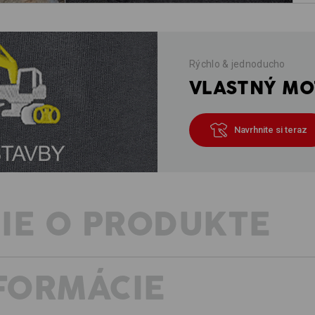
Rýchlo & jednoducho
VLASTNÝ MOT
Navrhnite si teraz
IE O PRODUKTE
NFORMÁCIE
Nohavice z kolekcie e.s.vintage preds
mimoriadne príjemný pri nosení. Ležé
neobmedzené pohodlie: typická kole
širokým výberom modelov, v ktorých 