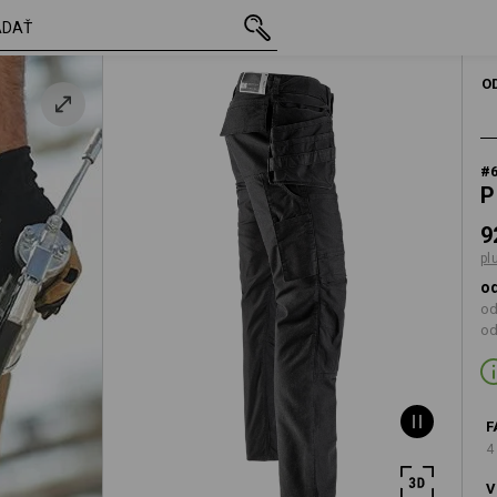
s DPH
92,13 €
44
na
plus poštovné
PÁNSKE
PRACOVNÉ NOHA
O
#
P
9
pl
od
od
od
F
4
V