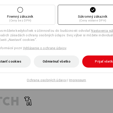
Prispôsobenie:
18
17
Vytvoriť podľa seba
Firemný zákazník
Súkromný zákazník
(Ceny bez DPH)
(Ceny vrátane DPH)
+4 ďalšie funkcie
las môžete kedykoľvek s účinnosťou do budúcnosti odvolať
Nastavenia s
našich zásadách ochrany osobných údajov. Svoj výber si môžete individuá
 časti „Nastaviť cookies“.
informácií pozri
Vyhlásenie o ochrane údajov
.
taviť cookies
Odmietnuť všetko
Prijať všet
Porovnať všetky podrobnosti
Ochrana osobných údajov
|
Impressum
TCH