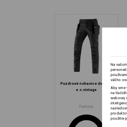
Na vašom
personali
používame
vášho os
Puzdrové nohavice do pása
Aby sme v
e.s.​vintage
na tlačid
webovej 
inteligen
Funkcie:
nasledovn
produktov
použitie 