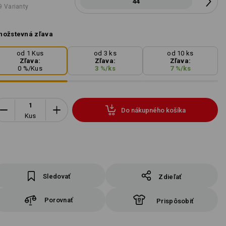
44
9 Varianty
ožstevná zľava
od 1 Kus
od 3 ks
od 10 ks
Zľava:
Zľava:
Zľava:
0
%/
Kus
3
%/
ks
7
%/
ks
Do nákupného košíka
Kus
Sledovať
Zdieľať
Porovnať
Prispôsobiť