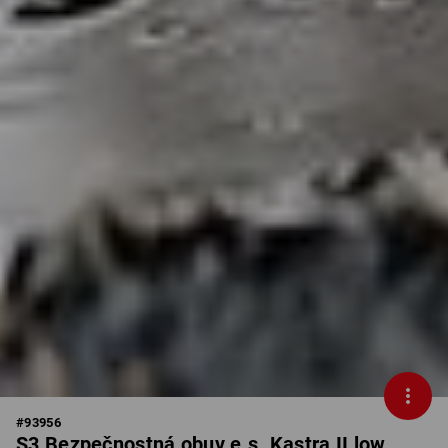
#
93956
S3 Bezpečnostná obuv e.s. Kastra II low