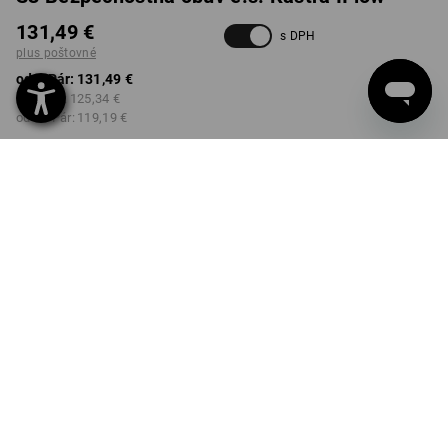
131,49 €
s DPH
plus poštovné
od 1 Pár:
131,49 €
od 3 Pár:
125,34 €
od 10 Pár:
119,19 €
Dodacia lehota približne 3 –
5 pracovných dní
FARBA
VEĽKOSŤ
40
vybrať
vybrať
čierna / ohnivá červená /
enciánová modrá
Množstevná zľava
od 1 Pár
od 3 Pár
od 10 Pár
Zľava:
Zľava:
Zľava:
0
%/
Pár
5
%/
Pár
9
%/
Pár