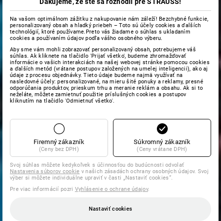
Ďakujeme, že ste sa rozhodli pre STRAUSS!
Na vašom optimálnom zážitku z nakupovanie nám záleží! Bezchybné funkcie,
personalizovaný obsah a hladký priebeh – Toto sú účely cookies a ďalších
technológií, ktoré používame.Preto vás žiadame o súhlas s ukladaním
cookies a používaním údajov podľa vášho osobného výberu.
Aby sme vám mohli zobrazovať personalizovaný obsah, potrebujeme váš
súhlas. Ak kliknete na tlačidlo 'Prijať všetko', budeme zhromažďovať
informácie o vašich interakciách na našej webovej stránke pomocou cookies
a ďalších metód (vrátane postupov založených na umelej inteligencii), ako aj
údaje z procesu objednávky. Tieto údaje budeme najmä využívať na
nasledovné účely: personalizované, na mieru šité ponuky a reklamy, presné
odporúčania produktov, prieskum trhu a meranie reklám a obsahu. Ak si to
neželáte, môžete zamietnuť použitie príslušných cookies a postupov
kliknutím na tlačidlo 'Odmietnuť všetko'.
Firemný zákazník
Súkromný zákazník
(Ceny bez DPH)
(Ceny vrátane DPH)
Svoj súhlas môžete kedykoľvek s účinnosťou do budúcnosti odvolať
Nastavenia súborov cookie
v našich zásadách ochrany osobných údajov. Svoj
výber si môžete individuálne upraviť v časti „Nastaviť cookies“.
Pre viac informácií pozri
Vyhlásenie o ochrane údajov
.
Nastaviť cookies