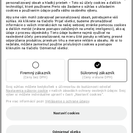
S1 bezpečnostné poltopánky
personalizovaný obsah a hladký priebeh – Toto sú účely cookies a ďalších
technológií, ktoré používame.Preto vás žiadame o súhlas s ukladaním
e.s. Eindhoven low
cookies a používaním údajov podľa vášho osobného výberu.
13
farieb
Aby sme vám mohli zobrazovať personalizovaný obsah, potrebujeme váš
súhlas. Ak kliknete na tlačidlo 'Prijať všetko', budeme zhromažďovať
od
61,38 €
informácie o vašich interakciách na našej webovej stránke pomocou cookies
(v. DPH) od 10 Pár
a ďalších metód (vrátane postupov založených na umelej inteligencii), ako aj
údaje z procesu objednávky. Tieto údaje budeme najmä využívať na
nasledovné účely: personalizované, na mieru šité ponuky a reklamy, presné
odporúčania produktov, prieskum trhu a meranie reklám a obsahu. Ak si to
neželáte, môžete zamietnuť použitie príslušných cookies a postupov
kliknutím na tlačidlo 'Odmietnuť všetko'.
Firemný zákazník
Súkromný zákazník
(Ceny bez DPH)
(Ceny vrátane DPH)
Svoj súhlas môžete kedykoľvek s účinnosťou do budúcnosti odvolať
Nastavenia súborov cookie
v našich zásadách ochrany osobných údajov. Svoj
výber si môžete individuálne upraviť v časti „Nastaviť cookies“.
Pre viac informácií pozri
Vyhlásenie o ochrane údajov
.
Nastaviť cookies
S7S bezpečnostná obuv e.s.
S7S bezpečnostná obuv e.s.
Odmietnuť všetko