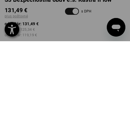
131,49 €
s DPH
plus poštovné
od 1 Pár:
131,49 €
od 3 Pár:
125,34 €
od 10 Pár:
119,19 €
Dodacia lehota približne 10
– 12 pracovných dní
FARBA
VEĽKOSŤ
39
vybrať
vybrať
antracitová / výstražná žltá
Množstevná zľava
od 1 Pár
od 3 Pár
od 10 Pár
Zľava:
Zľava:
Zľava:
0
%/
Pár
5
%/
Pár
9
%/
Pár