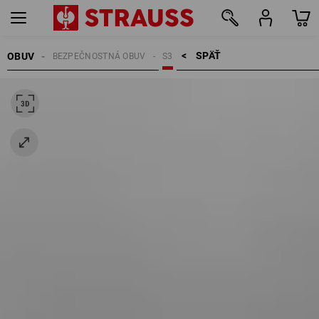
SPÄŤ    >
OBUV
BEZPEČNOSTNÁ OBUV
S3