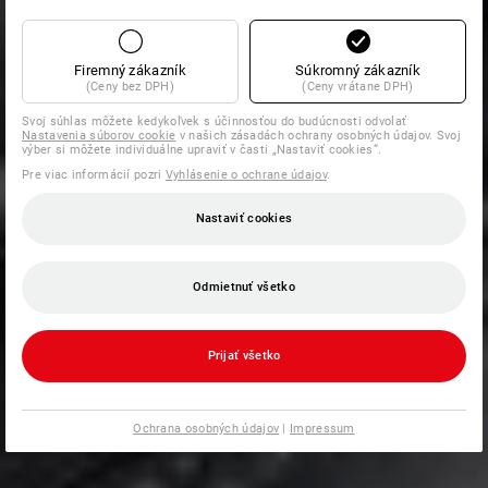
Firemný zákazník
Súkromný zákazník
(Ceny bez DPH)
(Ceny vrátane DPH)
Svoj súhlas môžete kedykoľvek s účinnosťou do budúcnosti odvolať
Nastavenia súborov cookie
v našich zásadách ochrany osobných údajov. Svoj
výber si môžete individuálne upraviť v časti „Nastaviť cookies“.
Pre viac informácií pozri
Vyhlásenie o ochrane údajov
.
Nastaviť cookies
Odmietnuť všetko
Prijať všetko
Ochrana osobných údajov
|
Impressum