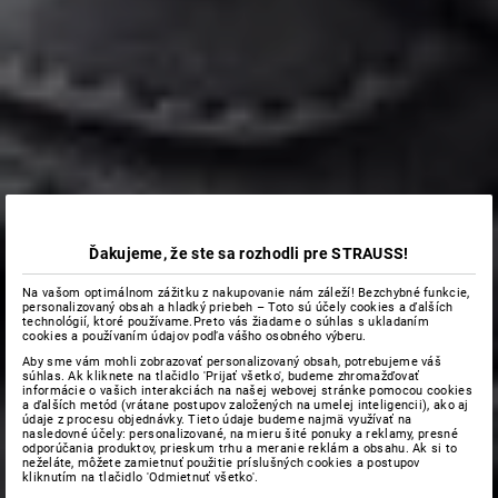
Ďakujeme, že ste sa rozhodli pre STRAUSS!
Na vašom optimálnom zážitku z nakupovanie nám záleží! Bezchybné funkcie,
personalizovaný obsah a hladký priebeh – Toto sú účely cookies a ďalších
technológií, ktoré používame.Preto vás žiadame o súhlas s ukladaním
cookies a používaním údajov podľa vášho osobného výberu.
Aby sme vám mohli zobrazovať personalizovaný obsah, potrebujeme váš
súhlas. Ak kliknete na tlačidlo 'Prijať všetko', budeme zhromažďovať
informácie o vašich interakciách na našej webovej stránke pomocou cookies
a ďalších metód (vrátane postupov založených na umelej inteligencii), ako aj
údaje z procesu objednávky. Tieto údaje budeme najmä využívať na
nasledovné účely: personalizované, na mieru šité ponuky a reklamy, presné
odporúčania produktov, prieskum trhu a meranie reklám a obsahu. Ak si to
neželáte, môžete zamietnuť použitie príslušných cookies a postupov
kliknutím na tlačidlo 'Odmietnuť všetko'.