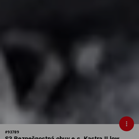
#
93789
S3 Bezpečnostná obuv e.s. Kastra II low