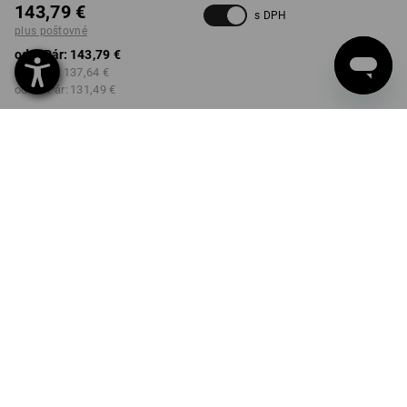
143,79 €
s DPH
plus poštovné
od 1 Pár:
143,79 €
od 3 Pár:
137,64 €
od 10 Pár:
131,49 €
Dodacia lehota približne 3 –
5 pracovných dní
FARBA
VEĽKOSŤ
40
vybrať
vybrať
gaštanová / lieskový oriešok
Množstevná zľava
od 1 Pár
od 3 Pár
od 10 Pár
Zľava:
Zľava:
Zľava:
0
%/
Pár
4
%/
Pár
9
%/
Pár