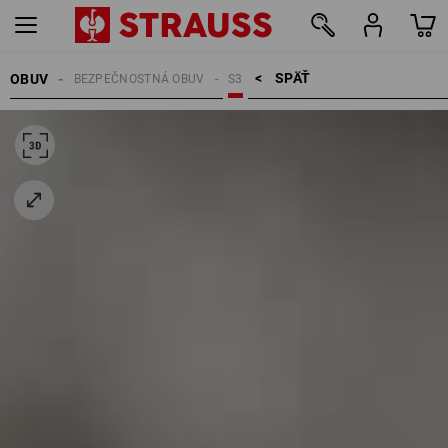
SPÄŤ    >
OBUV
BEZPEČNOSTNÁ OBUV
S3