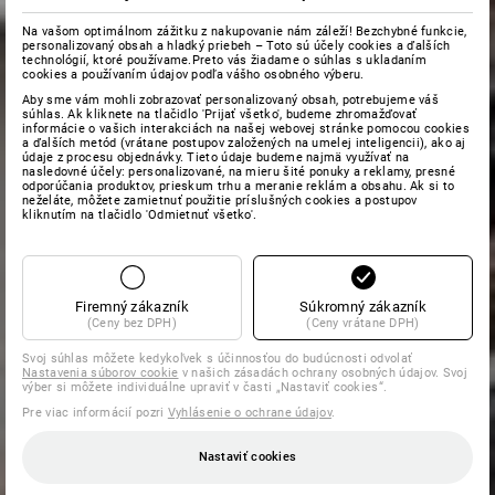
Na vašom optimálnom zážitku z nakupovanie nám záleží! Bezchybné funkcie,
personalizovaný obsah a hladký priebeh – Toto sú účely cookies a ďalších
technológií, ktoré používame.Preto vás žiadame o súhlas s ukladaním
cookies a používaním údajov podľa vášho osobného výberu.
Aby sme vám mohli zobrazovať personalizovaný obsah, potrebujeme váš
súhlas. Ak kliknete na tlačidlo 'Prijať všetko', budeme zhromažďovať
informácie o vašich interakciách na našej webovej stránke pomocou cookies
a ďalších metód (vrátane postupov založených na umelej inteligencii), ako aj
údaje z procesu objednávky. Tieto údaje budeme najmä využívať na
nasledovné účely: personalizované, na mieru šité ponuky a reklamy, presné
odporúčania produktov, prieskum trhu a meranie reklám a obsahu. Ak si to
neželáte, môžete zamietnuť použitie príslušných cookies a postupov
kliknutím na tlačidlo 'Odmietnuť všetko'.
Firemný zákazník
Súkromný zákazník
(Ceny bez DPH)
(Ceny vrátane DPH)
Svoj súhlas môžete kedykoľvek s účinnosťou do budúcnosti odvolať
Nastavenia súborov cookie
v našich zásadách ochrany osobných údajov. Svoj
výber si môžete individuálne upraviť v časti „Nastaviť cookies“.
Pre viac informácií pozri
Vyhlásenie o ochrane údajov
.
Nastaviť cookies