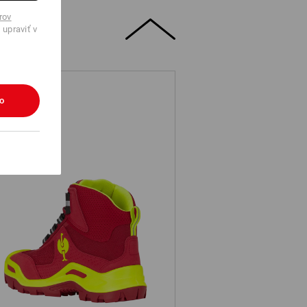
rov
 upraviť v
ko
s. S3 bezpečnostná obuv Kastra II
mid