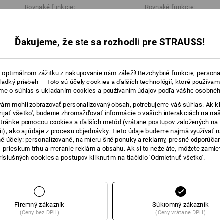
Rovnaké funkcie:
Rovnaké funkcie:
Bližšie informácie získate po kliknutí n
Dátový list
Ďakujeme, že ste sa rozhodli pre STRAUSS!
28
22
optimálnom zážitku z nakupovanie nám záleží! Bezchybné funkcie, persona
ladký priebeh – Toto sú účely cookies a ďalších technológií, ktoré používam
me o súhlas s ukladaním cookies a používaním údajov podľa vášho osobnéh
+4 ďalšie funkcie
ám mohli zobrazovať personalizovaný obsah, potrebujeme váš súhlas. Ak kl
'Prijať všetko', budeme zhromažďovať informácie o vašich interakciách na naš
tránke pomocou cookies a ďalších metód (vrátane postupov založených na
cii), ako aj údaje z procesu objednávky. Tieto údaje budeme najmä využívať n
é účely: personalizované, na mieru šité ponuky a reklamy, presné odporúča
, prieskum trhu a meranie reklám a obsahu. Ak si to neželáte, môžete zamie
príslušných cookies a postupov kliknutím na tlačidlo 'Odmietnuť všetko'.
Porovnať všetky podrobnosti
Firemný zákazník
Súkromný zákazník
(Ceny bez DPH)
(Ceny vrátane DPH)