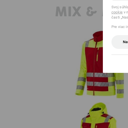
MIX & MA
Svoj súhl
cookie
v n
časti „Na
Pre viac 
Na
Reflexná ochranná softshell. bu
e.s.motion 24/7