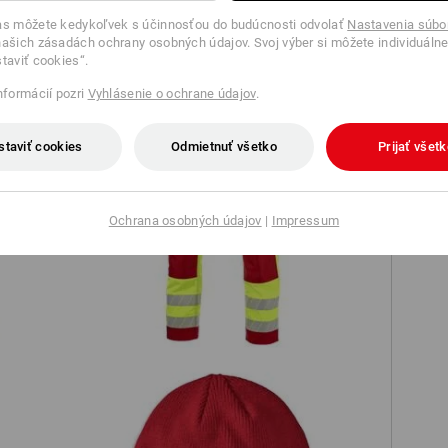
TCH
as môžete kedykoľvek s účinnosťou do budúcnosti odvolať
Nastavenia súbo
ašich zásadách ochrany osobných údajov. Svoj výber si môžete individuálne
staviť cookies“.
informácií pozri
Vyhlásenie o ochrane údajov
.
staviť cookies
Odmietnuť všetko
Prijať všet
nda
Reflexné ochranné nohavice do pása
Ochrana osobných údajov
|
Impressum
e.s.motion 24/7
e.