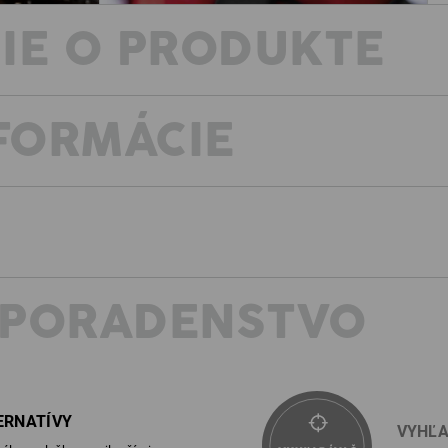
IE O PRODUKTE
NFORMÁCIE
BEZPEČNOSŤ PRI KAŽDOM KROKU
Hlboké kaluže, klince rozsypané po z
bezpečnostná obuv e.s. Kastra vám po
oceľové podrážky odolné voči prepichn
®
Vďaka membráne dryplexx
odolnej p
oceľovým špičkám bude o vaše chodid
postarané. Praktické otočné zapínan
obúvanie a vyzúvanie topánok.
 PORADENSTVO
 a EN ISO 20347:2022 vznikajú
vlastnosti bezpecnostnej
POPIS
POD
e rozclenit. Všetky potrebné
s prehladom.
DIAL IN!
EN ISO 20345:2011 S3 s oceľo
®
BOA
Fit systém na presné nas
®
BOA
Fit Systém s otočným zapínan
obuvi
ERNATÍVY
a individuálne prispôsobenie obuvi
VYHĽA
vodotesné, vetruvzdorné a pr
kompromisov.