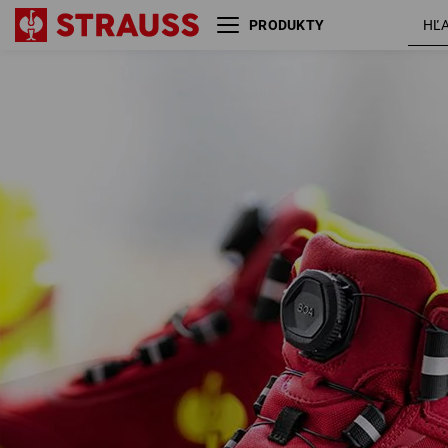
PRODUKTY
e.s. S3 bezpečnostná obuv
červená /
Kastra II mid
výstražná
žltá