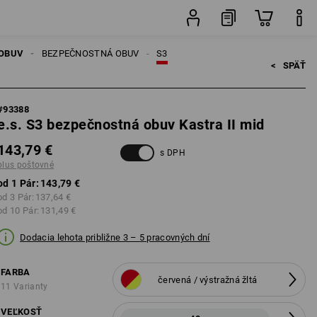
vné
Pár
OBUV
BEZPEČNOSTNÁ OBUV
S3
<   
SPÄŤ
#
93388
e.s. S3 bezpečnostná obuv Kastra II mid
143,79 €
s DPH
plus poštovné
od 1 Pár:
143,79 €
od 3 Pár:
137,64 €
od 10 Pár:
131,49 €
Dodacia lehota približne 3 – 5 pracovných dní
FARBA
červená / výstražná žltá
11 Varianty
VEĽKOSŤ