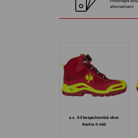
Porovnajte aktu
alternatívami
e.s. S3 bezpečnostná obuv
Kastra II mid