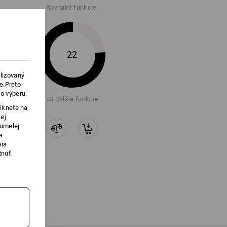
Rovnaké funkcie:
a tlačidlo „Dátový list“.
22
lizovaný
e.Preto
o výberu.
+3 ďalšie funkcie
iknete na
ej
 umelej
a
nia
tnuť