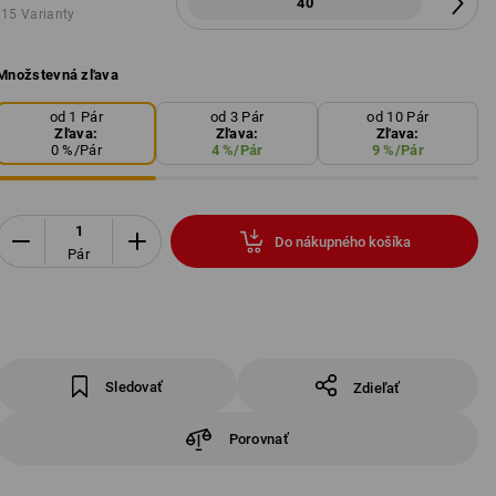
40
15 Varianty
Množstevná zľava
od 1 Pár
od 3 Pár
od 10 Pár
Zľava:
Zľava:
Zľava:
0
%/
Pár
4
%/
Pár
9
%/
Pár
Do nákupného košíka
Pár
Sledovať
Zdieľať
Porovnať