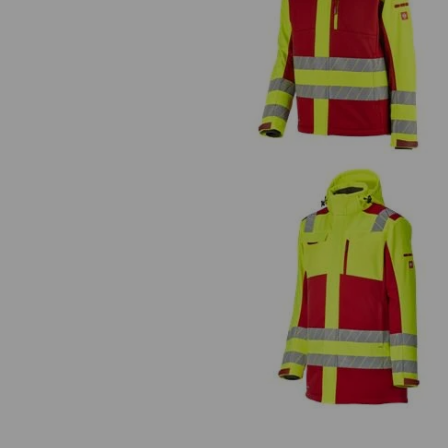
Reflexná zimná softshellová bu
e.s.motion 24/7
Výstražná zimná softshellová pa
e.s.motion 24/7