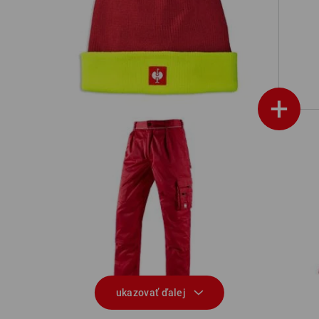
nda
Štrikovaná čapica e.s.motion 24/7
+
rka
Nohavice do pása e.s.classic
ukazovať ďalej