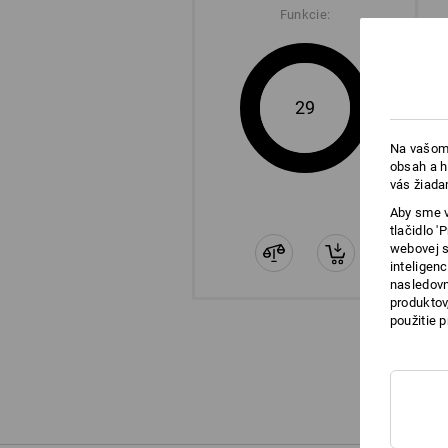
Funkcie:
29
Na vašom 
obsah a h
vás žiada
Aby sme v
tlačidlo 
webovej s
inteligen
nasledovn
produktov
použitie 