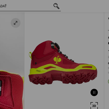
s DPH
143,79 €
40
plus pošto