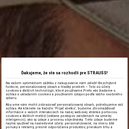
Ďakujeme, že ste sa rozhodli pre STRAUSS!
Na vašom optimálnom zážitku z nakupovanie nám záleží! Bezchybné
funkcie, personalizovaný obsah a hladký priebeh – Toto sú účely
cookies a ďalších technológií, ktoré používame.Preto vás žiadame o
súhlas s ukladaním cookies a používaním údajov podľa vášho osobného
výberu.
Aby sme vám mohli zobrazovať personalizovaný obsah, potrebujeme váš
súhlas. Ak kliknete na tlačidlo 'Prijať všetko', budeme zhromažďovať
informácie o vašich interakciách na našej webovej stránke pomocou
cookies a ďalších metód (vrátane postupov založených na umelej
inteligencii), ako aj údaje z procesu objednávky. Tieto údaje budeme
najmä využívať na nasledovné účely: personalizované, na mieru šité
ponuky a reklamy, presné odporúčania produktov, prieskum trhu a