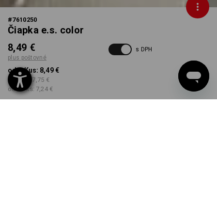
#
7610250
Čiapka e.s. color
8,49 €
s DPH
plus poštovné
od 1 Kus:
8,49 €
od 5 ks:
7,75 €
od 20 ks:
7,24 €
Dodacia lehota približne 3
– 5 pracovných dní
FARBA
vybrať
sádrová / hlinená
Množstevná zľava