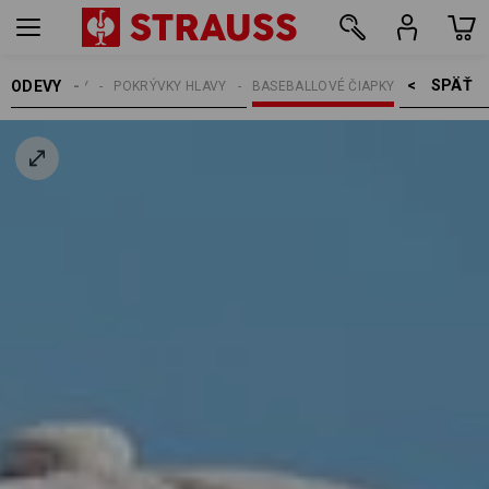
SPÄŤ    >
ODEVY
E
DOPLNKY
POKRÝVKY HLAVY
BASEBALLOVÉ ČIAPKY