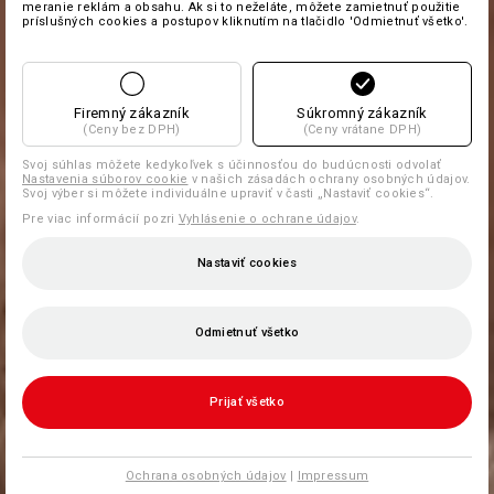
meranie reklám a obsahu. Ak si to neželáte, môžete zamietnuť použitie
príslušných cookies a postupov kliknutím na tlačidlo 'Odmietnuť všetko'.
Firemný zákazník
Súkromný zákazník
(Ceny bez DPH)
(Ceny vrátane DPH)
Svoj súhlas môžete kedykoľvek s účinnosťou do budúcnosti odvolať
Nastavenia súborov cookie
v našich zásadách ochrany osobných údajov.
Svoj výber si môžete individuálne upraviť v časti „Nastaviť cookies“.
Pre viac informácií pozri
Vyhlásenie o ochrane údajov
.
Nastaviť cookies
Odmietnuť všetko
Prijať všetko
Ochrana osobných údajov
|
Impressum