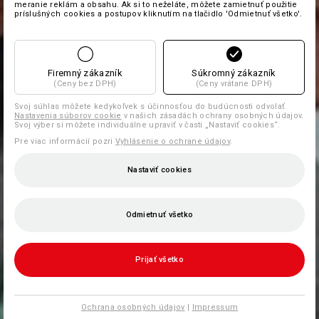
meranie reklám a obsahu. Ak si to neželáte, môžete zamietnuť použitie
príslušných cookies a postupov kliknutím na tlačidlo 'Odmietnuť všetko'.
Firemný zákazník
Súkromný zákazník
(Ceny bez DPH)
(Ceny vrátane DPH)
Svoj súhlas môžete kedykoľvek s účinnosťou do budúcnosti odvolať
Nastavenia súborov cookie
v našich zásadách ochrany osobných údajov.
Svoj výber si môžete individuálne upraviť v časti „Nastaviť cookies“.
Pre viac informácií pozri
Vyhlásenie o ochrane údajov
.
Nastaviť cookies
Odmietnuť všetko
Prijať všetko
Ochrana osobných údajov
|
Impressum