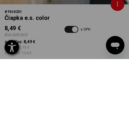
#
7610251
Čiapka e.s. color
8,49 €
s DPH
plus poštovné
od 1 Kus:
8,49 €
od 5 ks:
7,75 €
od 20 ks:
7,24 €
Dodacia lehota približne 3
– 5 pracovných dní
FARBA
vybrať
zelená / čierna
Množstevná zľava