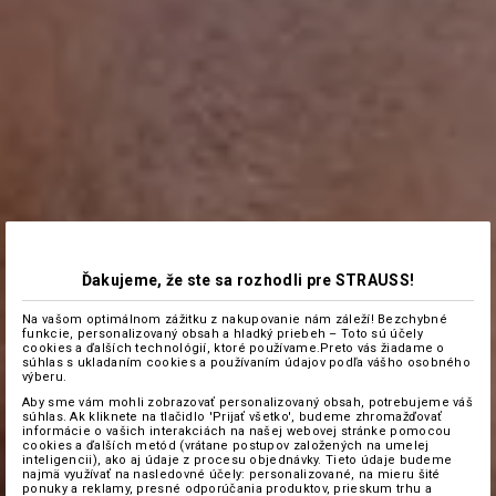
Ďakujeme, že ste sa rozhodli pre STRAUSS!
Na vašom optimálnom zážitku z nakupovanie nám záleží! Bezchybné
funkcie, personalizovaný obsah a hladký priebeh – Toto sú účely
cookies a ďalších technológií, ktoré používame.Preto vás žiadame o
súhlas s ukladaním cookies a používaním údajov podľa vášho osobného
výberu.
Aby sme vám mohli zobrazovať personalizovaný obsah, potrebujeme váš
súhlas. Ak kliknete na tlačidlo 'Prijať všetko', budeme zhromažďovať
informácie o vašich interakciách na našej webovej stránke pomocou
cookies a ďalších metód (vrátane postupov založených na umelej
inteligencii), ako aj údaje z procesu objednávky. Tieto údaje budeme
najmä využívať na nasledovné účely: personalizované, na mieru šité
ponuky a reklamy, presné odporúčania produktov, prieskum trhu a