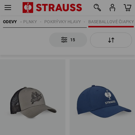
NSKE
ODEVY
DOPLNKY
POKRÝVKY HLAVY
BASEBALLOVÉ ČIAPKY
15
15