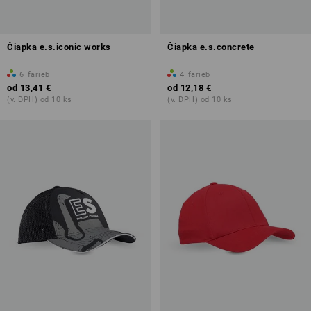
Čiapka e.s.iconic works
Čiapka e.s.concrete
6
farieb
4
farieb
od
13,41 €
od
12,18 €
(v. DPH) od 10 ks
(v. DPH) od 10 ks