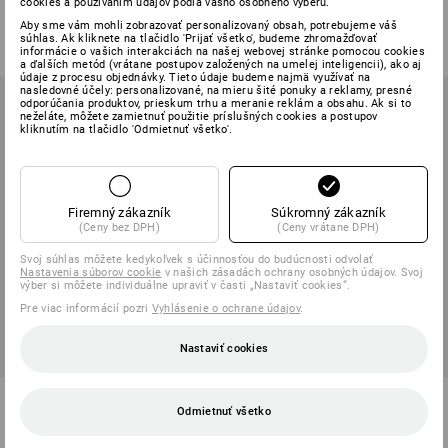
cookies a používaním údajov podľa vášho osobného výberu.
5
farieb
6
farieb
Aby sme vám mohli zobrazovať personalizovaný obsah, potrebujeme váš
od
14,15 €
od
12,18 €
súhlas. Ak kliknete na tlačidlo 'Prijať všetko', budeme zhromažďovať
(v. DPH) od 10 ks
(v. DPH) od 3 ks
informácie o vašich interakciách na našej webovej stránke pomocou cookies
a ďalších metód (vrátane postupov založených na umelej inteligencii), ako aj
údaje z procesu objednávky. Tieto údaje budeme najmä využívať na
nasledovné účely: personalizované, na mieru šité ponuky a reklamy, presné
odporúčania produktov, prieskum trhu a meranie reklám a obsahu. Ak si to
neželáte, môžete zamietnuť použitie príslušných cookies a postupov
kliknutím na tlačidlo 'Odmietnuť všetko'.
Firemný zákazník
Súkromný zákazník
(Ceny bez DPH)
(Ceny vrátane DPH)
Svoj súhlas môžete kedykoľvek s účinnosťou do budúcnosti odvolať
Nastavenia súborov cookie
v našich zásadách ochrany osobných údajov. Svoj
výber si môžete individuálne upraviť v časti „Nastaviť cookies“.
Pre viac informácií pozri
Vyhlásenie o ochrane údajov
.
Nastaviť cookies
Funkčná čiapka
Bejzbalová čapica
Odmietnuť všetko
1
farba
1
farba