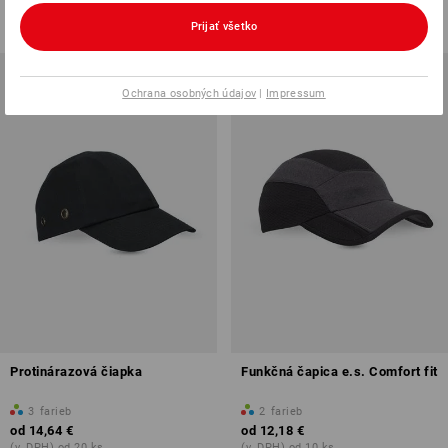
od
11,67 €
od
3,43 €
(v. DPH) od 10 ks
(v. DPH) od 100 ks
Prijať všetko
Ochrana osobných údajov
|
Impressum
Protinárazová čiapka
Funkčná čapica e.s. Comfort fit
3
farieb
2
farieb
od
14,64 €
od
12,18 €
(v. DPH) od 20 ks
(v. DPH) od 10 ks