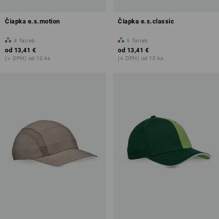
Čiapka e.s.motion
Čiapka e.s.classic
4
farieb
5
farieb
od
13,41 €
od
13,41 €
(v. DPH) od 10 ks
(v. DPH) od 10 ks