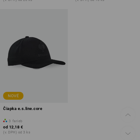
NOVÉ
Čiapka e.s.line.core
3
farieb
od
12,18 €
(v. DPH) od 3 ks