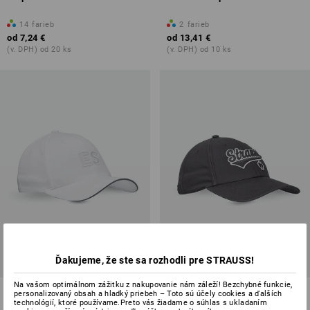
14
farieb
2
farieb
od
7,24 €
od
13,41 €
(v. DPH) od 20 ks
(v. DPH) od 10 ks
Ďakujeme, že ste sa rozhodli pre STRAUSS!
Na vašom optimálnom zážitku z nakupovanie nám záleží! Bezchybné funkcie,
Čiapka e.s.
Čiapka e.s.e:pic
personalizovaný obsah a hladký priebeh – Toto sú účely cookies a ďalších
technológií, ktoré používame.Preto vás žiadame o súhlas s ukladaním