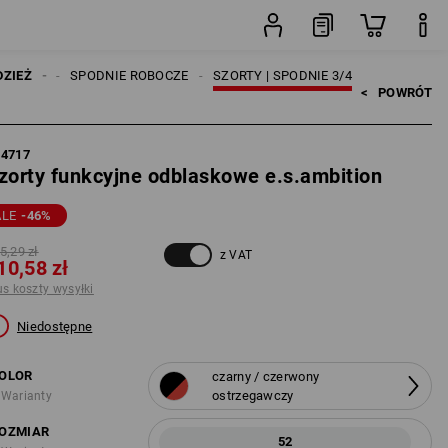
ysyłki
sztuka
CZYŹNI
DZIEŻ
SPODNIE ROBOCZE
SZORTY | SPODNIE 3/4
<   
POWRÓT
84717
zorty funkcyjne odblaskowe e.s.ambition
ALE
-46
%
5,29 zł
z VAT
10,58 zł
us koszty wysyłki
Niedostępne
OLOR
czarny / czerwony
ostrzegawczy
 Warianty
OZMIAR
52