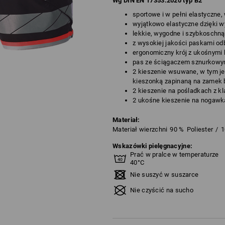
Wg DIN EN 17353:2020 typ B2
sportowe i w pełni elastyczne
wyjątkowo elastyczne dzięki w
lekkie, wygodne i szybkoschn
z wysokiej jakości paskami o
ergonomiczny krój z ukośnymi 
pas ze ściągaczem sznurkowym
2 kieszenie wsuwane, w tym je
kieszonką zapinaną na zamek 
2 kieszenie na pośladkach z k
2 ukośne kieszenie na nogawk
Materiał:
Materiał wierzchni
90
%
Poliester
/
1
Wskazówki pielęgnacyjne:
Prać w pralce w temperaturze
40°C
Nie suszyć w suszarce
Nie czyścić na sucho