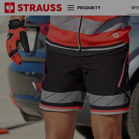
PRODUKTY
Szorty funkcyjne
czarny /
odblaskowe e.s.ambition
czerwony
ostrzegawc