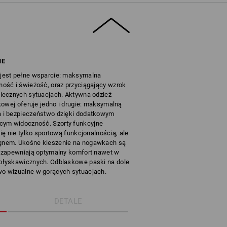
NE
jest pełne wsparcie: maksymalna
ość i świeżość, oraz przyciągający wzrok
iecznych sytuacjach. Aktywna odzież
kowej oferuje jedno i drugie: maksymalną
 i bezpieczeństwo dzięki dodatkowym
ym widoczność. Szorty funkcyjne
ę nie tylko sportową funkcjonalnością, ale
gnem. Ukośne kieszenie na nogawkach są
 zapewniają optymalny komfort nawet w
błyskawicznych. Odblaskowe paski na dole
o wizualne w gorących sytuacjach.
DETALE