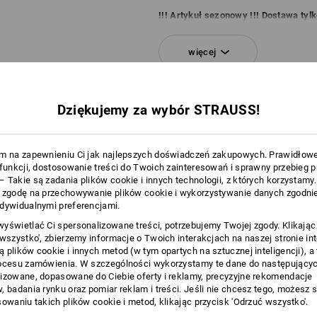
!!! Artykuł sezonowy !!! Dostawa tyl
więcej
Kliknij przycisk „Karta danych”, aby u
Karta danych
NFORMACJA
Dziękujemy za wybór STRAUSS!
Personalizacja:
m na zapewnieniu Ci jak najlepszych doświadczeń zakupowych. Prawidłow
 funkcji, dostosowanie treści do Twoich zainteresowań i sprawny przebieg 
Logoservice
 Takie są zadania plików cookie i innych technologii, z których korzystamy
 zgodę na przechowywanie plików cookie i wykorzystywanie danych zgodnie
dywidualnymi preferencjami.
yświetlać Ci spersonalizowane treści, potrzebujemy Twojej zgody. Klikając
 wszystko', zbierzemy informacje o Twoich interakcjach na naszej stronie in
 plików cookie i innych metod (w tym opartych na sztucznej inteligencji), a
ocesu zamówienia. W szczególności wykorzystamy te dane do następującyc
izowane, dopasowane do Ciebie oferty i reklamy, precyzyjne rekomendacje
, badania rynku oraz pomiar reklam i treści. Jeśli nie chcesz tego, możesz 
sowaniu takich plików cookie i metod, klikając przycisk 'Odrzuć wszystko'.