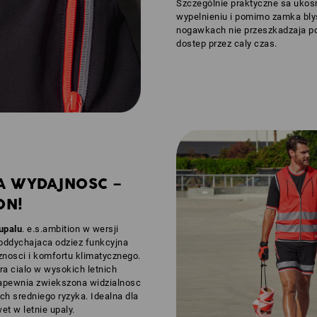
Szczególnie praktyczne sa ukos
wypelnieniu i pomimo zamka bl
nogawkach nie przeszkadzaja po
dostep przez caly czas.
A WYDAJNOSC –
ON!
upalu
. e.s.ambition w wersji
 oddychajaca odziez funkcyjna
nosci i komfortu klimatycznego.
ra cialo w wysokich letnich
apewnia zwiekszona widzialnosc
h sredniego ryzyka. Idealna dla
et w letnie upaly.