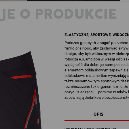
JE O PRODUKCIE
ELASTYCZNE, SPORTOWE, WIDOCZ
Podczas gorących zmagań potrzebne 
funkcjonalność, aby zachować aktywn
design, aby być widocznym w niebezp
robocza e.s.ambition w wersji odblas
wydajność dla dobrego samopoczucia
elementom odblaskowym zapewniając
odblaskowe e.s.ambition wyróżniają si
także niesamowitym sportowym desi
rozmieszczone tak ergonomicznie, że
pozycji siedzącej – pomimo zamków 
zapewniają dodatkowe bezpieczeństw
OPIS