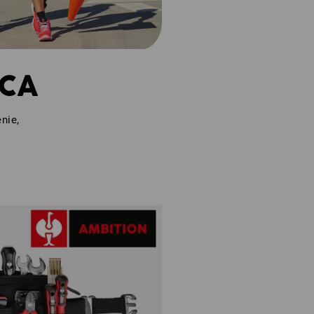
SCA
nie,