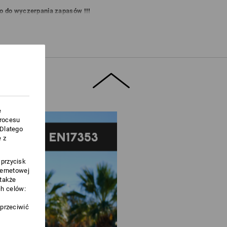
ko do wyczerpania zapasów !!!
zyskać więcej informacji.
e
procesu
.Dlatego
 z
 przycisk
ternetowej
 także
h celów:
sprzeciwić