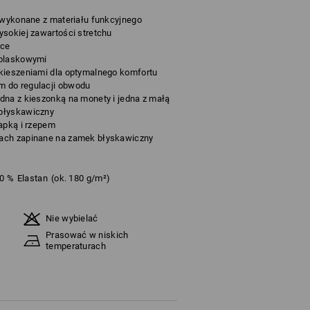
, wykonane z materiału funkcyjnego
ysokiej zawartości stretchu
ące
dblaskowymi
kieszeniami dla optymalnego komfortu
 do regulacji obwodu
dna z kieszonką na monety i jedna z małą
błyskawiczny
lapką i rzepem
ach zapinane na zamek błyskawiczny
0
%
Elastan
(ok. 180 g/m²)
Nie wybielać
Prasować w niskich
temperaturach