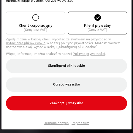
metod, klikając przycisk 'Odrzuć wszystko'.
Klient korporacyjny
Klient prywatny
(Ceny bez VAT)
(Ceny z VAT)
Zgodę można w każdej chwili wycofać ze skutkiem na przyszłość w
Ustawienia plików cookie
w naszej polityce prywatności. Możesz również
dostosować swój wybór w sekcji „Skonfiguruj pliki cookie”.
Więcej informacji można znaleźć w naszej
Polityce prywatności
.
Skonfiguruj pliki cookie
Odrzuć wszystko
Zaakceptuj wszystko
Ochrona danych
|
Impressum