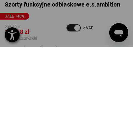
Szorty funkcyjne odblaskowe e.s.ambition
SALE
-46
%
205,29 zł
z VAT
110,58 zł
plus koszty wysyłki
Czas dostawy ok.3–5 dni
robocze(ych)
KOLOR
ROZMIAR
46
wybierz
wybierz
antracytowy / żółty
ostrzegawczy
sztuka
DOSTAWA TYLKO DO WYCZERPANIA ZAPASÓW!