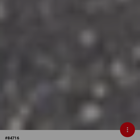
#
84716