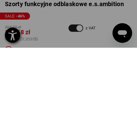
Szorty funkcyjne odblaskowe e.s.ambition
SALE
-46
%
205,29 zł
z VAT
110,58 zł
plus koszty wysyłki
Niedostępne
KOLOR
ROZMIAR
54
wybierz
pomarańczowy ostrzegawczy /
granatowy
Ten wariant jest niestety wyprzedany.
DOSTAWA TYLKO DO WYCZERPANIA ZAPASÓW!