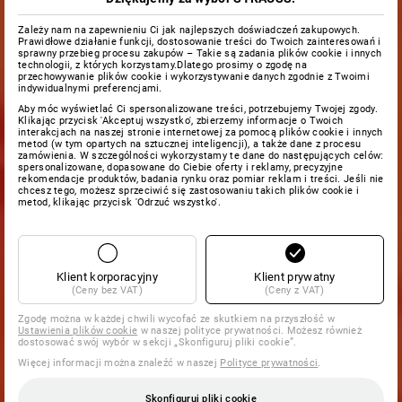
Zależy nam na zapewnieniu Ci jak najlepszych doświadczeń zakupowych.
Prawidłowe działanie funkcji, dostosowanie treści do Twoich zainteresowań i
sprawny przebieg procesu zakupów – Takie są zadania plików cookie i innych
technologii, z których korzystamy.Dlatego prosimy o zgodę na
przechowywanie plików cookie i wykorzystywanie danych zgodnie z Twoimi
indywidualnymi preferencjami.
Aby móc wyświetlać Ci spersonalizowane treści, potrzebujemy Twojej zgody.
Klikając przycisk 'Akceptuj wszystko', zbierzemy informacje o Twoich
interakcjach na naszej stronie internetowej za pomocą plików cookie i innych
metod (w tym opartych na sztucznej inteligencji), a także dane z procesu
zamówienia. W szczególności wykorzystamy te dane do następujących celów:
spersonalizowane, dopasowane do Ciebie oferty i reklamy, precyzyjne
rekomendacje produktów, badania rynku oraz pomiar reklam i treści. Jeśli nie
chcesz tego, możesz sprzeciwić się zastosowaniu takich plików cookie i
metod, klikając przycisk 'Odrzuć wszystko'.
Klient korporacyjny
Klient prywatny
(Ceny bez VAT)
(Ceny z VAT)
Zgodę można w każdej chwili wycofać ze skutkiem na przyszłość w
Ustawienia plików cookie
w naszej polityce prywatności. Możesz również
dostosować swój wybór w sekcji „Skonfiguruj pliki cookie”.
Więcej informacji można znaleźć w naszej
Polityce prywatności
.
Skonfiguruj pliki cookie