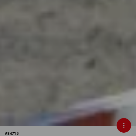
#
84715