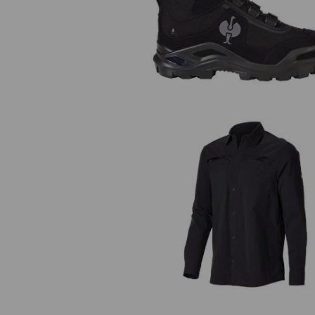
S3 Sicherheitsschuhe e.s. Kastra
mid
Arbeitshemd e.s.t:aktik, langa