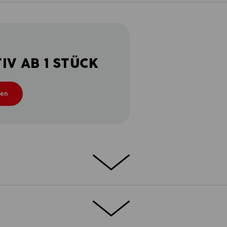
V AB 1 STÜCK
ten
ße Tage
jeder Situation: Diese Shorts liefern ab!