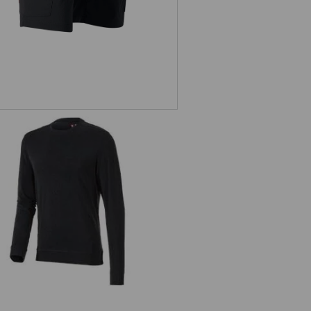
e.s. Longsleeve cotton stretch