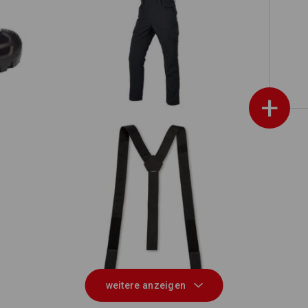
 II
Latzhose e.s.t:aktik light ripstop
+
rm
Hosenträger e.s.t:aktik
weitere anzeigen