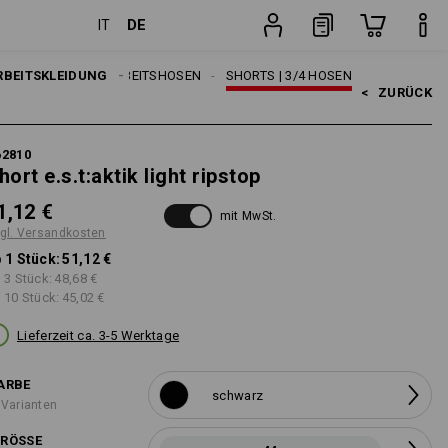
DE
IT
n
Stück
RBEITSKLEIDUNG
HERREN
ARBEITSHOSEN
SHORTS | 3/4 HOSEN
<   
ZURÜCK
62810
hort e.s.t:aktik light ripstop
1,12 €
mit MwSt.
gl. Versandkosten
 1 Stück:
51,12 €
 3 Stück:
48,68 €
 10 Stück:
45,02 €
Lieferzeit ca. 3-5 Werktage
ARBE
schwarz
 Varianten
RÖSSE