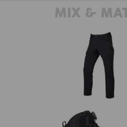
Webung mit integrierten Verstärkun
MIX & MA
nur 156 g/m² Stoffgewicht bietet die
bei aller Robustheit zudem ein luf
richtig, wenn die Luft brennt. Uns
Bundhose e.s.t:aktik light ripst