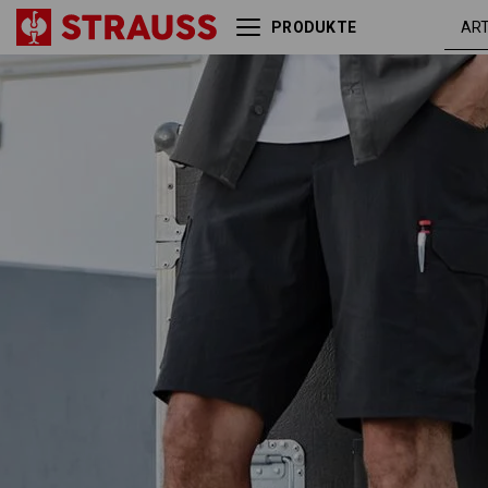
PRODUKTE
Short e.s.t:aktik light ripstop
schwa