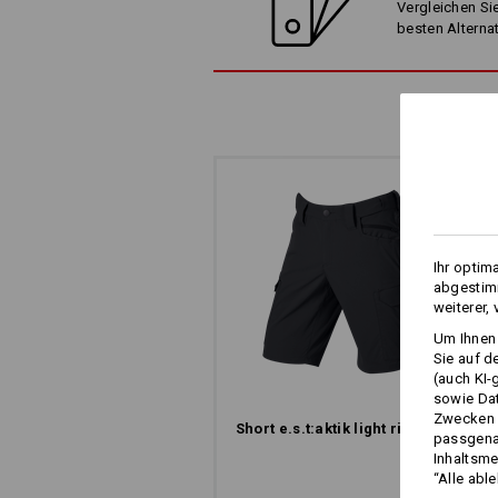
Vergleichen Sie
Un
besten Alterna
die perfekte Ver
Ihr optim
abgestimm
weiterer,
Um Ihnen 
Sie auf d
(auch KI-
sowie Da
Zwecken n
Short e.s.​t:aktik light ripstop
passgena
Inhaltsme
“Alle abl