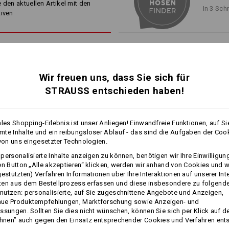
 den aktuellen Artikel mit den
festkletten – fertig!
In 3 Sch
sere Taktik: Wir beschreiten neue Wege, loten textile Grenzen a
*Nicht im Lieferumfang enthalten. Bit
tiven
bindung aus Leichtigkeit und Robustheit – verschmolzen mit tra
Material:
Oberstoff
96
%
Polyamid
/
4
%
Elas
Kollektion entdecken
Pflegehinweise:
Maschinenwäsche 40 °C
Wir freuen uns, dass Sie sich für
Trocknen im Trockner schonen
STRAUSS entschieden haben!
Nicht trockenreinigen
LIGHTWEIGH
ales Shopping-Erlebnis ist unser Anliegen! Einwandfreie Funktionen, auf Si
te Inhalte und ein reibungsloser Ablauf - das sind die Aufgaben der Coo
Wie leicht kann Ripstop sein?
 von uns eingesetzter Technologien.
Welche Workwear-Taktik funkt
mehr
personalisierte Inhalte anzeigen zu können, benötigen wir Ihre Einwilligu
Die e.s.t:aktik! Ultralei
en Button „Alle akzeptieren“ klicken, werden wir anhand von Cookies und w
Personalisierung:
klimatisierende Features treff
gestützten) Verfahren Informationen über Ihre Interaktionen auf unserer Int
erdigen Farben. Ursprung & Tec
ten aus dem Bestellprozess erfassen und diese insbesondere zu folgend
unter härte
Selbst gestalten
utzen: personalisierte, auf Sie zugeschnittene Angebote und Anzeigen,
Funktions­ Short e.s.​
Funktions­ Short e.s.​
ue Produktempfehlungen, Marktforschung sowie Anzeigen- und
dynashield
dynashield solid
ssungen. Sollten Sie dies nicht wünschen, können Sie sich per Klick auf d
ehnen” auch gegen den Einsatz entsprechender Cookies und Verfahren ent