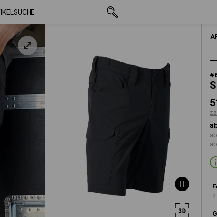
mit MwSt.
51,12 €
44
rz
zzgl. Versandkoste
A
#
S
5
zz
ab
ab
ab
F
4
G