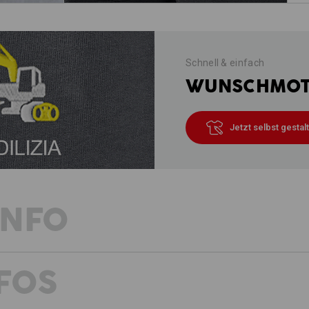
Schnell & einfach
WUNSCHMOTI
Jetzt selbst gestal
INFO
FOS
SHORT MIT TAKTISCHEM VORTEIL
Ultraleichtes Ripstop – ideal für hei
Stark, wenn’s heiß her geht – cool in 