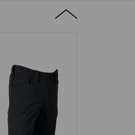
d die dezente Clip Tool Tasche ist
ick erkennbar: Innen sorgt eine feste
. Kleines Detail clever designt.
Short e.s.t:aktik light ripstop