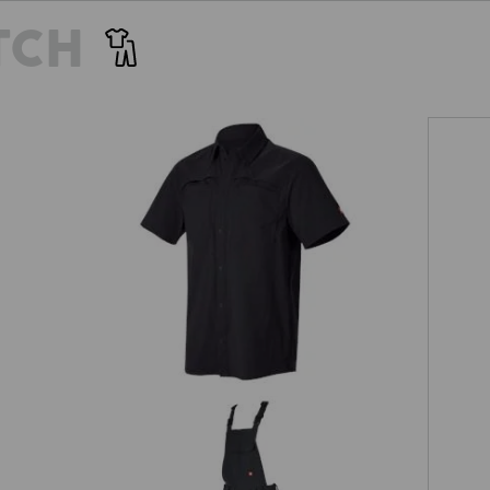
gsfäden besonders reißfest. Mit
hier perfekt aufgehoben. Un
TCH
 Short e.s.t:aktik light ripstop
robuster als auf den ersten Bl
tigleichtes Tragegefühl. Genau
Verstärkung für guten Halt
ere Taktik gegen Hitzestress!
op
Arbeitshemd e.s.t:aktik, kurzarm