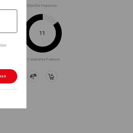
Gleiche Features:
11
nter
+1 weiteres Feature
eren
 JA KLAR!
r Maßband – alles mit einem Clip ist