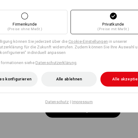
Gleiche Features:
Gleiche Features:
Firmenkunde
Privatkunde
(Preise ohne MwSt.)
(Preise mit MwSt.)
11
11
illigung können Sie jederzeit über die
Cookie-Einstellungen
in unserer
tzerklärung für die Zukunft widerrufen. Zudem können Sie Ihre Auswahl u
konfigurieren" individuell anpassen
+9 weitere Features
+8 weitere Features
nformationen siehe
Datenschutzerklärung
.
es konfigurieren
Alle ablehnen
Alle akzepti
Datenschutz
|
Impressum
Alle Details vergleichen
 LIGHT
CLIP?
 durch die schachbrettähnliche
Ob Stift, Schraubendreher ode