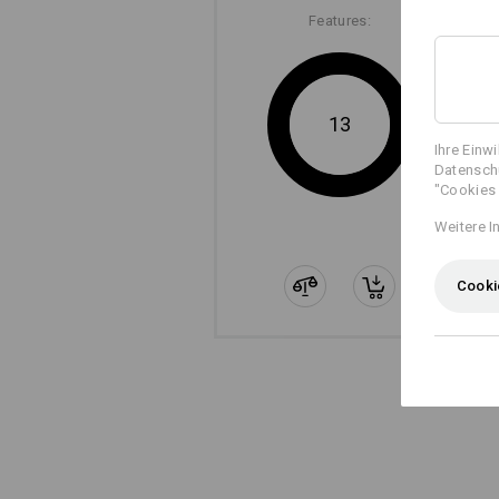
Features:
13
Ihre Einw
Datenschu
"Cookies 
Weitere I
Cooki
RIPSTOP
Auch unser leichtestes Ripstop ist