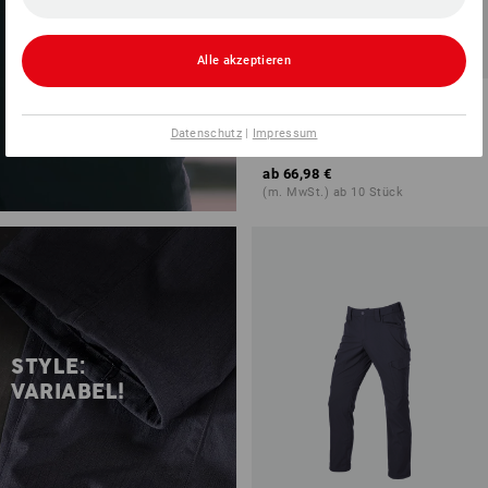
Alle akzeptieren
Latzhose e.s.t:aktik light
ripstop
Datenschutz
|
Impressum
3
Farben
ab
66,98 €
(m. MwSt.) ab 10 Stück
STYLE:
VARIABEL!