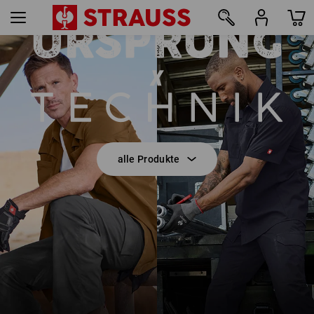
E.S.T:AKTIK
8
alle Produkte