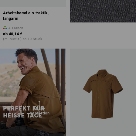
Arbeitshemd e.s.t:aktik,
langarm
4
Farben
ab
40,14 €
(m. MwSt.) ab 10 Stück
PERFEKT FÜR
Mesh-
Ventilation
HEISSE TAGE