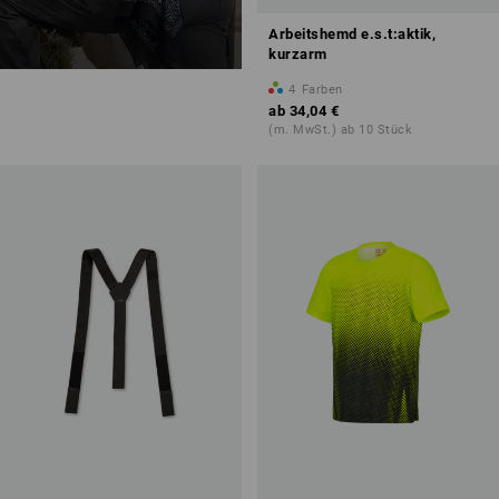
Arbeitshemd e.s.t:aktik,
kurzarm
4
Farben
ab
34,04 €
(m. MwSt.) ab 10 Stück