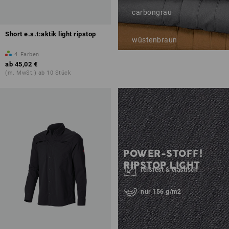
carbongrau
Short e.s.t:aktik light ripstop
wüstenbraun
4
Farben
ab
45,02 €
(m. MwSt.) ab 10 Stück
POWER-STOFF!
RIPSTOP LIGHT
reißfest & elastisch
nur 156 g/m2