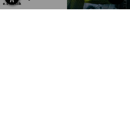
e.s.t:aktik
2
Farben
ab
25,50 €
(m. MwSt.) ab 10 Stück
Sie haben sich bereits 8 von 8 Artikeln angesehen.
SERVICE 0471 1430 121
SERVICE