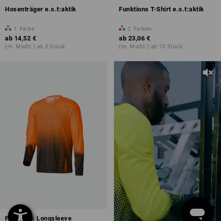
Hosenträger e.s.t:aktik
Funktions T-Shirt e.s.t:aktik
1
Farbe
2
Farben
ab
14,52 €
ab
23,06 €
(m. MwSt.) ab 3 Stück
(m. MwSt.) ab 10 Stück
Funktions Longsleeve