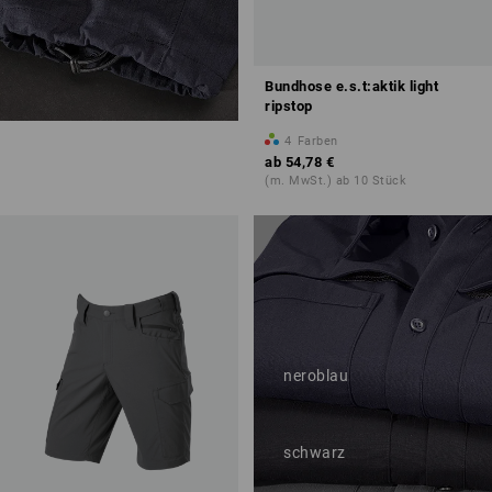
Bundhose e.s.t:aktik light
ripstop
4
Farben
ab
54,78 €
Regulierbare
(m. MwSt.) ab 10 Stück
Beinweite
neroblau
schwarz