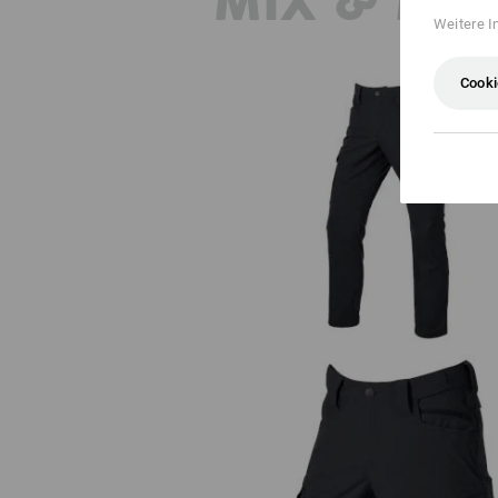
MIX & MA
Weitere I
Cooki
Bundhose e.s.t:aktik light ripst
Short e.s.t:aktik light ripstop