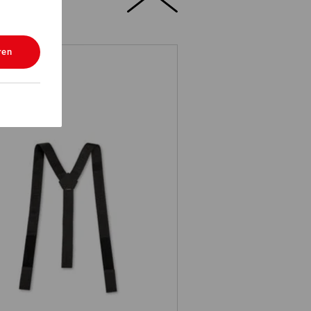
ren
Hosenträger e.s.t:aktik