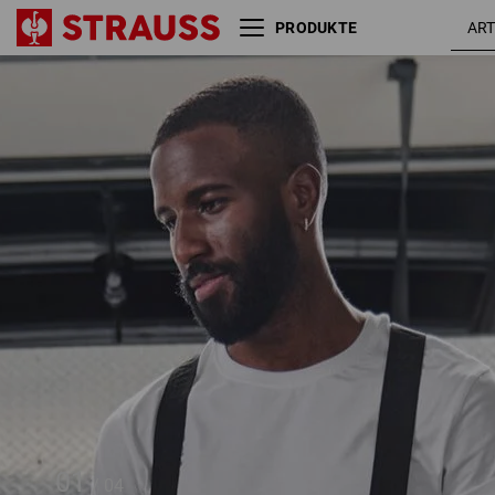
PRODUKTE
Hosenträger e.s.t:aktik
01
/
04