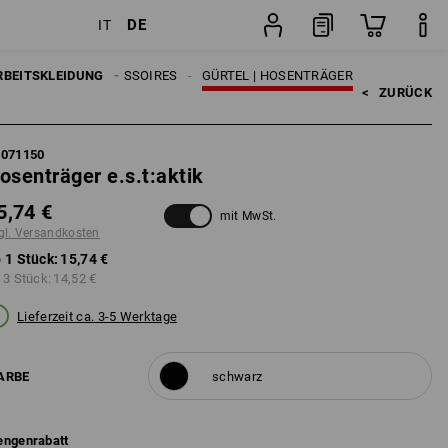
DE
IT
Stück
RBEITSKLEIDUNG
HERREN
ACCESSOIRES
GÜRTEL | HOSENTRÄGER
<   
ZURÜCK
9071150
osenträger e.s.t:aktik
5,74 €
mit MwSt.
gl. Versandkosten
 1 Stück:
15,74 €
 3 Stück:
14,52 €
Lieferzeit ca. 3-5 Werktage
ARBE
schwarz
ngenrabatt