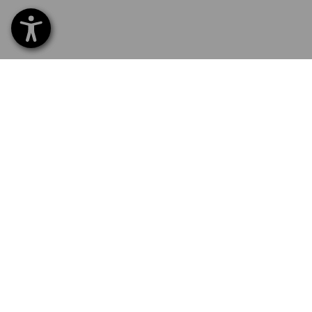
SERVICE 0471 1430 121
SERV
Hom
Liefe
NEWSLETTER-ANMELDUNG
Umta
Beza
SPRACHAUSWAHL
Kata
Logo
DE
IT
News