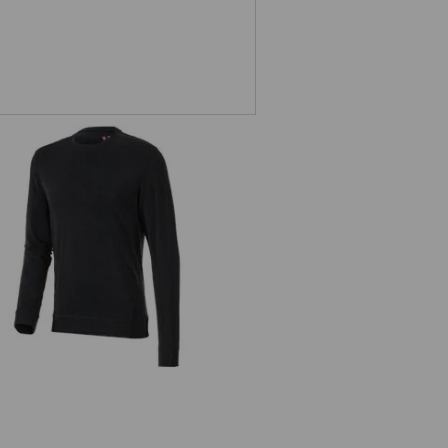
e.s. Longsleeve cotton stretch