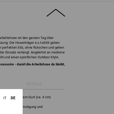
Arbeitshose ist den ganzen Tag über
ützung: Die Hosenträger e.s.t:aktik geben
r perfekten Sitz, ohne Rutschen und gehen
 der Einsatz verlangt. Angelehnt an moderne
l und einen sportlichen Outdoor-Style.
cessoire - damit die Arbeitshose da bleibt,
DETAILS
räger mit breitem Gurt (ca. 4 cm)
DE
IT
rten Sitz
nte zur Bundbefestigung und