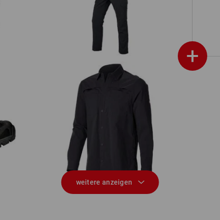
+
Arbeitshemd e.s.t:aktik, langarm
weitere anzeigen