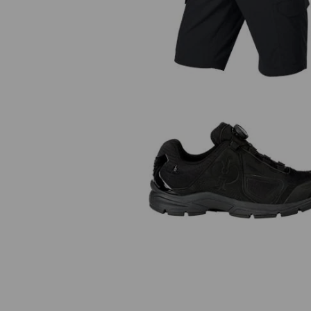
O2 Berufsschuhe e.s. Minkar II