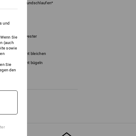
 Hosenträger-Bundschlaufen*
es und
mmi
/
15
%
Polyester
. Wenn Sie
en (auch
eite sowie
ken
Nicht bleichen
Nicht bügeln
en Sie
gegen den
ter