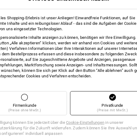
passend zu Strauss-Hosen mit
Universalgröße
ales Shopping-Erlebnis ist unser Anliegen! Einwandfreie Funktionen, auf Sie
*
passende Hosen Modelle
te Inhalte und ein reibungsloser Ablauf - das sind die Aufgaben der Cooki
 von uns eingesetzter Technologien.
Material:
Oberstoff
55
%
Polyamid
/
30
%
Gu
personalisierte Inhalte anzeigen zu können, benötigen wir Ihre Einwilligung
utton „Alle akzeptieren“ klicken, werden wir anhand von Cookies und weiter
Pflegehinweise:
zten) Verfahren Informationen über Ihre Interaktionen auf unserer Internets
 dem Bestellprozess erfassen und diese insbesondere zu folgenden Zwec
Maschinenwäsche 40 °C
ersonalisierte, auf Sie zugeschnittene Angebote und Anzeigen, passgenaue
Nicht im Trockner trocknen
pfehlungen, Marktforschung sowie Anzeigen- und Inhaltsmessungen. Sollt
Chemische Reinigung mit
t wünschen, können Sie sich per Klick auf den Button “Alle ablehnen” auch 
Perchlorethylen möglich
ntsprechender Cookies und Verfahren entscheiden.
Firmenkunde
Privatkunde
(Preise ohne MwSt.)
(Preise mit MwSt.)
illigung können Sie jederzeit über die
Cookie-Einstellungen
in unserer
tzerklärung für die Zukunft widerrufen. Zudem können Sie Ihre Auswahl un
konfigurieren" individuell anpassen