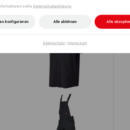
TCH
nformationen siehe
Datenschutzerklärung
.
es konfigurieren
Alle ablehnen
Alle akzeptie
Datenschutz
|
Impressum
op
Arbeitshemd e.s.t:aktik, kurzarm
Latzhose e.s.t:aktik light ripstop