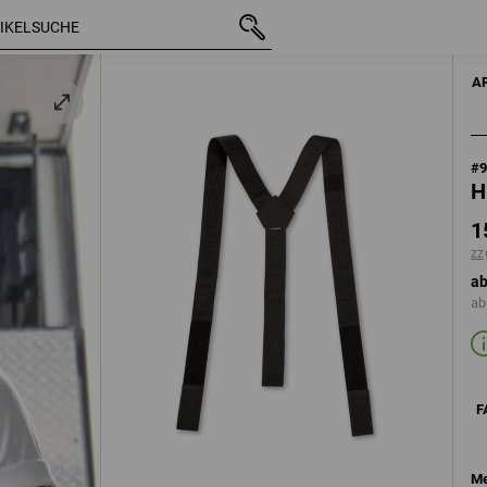
mit MwSt.
15,74 €
schwarz
zzgl. Versandkosten
A
#
H
1
zz
ab
ab
F
Me