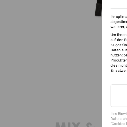
Ihr optim
abgestimm
weiterer,
Um Ihnen 
auf den B
KI-gestüt
Daten aus
nutzen: p
Produktem
dies nich
Einsatz e
Ihre Einw
Datenschu
"Cookies 