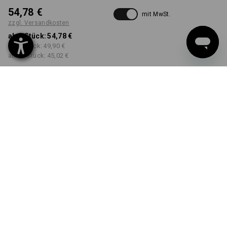
54,78 €
mit MwSt.
zzgl. Versandkosten
ab 1 Stück:
54,78 €
ab 3 Stück:
49,90 €
ab 10 Stück:
45,02 €
Lieferzeit ca. 3-5 Werktage
FARBE
GRÖSSE
46
wählen
wählen
saphir / zement
Mengenrabatt
ab 1 Stück
ab 3 Stück
ab 10 Stück
Ersparnis:
Ersparnis:
Ersparnis:
0
%/
Stück
9
%/
Stück
18
%/
Stück