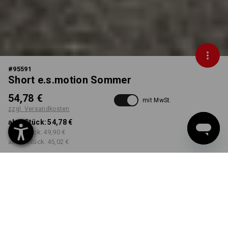
#
95591
Short e.s.motion Sommer
54,78 €
mit MwSt.
zzgl. Versandkosten
ab 1 Stück:
54,78 €
ab 3 Stück:
49,90 €
ab 10 Stück:
45,02 €
Lieferzeit ca. 3-5 Werktage
FARBE
GRÖSSE
44
wählen
wählen
teer / graphit / zement