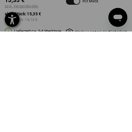
15,35 €
mit MwSt.
zzgl. Versandkosten
ab 1 Stück:
15,35 €
ab 3 Stück:
14,16 €
Lieferzeit ca. 2-4 Werktage
Workwearstore Verfügbarkeit
FARBE
schwarz
Mengenrabatt
ab 1 Stück
ab 3 Stück
Ersparnis:
Ersparnis:
0
%/
Stück
8
%/
Stück
Stück