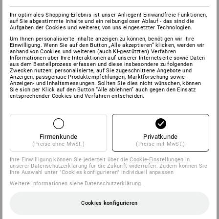
Ihr optimales Shopping-Erlebnis ist unser Anliegen! Einwandfreie Funktionen,
auf Sie abgestimmte Inhalte und ein reibungsloser Ablauf - das sind die
Aufgaben der Cookies und weiterer, von uns eingesetzter Technologien.
Um Ihnen personalisierte Inhalte anzeigen zu können, benötigen wir Ihre
Einwilligung. Wenn Sie auf den Button „Alle akzeptieren“ klicken, werden wir
anhand von Cookies und weiteren (auch KI-gestützten) Verfahren
Informationen über Ihre Interaktionen auf unserer Internetseite sowie Daten
aus dem Bestellprozess erfassen und diese insbesondere zu folgenden
Zwecken nutzen: personalisierte, auf Sie zugeschnittene Angebote und
Anzeigen, passgenaue Produktempfehlungen, Marktforschung sowie
Anzeigen- und Inhaltsmessungen. Sollten Sie dies nicht wünschen, können
Sie sich per Klick auf den Button “Alle ablehnen” auch gegen den Einsatz
entsprechender Cookies und Verfahren entscheiden.
Firmenkunde
Privatkunde
(Preise ohne MwSt.)
(Preise mit MwSt.)
Ihre Einwilligung können Sie jederzeit über die
Cookie-Einstellungen
in
unserer Datenschutzerklärung für die Zukunft widerrufen. Zudem können Sie
Ihre Auswahl unter "Cookies konfigurieren" individuell anpassen
Weitere Informationen siehe
Datenschutzerklärung
.
Cookies konfigurieren