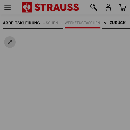
ZURÜCK    >
ARBEITSKLEIDUNG
EN
ACCESSOIRES
TASCHEN
WERKZEUGTASCHEN