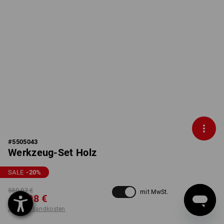
#
5505043
Werkzeug-Set Holz
SALE
-20
%
580,97 €
mit MwSt.
463,98 €
zzgl. Versandkosten