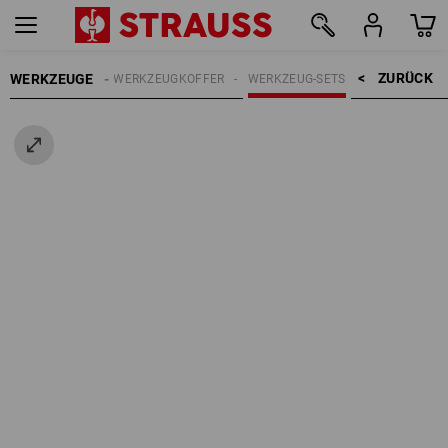
ZURÜCK    >
WERKZEUGE
NDWERKZEUGE
WERKZEUGKOFFER
WERKZEUG-SETS