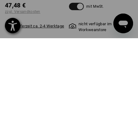
47,48 €
mit MwSt.
zzgl. Versandkosten
nicht verfügbar im
Lieferzeit ca. 2-4 Werktage
Workwearstore
Stück
PRODUKTINFO
WERKBANK TO GO
Die Arbeitsplatte lässt sich einfach und fest mit dem
STRAUSSbox-System verbinden. Ruckzuck wird der Boxen-Turm
zum robusten Arbeitsplatz oder Stehtisch. Ideal zum Ablegen,
als Werk- oder Schreibtisch und dank der praktischen V-Nut
perfekt zum Bearbeiten von Rundmaterialien wie Kabeln und
Rohren.