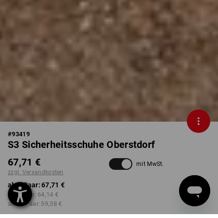
#
93419
S3 Sicherheitsschuhe Oberstdorf
67,71 €
mit MwSt.
zzgl. Versandkosten
ab 1 Paar:
67,71 €
ab 5 Paar:
64,14 €
ab 20 Paar:
59,38 €