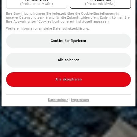
(Preise ohne MwSt.)
(Preise mit MwSt.)
Ihre Einwilligung können Sie jederzeit über die
Cookie-Einstellungen
in
unserer Datenschutzerklärung für die Zukunft widerrufen. Zudem können Sie
Ihre Auswahl unter "Cookies konfigurieren" individuell anpassen
Weitere Informationen siehe
Datenschutzerklärung
.
Cookies konfigurieren
Alle ablehnen
Alle akzeptieren
Datenschutz
|
Impressum