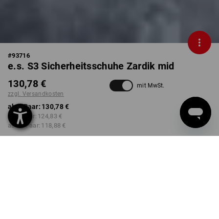
#
93716
e.s. S3 Sicherheitsschuhe Zardik mid
130,78 €
mit MwSt.
zzgl. Versandkosten
ab 1 Paar:
130,78 €
ab 3 Paar:
124,83 €
ab 10 Paar:
118,88 €
Lieferzeit ca. 2-4 Werktage
Workwearstore Verfügbarkeit
FARBE
GRÖSSE
39
wählen
weiß / platin