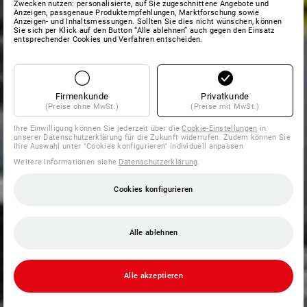
Zwecken nutzen: personalisierte, auf Sie zugeschnittene Angebote und
Anzeigen, passgenaue Produktempfehlungen, Marktforschung sowie
Anzeigen- und Inhaltsmessungen. Sollten Sie dies nicht wünschen, können
Sie sich per Klick auf den Button “Alle ablehnen” auch gegen den Einsatz
entsprechender Cookies und Verfahren entscheiden.
Firmenkunde
Privatkunde
(Preise ohne MwSt.)
(Preise mit MwSt.)
Ihre Einwilligung können Sie jederzeit über die
Cookie-Einstellungen
in
unserer Datenschutzerklärung für die Zukunft widerrufen. Zudem können Sie
Ihre Auswahl unter "Cookies konfigurieren" individuell anpassen
Weitere Informationen siehe
Datenschutzerklärung
.
Cookies konfigurieren
Alle ablehnen
Alle akzeptieren